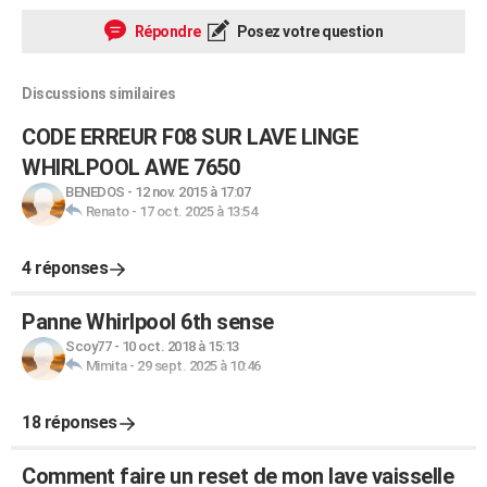
Répondre
Posez votre question
Discussions similaires
CODE ERREUR F08 SUR LAVE LINGE
WHIRLPOOL AWE 7650
BENEDOS
-
12 nov. 2015 à 17:07
Renato
-
17 oct. 2025 à 13:54
4 réponses
Panne Whirlpool 6th sense
Scoy77
-
10 oct. 2018 à 15:13
Mimita
-
29 sept. 2025 à 10:46
18 réponses
Comment faire un reset de mon lave vaisselle