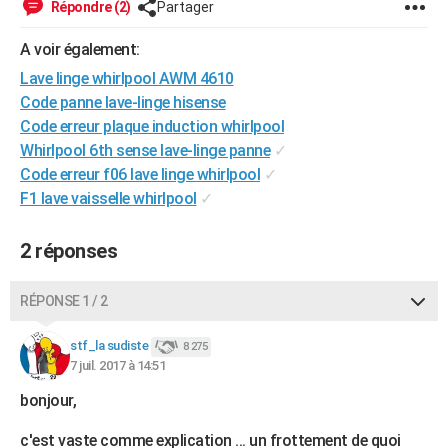
Répondre (2)
Partager
City break
Voyage de noces
Climat
Destinations
Voyage nature
Forum
+
PHOTO
A voir également:
GUIDES D'ACHAT
Lave linge whirlpool AWM 4610
Code panne lave-linge hisense
BONS PLANS
Code erreur plaque induction whirlpool
CARTE DE VOEUX
Whirlpool 6th sense lave-linge panne
✓
Code erreur f06 lave linge whirlpool
✓
Carte Bonne année
Carte Pâques
Carte de Noël
Carte Saint-Valentin
Carte d'anniversaire
DICTIONNAIRE
F1 lave vaisselle whirlpool
✓
Biographies
Expressions
Dictionnaire
Citations
Proverbes
PROGRAMME TV
2 réponses
COPAINS D'AVANT
RÉPONSE 1 / 2
Se connecter
Collèges
Universités
Service militaire
S'inscrire
Lycées
Primaires
Entreprises
Avis de recherche
AVIS DE DÉCÈS
stf_la sudiste
8 275
FORUM
7 juil. 2017 à 14:51
Lifestyle
Sport
Television
Cinema
Bricolage
Culture
Auto
Voyage
bonjour,
c'est vaste comme explication ... un frottement de quoi