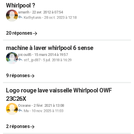
Whirlpool ?
amarih
-
22 avr. 2012 à 07:54
Kathytunis
-
28 oct. 2023 à 12:18
20 réponses
machine à laver whirlpool 6 sense
picou85
-
15 mars 2014 à 19:57
stf_jpd87
-
5 juil. 2018 à 16:29
9 réponses
Logo rouge lave vaisselle Whirlpool OWF
23C26X
Oceane
-
2 févr. 2021 à 13:08
Ma
-
10 nov. 2025 à 11:03
2 réponses