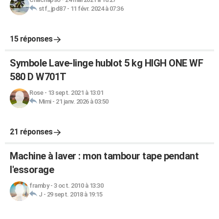
stf_jpd87
-
11 févr. 2024 à 07:36
15 réponses
Symbole Lave-linge hublot 5 kg HIGH ONE WF
580 D W701T
Rose
-
13 sept. 2021 à 13:01
Mimi
-
21 janv. 2026 à 03:50
21 réponses
Machine à laver : mon tambour tape pendant
l'essorage
framby
-
3 oct. 2010 à 13:30
J
-
29 sept. 2018 à 19:15