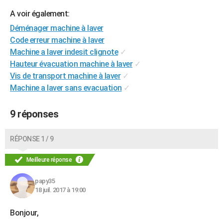
City break
Voyage de noces
Climat
Destinations
Voyage nature
Forum
+
PHOTO
A voir également:
Déménager machine à laver
GUIDES D'ACHAT
Code erreur machine à laver
Machine a laver indesit clignote
✓
BONS PLANS
Hauteur évacuation machine à laver
✓
CARTE DE VOEUX
Vis de transport machine à laver
✓
Machine a laver sans evacuation
✓
Carte Bonne année
Carte Pâques
Carte de Noël
Carte Saint-Valentin
Carte d'anniversaire
DICTIONNAIRE
Biographies
Expressions
Dictionnaire
Citations
Proverbes
9 réponses
PROGRAMME TV
COPAINS D'AVANT
RÉPONSE 1 / 9
Se connecter
Collèges
Universités
Service militaire
S'inscrire
Lycées
Primaires
Entreprises
Avis de recherche
AVIS DE DÉCÈS
Meilleure réponse
FORUM
papy35
18 juil. 2017 à 19:00
Lifestyle
Sport
Television
Cinema
Bricolage
Culture
Auto
Voyage
Bonjour,