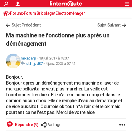
ACTUALITÉS
Forum
Forum Bricolage
Connexion
Electroménager
S'inscrire
Rechercher
Société
Education
Villes
Politique
Faits Divers
Monde
+
SPORT
Sujet Précédent
Sujet Suivant
Football
Cyclisme
Forum
Coupe du monde 2026
Tennis
Rugby
CULTURE
Ma machine ne fonctionne plus après un
TNT
Cinéma
Musique
Programme TV
Streaming
Sorties cinéma
+
déménagement
FINANCE
Impôts
Immobilier
Banque
Crédit
Retraite
Epargne
Risques naturels par ville
Assurance
AUTO
mikacarp
-
18 juil. 2017 à 18:37
stf_jpd87
-
4 janv. 2025 à 07:44
Réserver un essai
Berlines
Forum auto
Essais
Citadines
SUV
+
HIGH-TECH
Bonjour,
Meilleur smartphone
Ordinateurs
Guide high-tech
Mobiles
Internet
Jeux vidéo
+
BRICOLAGE
Bonjour apres un déménagement ma machine a laver de
marque bellavita ne veut plus marcher. La veille est
Aménagement intérieur
Cuisine
Jardinage
+
Forum
Extérieur
Salle de bains
Rangement
WEEK-END
fonctionner tres bien. Elle n'a recu aucun coup et dans le
camion aucun choc. Elle se remplie d'eau au démarrage et
Escapades
Expositions
Week-end nature
Guides de France
Patrimoine
Musées
+
LIFESTYLE
se vide aussitôt. Courroie ok tout m'a l'air d'être ok mais
pourtant ca ne l'est pas. Merci de votre aide
Bien-être
Mode
+
Art de vivre
Loisirs
Modes de vie
SANTE
Répondre (9)
Partager
Guide de la santé
Médicaments
+
Alimentation
Maladies
Sommeil
VOYAGE