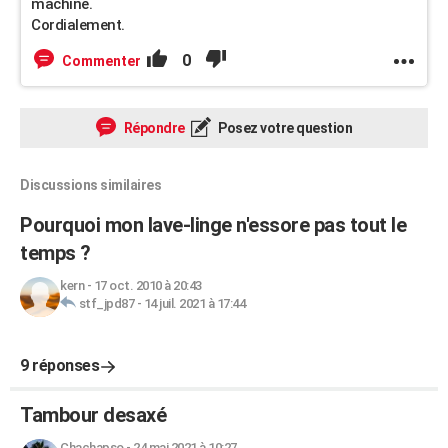
machine.
Cordialement.
0
Commenter
Répondre
Posez votre question
Discussions similaires
Pourquoi mon lave-linge n'essore pas tout le
temps ?
kern
-
17 oct. 2010 à 20:43
stf_jpd87
-
14 juil. 2021 à 17:44
9 réponses
Tambour desaxé
Chachapso
-
24 mai 2021 à 10:27