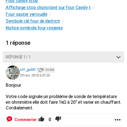
Four candy stop
City break
Voyage de noces
Climat
Destinations
Voyage nature
Forum
+
PHOTO
Affichage stop clignotant sur four Candy t
✓
Four sauter verrouillé
✓
GUIDES D'ACHAT
Symbole clé four de dietrich
✓
Notice symbole four rosieres
BONS PLANS
CARTE DE VOEUX
1 réponse
Carte Bonne année
Carte Pâques
Carte de Noël
Carte Saint-Valentin
Carte d'anniversaire
DICTIONNAIRE
RÉPONSE 1 / 1
Biographies
Expressions
Dictionnaire
Citations
Proverbes
PROGRAMME TV
stf_jpd87
29 968
29 nov. 2018 à 07:25
COPAINS D'AVANT
Bonjour
Se connecter
Collèges
Universités
Service militaire
S'inscrire
Lycées
Primaires
Entreprises
Avis de recherche
AVIS DE DÉCÈS
Votre code signale un problème de sonde de température
FORUM
en ohmmètre elle doit faire 1kΩ à 20° et varier en chauffant.
Cordialement.
Lifestyle
Sport
Television
Cinema
Bricolage
Culture
Auto
Voyage
0
Commenter