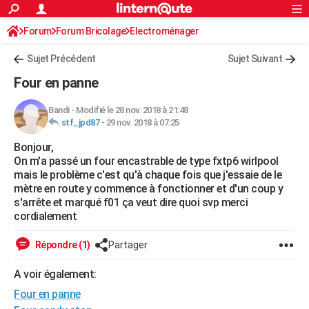
ACTUALITÉS
Forum
Forum Bricolage
Connexion
Electroménager
S'inscrire
Rechercher
Société
Education
Villes
Politique
Faits Divers
Monde
+
SPORT
Sujet Précédent
Sujet Suivant
Football
Cyclisme
Forum
Coupe du monde 2026
Tennis
Rugby
CULTURE
Four en panne
TNT
Cinéma
Musique
Programme TV
Streaming
Sorties cinéma
+
FINANCE
Bandi
-
Modifié le 28 nov. 2018 à 21:48
stf_jpd87
-
29 nov. 2018 à 07:25
Impôts
Immobilier
Banque
Crédit
Retraite
Epargne
Risques naturels par ville
Assurance
AUTO
Bonjour,
Réserver un essai
Berlines
Forum auto
Essais
Citadines
SUV
+
HIGH-TECH
On m'a passé un four encastrable de type fxtp6 wirlpool
mais le problème c'est qu'à chaque fois que j'essaie de le
Meilleur smartphone
Ordinateurs
Guide high-tech
Mobiles
Internet
Jeux vidéo
+
BRICOLAGE
mètre en route y commence à fonctionner et d'un coup y
s'arrête et marqué f01 ça veut dire quoi svp merci
Aménagement intérieur
Cuisine
Jardinage
+
Forum
Extérieur
Salle de bains
Rangement
WEEK-END
cordialement
Escapades
Expositions
Week-end nature
Guides de France
Patrimoine
Musées
+
LIFESTYLE
Répondre (1)
Partager
Bien-être
Mode
+
Art de vivre
Loisirs
Modes de vie
SANTE
A voir également:
Four en panne
Guide de la santé
Médicaments
+
Alimentation
Maladies
Sommeil
VOYAGE