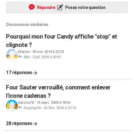
Répondre
Posez votre question
Discussions similaires
Pourquoi mon four Candy affiche "stop" et
clignote ?
Marion
-
30 nov. 2014 à 22:33
Bibi
-
2 juil. 2026 à 20:55
17 réponses
Four Sauter verrouillé, comment enlever
l'icone cadenas ?
natzou78
-
13 sept. 2009 à 18:56
Dagdag94
-
26 févr. 2026 à 22:10
28 réponses