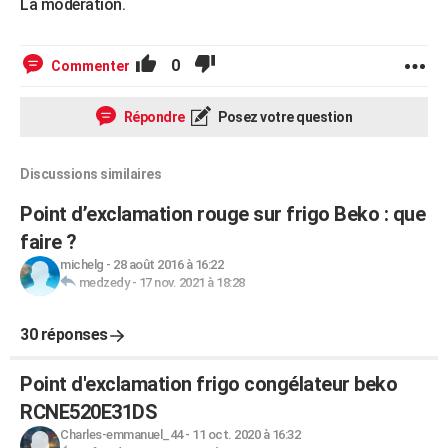
La modération.
0
Commenter
Répondre
Posez votre question
Discussions similaires
Point d’exclamation rouge sur frigo Beko : que
faire ?
michelg
-
28 août 2016 à 16:22
medzedy
-
17 nov. 2021 à 18:28
30 réponses
Point d'exclamation frigo congélateur beko
RCNE520E31DS
Charles-emmanuel_44
-
11 oct. 2020 à 16:32