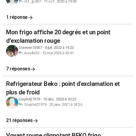
stf_jpd87
-
11 oct. 2020 à 19:00
1 réponse
Mon frigo affiche 20 degrés et un point
d’exclamation rouge
Steeven13007
-
8 juil. 2022 à 19:23
Aurelie33
-
13 mai 2026 à 20:41
7 réponses
Refrigerateur Beko : point d'exclamation et
plus de froid
steph421979
-
10 déc. 2020 à 10:22
Steph421979
-
25 janv. 2021 à 18:24
21 réponses
Voyant rouge clignotant BEKO frigo