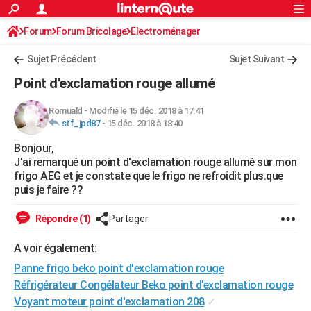
ACTUALITÉS
Forum
Forum Bricolage
Connexion
Electroménager
S'inscrire
Rechercher
Société
Education
Villes
Politique
Faits Divers
Monde
+
SPORT
Sujet Précédent
Sujet Suivant
Football
Cyclisme
Forum
Coupe du monde 2026
Tennis
Rugby
CULTURE
Point d'exclamation rouge allumé
TNT
Cinéma
Musique
Programme TV
Streaming
Sorties cinéma
+
FINANCE
Romuald
-
Modifié le 15 déc. 2018 à 17:41
stf_jpd87
-
15 déc. 2018 à 18:40
Impôts
Immobilier
Banque
Crédit
Retraite
Epargne
Risques naturels par ville
Assurance
AUTO
Bonjour,
Réserver un essai
Berlines
Forum auto
Essais
Citadines
SUV
+
HIGH-TECH
J'ai remarqué un point d'exclamation rouge allumé sur mon
frigo AEG et je constate que le frigo ne refroidit plus.que
Meilleur smartphone
Ordinateurs
Guide high-tech
Mobiles
Internet
Jeux vidéo
+
BRICOLAGE
puis je faire ??
Aménagement intérieur
Cuisine
Jardinage
+
Forum
Extérieur
Salle de bains
Rangement
WEEK-END
Répondre (1)
Partager
Escapades
Expositions
Week-end nature
Guides de France
Patrimoine
Musées
+
LIFESTYLE
A voir également:
Panne frigo beko point d'exclamation rouge
Bien-être
Mode
+
Art de vivre
Loisirs
Modes de vie
SANTE
Réfrigérateur Congélateur Beko point d’exclamation rouge
Guide de la santé
Médicaments
+
Alimentation
Maladies
Sommeil
VOYAGE
Voyant moteur point d'exclamation 208
✓