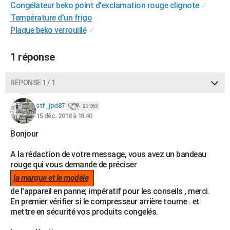
Congélateur beko point d'exclamation rouge clignote
✓
City break
Voyage de noces
Climat
Destinations
Voyage nature
Forum
+
PHOTO
Température d'un frigo
Plaque beko verrouillé
✓
GUIDES D'ACHAT
BONS PLANS
1 réponse
CARTE DE VOEUX
RÉPONSE 1 / 1
Carte Bonne année
Carte Pâques
Carte de Noël
Carte Saint-Valentin
Carte d'anniversaire
DICTIONNAIRE
stf_jpd87
29 963
Biographies
Expressions
Dictionnaire
Citations
Proverbes
15 déc. 2018 à 18:40
PROGRAMME TV
Bonjour
COPAINS D'AVANT
A la rédaction de votre message, vous avez un bandeau
Se connecter
Collèges
Universités
Service militaire
S'inscrire
Lycées
Primaires
Entreprises
Avis de recherche
AVIS DE DÉCÈS
rouge qui vous demande de préciser
la marque et le modèle
FORUM
de l'appareil en panne; impératif pour les conseils , merci.
Lifestyle
Sport
Television
Cinema
Bricolage
Culture
Auto
Voyage
En premier vérifier si le compresseur arrière tourne . et
mettre en sécurité vos produits congelés.