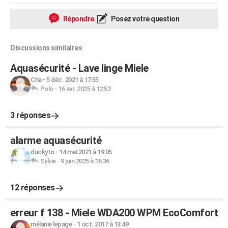
Répondre
Posez votre question
Discussions similaires
Aquasécurité - Lave linge Miele
Cha
-
5 déc. 2021 à 17:55
Polo
-
16 avr. 2025 à 12:52
3 réponses
alarme aquasécurité
duckyto
-
14 mai 2021 à 19:05
Sylvie
-
9 juin 2025 à 16:36
12 réponses
erreur f 138 - Miele WDA200 WPM EcoComfort
mélanie lepage
-
1 oct. 2017 à 13:49