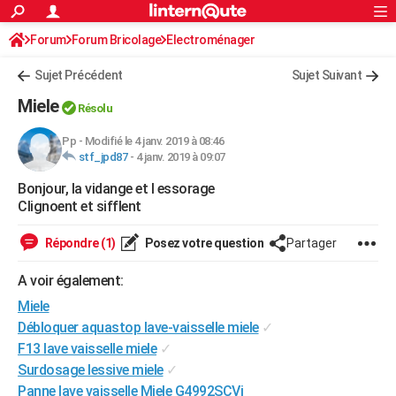
ACTUALITÉS
Forum
Forum Bricolage
Connexion
Electroménager
S'inscrire
Rechercher
Société
Education
Villes
Politique
Faits Divers
Monde
+
SPORT
Sujet Précédent
Sujet Suivant
Football
Cyclisme
Forum
Coupe du monde 2026
Tennis
Rugby
CULTURE
Miele
Résolu
TNT
Cinéma
Musique
Programme TV
Streaming
Sorties cinéma
+
FINANCE
Pp
-
Modifié le 4 janv. 2019 à 08:46
stf_jpd87
-
4 janv. 2019 à 09:07
Impôts
Immobilier
Banque
Crédit
Retraite
Epargne
Risques naturels par ville
Assurance
AUTO
Bonjour, la vidange et l essorage
Réserver un essai
Berlines
Forum auto
Essais
Citadines
SUV
+
HIGH-TECH
Clignoent et sifflent
Meilleur smartphone
Ordinateurs
Guide high-tech
Mobiles
Internet
Jeux vidéo
+
BRICOLAGE
Répondre (1)
Posez votre question
Partager
Aménagement intérieur
Cuisine
Jardinage
+
Forum
Extérieur
Salle de bains
Rangement
WEEK-END
A voir également:
Escapades
Expositions
Week-end nature
Guides de France
Patrimoine
Musées
+
Miele
LIFESTYLE
Débloquer aquastop lave-vaisselle miele
✓
Bien-être
Mode
+
Art de vivre
Loisirs
Modes de vie
SANTE
F13 lave vaisselle miele
✓
Surdosage lessive miele
✓
Guide de la santé
Médicaments
+
Alimentation
Maladies
Sommeil
VOYAGE
Panne lave vaisselle Miele G4992SCVi