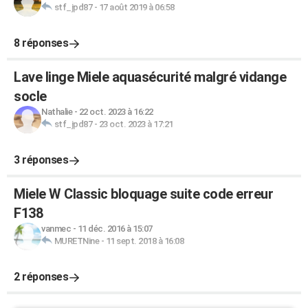
stf_jpd87
-
17 août 2019 à 06:58
8 réponses
Lave linge Miele aquasécurité malgré vidange
socle
Nathalie
-
22 oct. 2023 à 16:22
stf_jpd87
-
23 oct. 2023 à 17:21
3 réponses
Miele W Classic bloquage suite code erreur
F138
vanmec
-
11 déc. 2016 à 15:07
MURETNine
-
11 sept. 2018 à 16:08
2 réponses