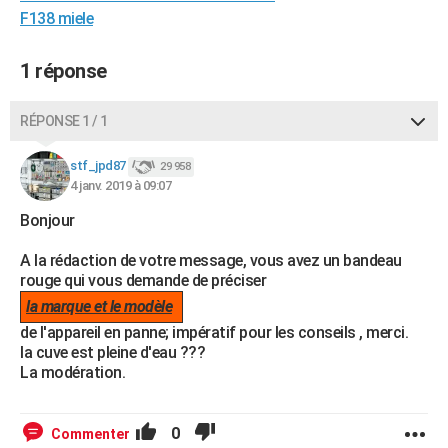
F138 miele
City break
Voyage de noces
Climat
Destinations
Voyage nature
Forum
+
PHOTO
GUIDES D'ACHAT
1 réponse
BONS PLANS
RÉPONSE 1 / 1
CARTE DE VOEUX
stf_jpd87
29 958
Carte Bonne année
Carte Pâques
Carte de Noël
Carte Saint-Valentin
Carte d'anniversaire
DICTIONNAIRE
4 janv. 2019 à 09:07
Bonjour
Biographies
Expressions
Dictionnaire
Citations
Proverbes
PROGRAMME TV
A la rédaction de votre message, vous avez un bandeau
COPAINS D'AVANT
rouge qui vous demande de préciser
Se connecter
Collèges
Universités
Service militaire
S'inscrire
Lycées
Primaires
Entreprises
Avis de recherche
la marque et le modèle
AVIS DE DÉCÈS
de l'appareil en panne; impératif pour les conseils , merci.
FORUM
la cuve est pleine d'eau ???
La modération.
Lifestyle
Sport
Television
Cinema
Bricolage
Culture
Auto
Voyage
0
Commenter