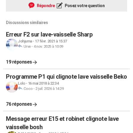
Répondre
Posez votre question
Discussions similaires
Erreur F2 sur lave-vaisselle Sharp
Johjuma
-
17 févr. 2021 à 15:37
Urve
-
4 nov. 2025 à 10:09
19 réponses
Programme P1 qui clignote lave vaisselle Beko
Lolo
-
16 mai 2018 à 22:34
Coco
-
2 juil. 2026 à 14:29
76 réponses
Message erreur E15 et robinet clignote lave
vaisselle bosh