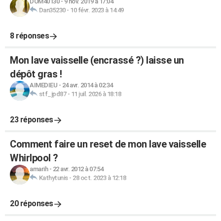
DOM40130
-
9 nov. 2019 à 17:04
Dan35230
-
10 févr. 2023 à 14:49
8 réponses
Mon lave vaisselle (encrassé ?) laisse un
dépôt gras !
AIMEDIEU
-
24 avr. 2014 à 02:34
stf_jpd87
-
11 juil. 2026 à 18:18
23 réponses
Comment faire un reset de mon lave vaisselle
Whirlpool ?
amarih
-
22 avr. 2012 à 07:54
Kathytunis
-
28 oct. 2023 à 12:18
20 réponses