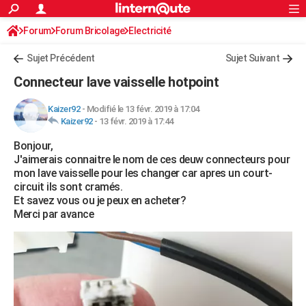
ACTUALITÉS
Forum
Forum Bricolage
Connexion
Electricité
S'inscrire
Rechercher
Société
Education
Villes
Politique
Faits Divers
Monde
+
SPORT
Sujet Précédent
Sujet Suivant
Football
Cyclisme
Forum
Coupe du monde 2026
Tennis
Rugby
CULTURE
Connecteur lave vaisselle hotpoint
TNT
Cinéma
Musique
Programme TV
Streaming
Sorties cinéma
+
FINANCE
Kaizer92
-
Modifié le 13 févr. 2019 à 17:04
Kaizer92
-
13 févr. 2019 à 17:44
Impôts
Immobilier
Banque
Crédit
Retraite
Epargne
Risques naturels par ville
Assurance
AUTO
Bonjour,
Réserver un essai
Berlines
Forum auto
Essais
Citadines
SUV
+
HIGH-TECH
J'aimerais connaitre le nom de ces deuw connecteurs pour
mon lave vaisselle pour les changer car apres un court-
Meilleur smartphone
Ordinateurs
Guide high-tech
Mobiles
Internet
Jeux vidéo
+
BRICOLAGE
circuit ils sont cramés.
Et savez vous ou je peux en acheter?
Aménagement intérieur
Cuisine
Jardinage
+
Forum
Extérieur
Salle de bains
Rangement
WEEK-END
Merci par avance
Escapades
Expositions
Week-end nature
Guides de France
Patrimoine
Musées
+
LIFESTYLE
Bien-être
Mode
+
Art de vivre
Loisirs
Modes de vie
SANTE
Guide de la santé
Médicaments
+
Alimentation
Maladies
Sommeil
VOYAGE