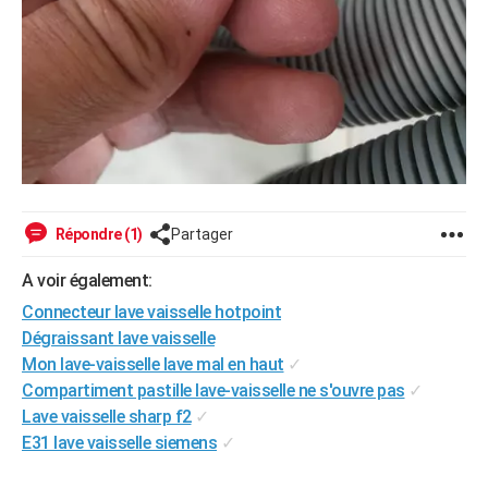
Répondre (1)
Partager
A voir également:
Connecteur lave vaisselle hotpoint
Dégraissant lave vaisselle
Mon lave-vaisselle lave mal en haut
✓
Compartiment pastille lave-vaisselle ne s'ouvre pas
✓
Lave vaisselle sharp f2
✓
E31 lave vaisselle siemens
✓