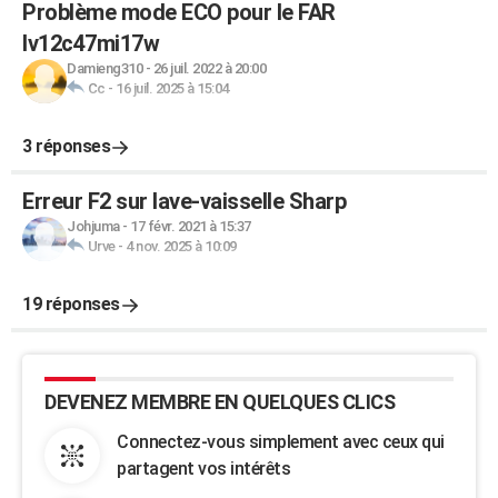
Problème mode ECO pour le FAR
lv12c47mi17w
Damieng310
-
26 juil. 2022 à 20:00
Cc
-
16 juil. 2025 à 15:04
3 réponses
Erreur F2 sur lave-vaisselle Sharp
Johjuma
-
17 févr. 2021 à 15:37
Urve
-
4 nov. 2025 à 10:09
19 réponses
DEVENEZ MEMBRE EN QUELQUES CLICS
Connectez-vous simplement avec ceux qui
partagent vos intérêts