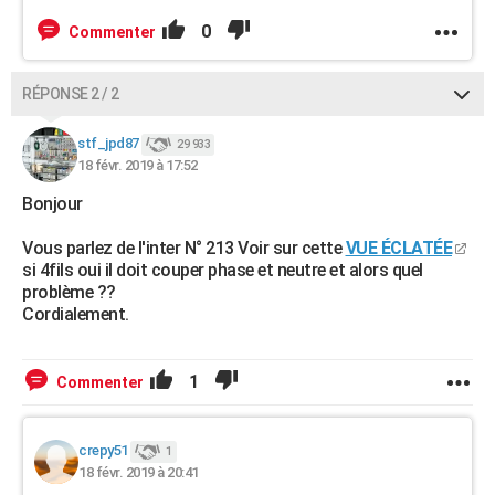
0
Commenter
RÉPONSE 2 / 2
stf_jpd87
29 933
18 févr. 2019 à 17:52
Bonjour
Vous parlez de l'inter N° 213 Voir sur cette
VUE ÉCLATÉE
si 4fils oui il doit couper phase et neutre et alors quel
problème ??
Cordialement.
1
Commenter
crepy51
1
18 févr. 2019 à 20:41