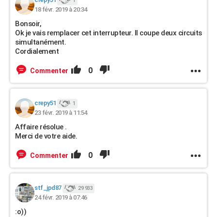
1
18 févr. 2019 à 20:34
Bonsoir,
Ok je vais remplacer cet interrupteur. Il coupe deux circuits
simultanément.
Cordialement
0
Commenter
crepy51
1
23 févr. 2019 à 11:54
Affaire résolue .
Merci de votre aide.
0
Commenter
stf_jpd87
29 933
24 févr. 2019 à 07:46
:o))