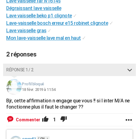
Lave vaisselle far lv1614s
City break
Voyage de noces
Climat
Destinations
Voyage nature
Forum
+
PHOTO
Dégraissant lave vaisselle
Lave vaisselle beko p1 clignote
✓
GUIDES D'ACHAT
Lave-vaisselle bosch erreur e15 robinet clignote
✓
Lave vaisselle gras
✓
BONS PLANS
Mon lave-vaisselle lave mal en haut
✓
CARTE DE VOEUX
2 réponses
Carte Bonne année
Carte Pâques
Carte de Noël
Carte Saint-Valentin
Carte d'anniversaire
DICTIONNAIRE
Biographies
Expressions
Dictionnaire
Citations
Proverbes
RÉPONSE 1 / 2
PROGRAMME TV
COPAINS D'AVANT
Profil bloqué
18 févr. 2019 à 11:54
Se connecter
Collèges
Universités
Service militaire
S'inscrire
Lycées
Primaires
Entreprises
Avis de recherche
AVIS DE DÉCÈS
Bjr, cette affirmation n engage que vous !! si l inter M/A ne
fonctionne plus il faut le changer ??
FORUM
Lifestyle
Sport
Television
Cinema
Bricolage
Culture
Auto
Voyage
1
Commenter
crepy51