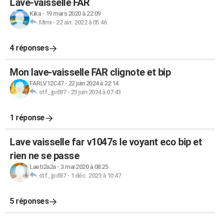
Lave-vaisselle FAR
Kika
-
19 mars 2020 à 22:09
Mimi
-
22 avr. 2022 à 05:46
4 réponses
Mon lave-vaisselle FAR clignote et bip
FARLV12C47
-
22 juin 2024 à 22:14
stf_jpd87
-
23 juin 2024 à 07:43
1 réponse
Lave vaisselle far v1047s le voyant eco bip et
rien ne se passe
Laeti2a2a
-
3 mai 2020 à 08:25
stf_jpd87
-
1 déc. 2023 à 10:47
5 réponses