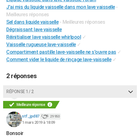
City break
Voyage de noces
Climat
Destinations
Voyage nature
Forum
+
J'ai mis du liquide vaisselle dans mon lave vaisselle
-
PHOTO
Meilleures réponses
GUIDES D'ACHAT
Sel dans liquide vaisselle
- Meilleures réponses
Dégraissant lave vaisselle
BONS PLANS
Réinitialiser lave vaisselle whirlpool
✓
Vaisselle rugueuse lave-vaisselle
✓
CARTE DE VOEUX
Compartiment pastille lave-vaisselle ne s'ouvre pas
✓
Carte Bonne année
Carte Pâques
Carte de Noël
Carte Saint-Valentin
Carte d'anniversaire
DICTIONNAIRE
Comment vider le liquide de rinçage lave-vaisselle
✓
Biographies
Expressions
Dictionnaire
Citations
Proverbes
PROGRAMME TV
2 réponses
COPAINS D'AVANT
RÉPONSE 1 / 2
Se connecter
Collèges
Universités
Service militaire
S'inscrire
Lycées
Primaires
Entreprises
Avis de recherche
AVIS DE DÉCÈS
Meilleure réponse
FORUM
stf_jpd87
29 950
Lifestyle
Sport
Television
Cinema
Bricolage
Culture
Auto
Voyage
1 mars 2019 à 18:09
Bonsoir