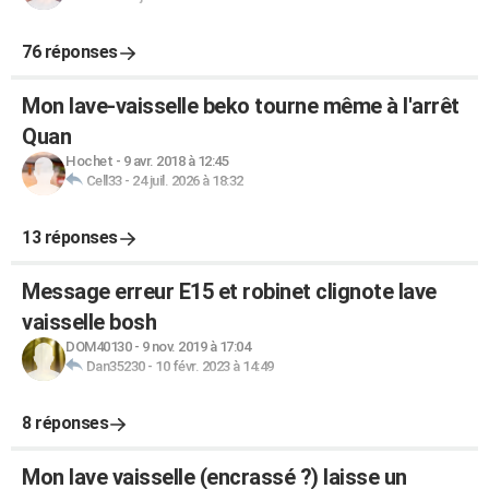
76 réponses
Mon lave-vaisselle beko tourne même à l'arrêt
Quan
Hochet
-
9 avr. 2018 à 12:45
Cell33
-
24 juil. 2026 à 18:32
13 réponses
Message erreur E15 et robinet clignote lave
vaisselle bosh
DOM40130
-
9 nov. 2019 à 17:04
Dan35230
-
10 févr. 2023 à 14:49
8 réponses
Mon lave vaisselle (encrassé ?) laisse un