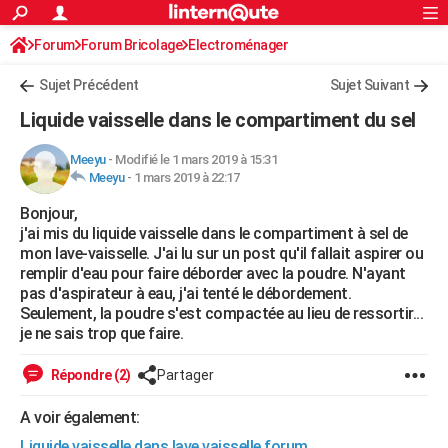
ACTUALITÉS
Forum
Forum Bricolage
Connexion
Electroménager
S'inscrire
Rechercher
Société
Education
Villes
Politique
Faits Divers
Monde
+
SPORT
Sujet Précédent
Sujet Suivant
Football
Cyclisme
Forum
Coupe du monde 2026
Tennis
Rugby
CULTURE
Liquide vaisselle dans le compartiment du sel
TNT
Cinéma
Musique
Programme TV
Streaming
Sorties cinéma
+
FINANCE
Meeyu
-
Modifié le 1 mars 2019 à 15:31
Meeyu
-
1 mars 2019 à 22:17
Impôts
Immobilier
Banque
Crédit
Retraite
Epargne
Risques naturels par ville
Assurance
AUTO
Bonjour,
Réserver un essai
Berlines
Forum auto
Essais
Citadines
SUV
+
HIGH-TECH
j'ai mis du liquide vaisselle dans le compartiment à sel de
mon lave-vaisselle. J'ai lu sur un post qu'il fallait aspirer ou
Meilleur smartphone
Ordinateurs
Guide high-tech
Mobiles
Internet
Jeux vidéo
+
BRICOLAGE
remplir d'eau pour faire déborder avec la poudre. N'ayant
pas d'aspirateur à eau, j'ai tenté le débordement.
Aménagement intérieur
Cuisine
Jardinage
+
Forum
Extérieur
Salle de bains
Rangement
WEEK-END
Seulement, la poudre s'est compactée au lieu de ressortir...
je ne sais trop que faire.
Escapades
Expositions
Week-end nature
Guides de France
Patrimoine
Musées
+
LIFESTYLE
Répondre (2)
Partager
Bien-être
Mode
+
Art de vivre
Loisirs
Modes de vie
SANTE
A voir également:
Guide de la santé
Médicaments
+
Alimentation
Maladies
Sommeil
VOYAGE
Liquide vaisselle dans lave vaisselle forum