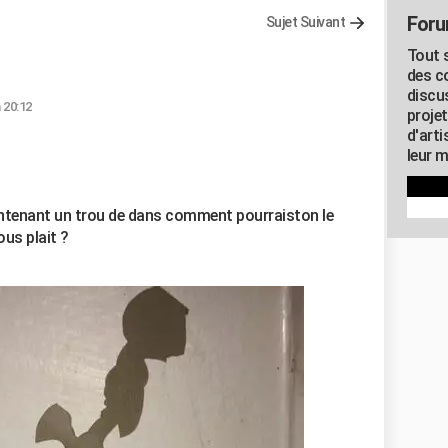
Foru
Sujet Suivant
Tout s
des c
discu
à 20:12
proje
d'art
leur m
aintenant un trou de dans comment pourraiston le
ous plait ?