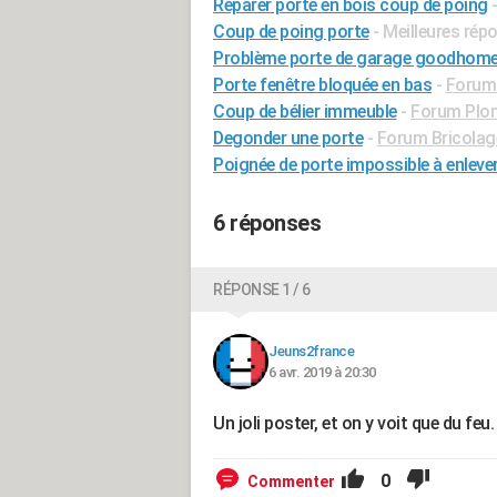
Reparer porte en bois coup de poing
Coup de poing porte
- Meilleures rép
Problème porte de garage goodhom
Porte fenêtre bloquée en bas
-
Forum 
Coup de bélier immeuble
-
Forum Plo
Degonder une porte
-
Forum Bricolage
Poignée de porte impossible à enleve
6 réponses
RÉPONSE 1 / 6
Jeuns2france
6 avr. 2019 à 20:30
Un joli poster, et on y voit que du feu.
0
Commenter