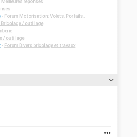
- Meilleures réponses
onses
e
-
Forum Motorisation: Volets, Portails..
Bricolage / outillage
mberie
 / outillage
r
-
Forum Divers bricolage et travaux