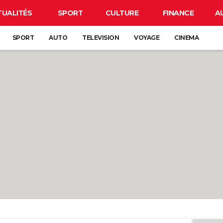
TUALITÉS
SPORT
CULTURE
FINANCE
A
SPORT
AUTO
TELEVISION
VOYAGE
CINEMA