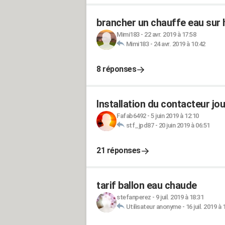
brancher un chauffe eau sur 
Mimi183
-
22 avr. 2019 à 17:58
Mimi183
-
24 avr. 2019 à 10:42
8 réponses
Installation du contacteur jo
Fafab6492
-
5 juin 2019 à 12:10
stf_jpd87
-
20 juin 2019 à 06:51
21 réponses
tarif ballon eau chaude
stefanperez
-
9 juil. 2019 à 18:31
Utilisateur anonyme
-
16 juil. 2019 à 