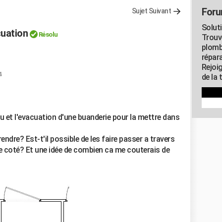
Foru
Sujet Suivant
Solut
cuation
Résolu
Trouv
plomb
répar
Rejoi
4
de la 
au et l'evacuation d'une buanderie pour la mettre dans
ndre? Est-t'il possible de les faire passer a travers
tre coté? Et une idée de combien ca me couterais de