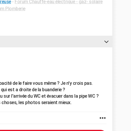
reuse
-
Forum Chauffe-eau électrique - gaz- solaire
um Plomberie
acité de le faire vous même ? Je n'y crois pas.
qui est a droite de la buanderie ?
eau sur l'arrivée du WC et évacuer dans la pipe WC ?
s choses, les photos seraient mieux.