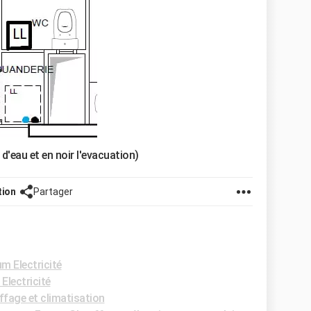
e d'eau et en noir l'evacuation)
tion
Partager
m Electricité
Electricité
fage et climatisation