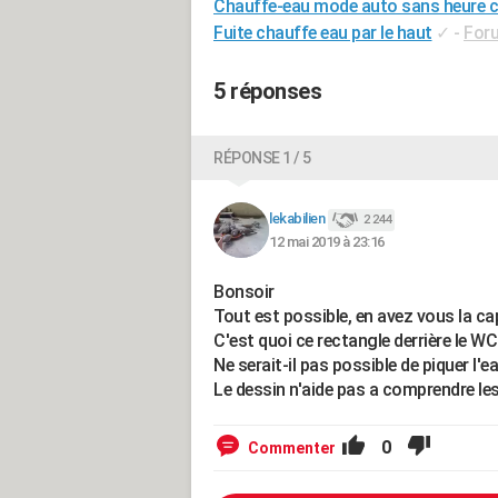
Chauffe-eau mode auto sans heure c
Fuite chauffe eau par le haut
✓
-
For
5 réponses
RÉPONSE 1 / 5
lekabilien
2 244
12 mai 2019 à 23:16
Bonsoir
Tout est possible, en avez vous la cap
C'est quoi ce rectangle derrière le WC 
Ne serait-il pas possible de piquer l'
Le dessin n'aide pas a comprendre le
0
Commenter