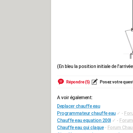
(En bleu la position initiale de l'arrivé
Répondre (5)
Posez votre ques
A voir également:
Deplacer chauffe eau
Programmateur chauffe eau
✓
-
Foru
Chauffe eau equation 200l
✓
-
Forum 
Chauffe eau qui claque
-
Forum Chauf