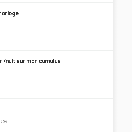
horloge
ur /nuit sur mon cumulus
15:56