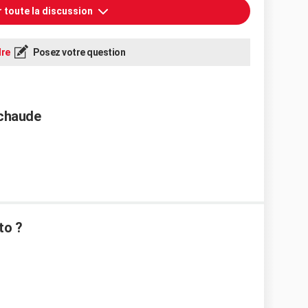
r toute la discussion
re
Posez votre question
 chaude
to ?