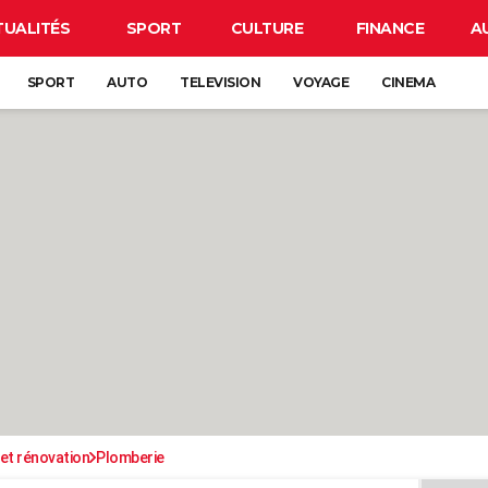
TUALITÉS
SPORT
CULTURE
FINANCE
A
SPORT
AUTO
TELEVISION
VOYAGE
CINEMA
et rénovation
Plomberie