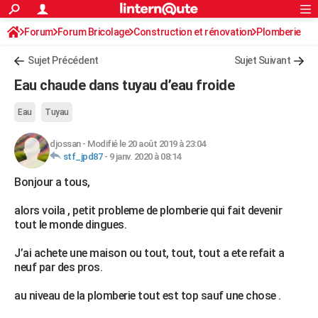
ACTUALITÉS
Forum
Forum Bricolage
Connexion
Construction et rénovation
S'inscrire
Plomberie
Rechercher
Société
Education
Villes
Politique
Faits Divers
Monde
+
SPORT
Sujet Précédent
Sujet Suivant
Football
Cyclisme
Forum
Coupe du monde 2026
Tennis
Rugby
CULTURE
Eau chaude dans tuyau d’eau froide
TNT
Cinéma
Musique
Programme TV
Streaming
Sorties cinéma
+
FINANCE
Eau
Tuyau
Impôts
Immobilier
Banque
Crédit
Retraite
Epargne
Risques naturels par ville
Assurance
AUTO
djossan
-
Modifié le 20 août 2019 à 23:04
stf_jpd87
-
9 janv. 2020 à 08:14
Réserver un essai
Berlines
Forum auto
Essais
Citadines
SUV
+
HIGH-TECH
Bonjour a tous,
Meilleur smartphone
Ordinateurs
Guide high-tech
Mobiles
Internet
Jeux vidéo
+
BRICOLAGE
alors voila , petit probleme de plomberie qui fait devenir
Aménagement intérieur
Cuisine
Jardinage
+
Forum
Extérieur
Salle de bains
Rangement
WEEK-END
tout le monde dingues.
Escapades
Expositions
Week-end nature
Guides de France
Patrimoine
Musées
+
LIFESTYLE
J’ai achete une maison ou tout, tout, tout a ete refait a
neuf par des pros.
Bien-être
Mode
+
Art de vivre
Loisirs
Modes de vie
SANTE
au niveau de la plomberie tout est top sauf une chose .
Guide de la santé
Médicaments
+
Alimentation
Maladies
Sommeil
VOYAGE