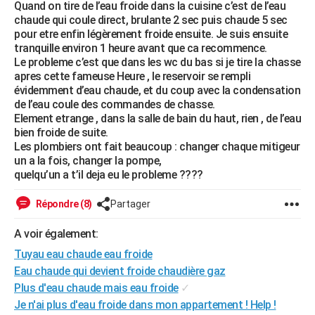
Quand on tire de l’eau froide dans la cuisine c’est de l’eau
City break
Voyage de noces
Climat
Destinations
Voyage nature
Forum
+
PHOTO
chaude qui coule direct, brulante 2 sec puis chaude 5 sec
pour etre enfin légèrement froide ensuite. Je suis ensuite
GUIDES D'ACHAT
tranquille environ 1 heure avant que ca recommence.
Le probleme c’est que dans les wc du bas si je tire la chasse
BONS PLANS
apres cette fameuse Heure , le reservoir se rempli
évidemment d’eau chaude, et du coup avec la condensation
CARTE DE VOEUX
de l’eau coule des commandes de chasse.
Element etrange , dans la salle de bain du haut, rien , de l’eau
Carte Bonne année
Carte Pâques
Carte de Noël
Carte Saint-Valentin
Carte d'anniversaire
DICTIONNAIRE
bien froide de suite.
Les plombiers ont fait beaucoup : changer chaque mitigeur
Biographies
Expressions
Dictionnaire
Citations
Proverbes
PROGRAMME TV
un a la fois, changer la pompe,
quelqu’un a t’il deja eu le probleme ????
COPAINS D'AVANT
Répondre (8)
Partager
Se connecter
Collèges
Universités
Service militaire
S'inscrire
Lycées
Primaires
Entreprises
Avis de recherche
AVIS DE DÉCÈS
A voir également:
FORUM
Tuyau eau chaude eau froide
Lifestyle
Sport
Television
Cinema
Bricolage
Culture
Auto
Voyage
Eau chaude qui devient froide chaudière gaz
Plus d'eau chaude mais eau froide
✓
Je n'ai plus d'eau froide dans mon appartement ! Help !