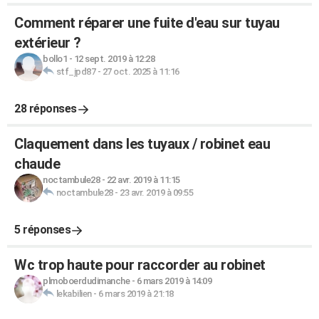
Comment réparer une fuite d'eau sur tuyau
extérieur ?
bollo1
-
12 sept. 2019 à 12:28
stf_jpd87
-
27 oct. 2025 à 11:16
28 réponses
Claquement dans les tuyaux / robinet eau
chaude
noctambule28
-
22 avr. 2019 à 11:15
noctambule28
-
23 avr. 2019 à 09:55
5 réponses
Wc trop haute pour raccorder au robinet
plmoboerdudimanche
-
6 mars 2019 à 14:09
lekabilien
-
6 mars 2019 à 21:18