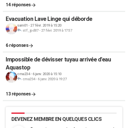
14 réponses
Evacuation Lave Linge qui déborde
sam01
-
27 févr. 2019 à 15:20
stf_jpd87
-
27 févr. 2019 à 17:57
6 réponses
Impossible de dévisser tuyau arrivée d'eau
Aquastop
cma234
-
6 janv. 2020 à 15:10
cma234
-
6 janv. 2020 à 19:27
13 réponses
DEVENEZ MEMBRE EN QUELQUES CLICS