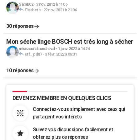
SamB02
-
3 nov. 2012 à 11:06
Elisabeth
-
22 nov. 2021 à 21:04
30 réponses
Mon séche linge BOSCH est trés long à sécher
misezsurleboncheval
-
1 janv. 2022 à 14:24
stf_jpd87
-
3 févr. 2022 à 08:31
10 réponses
DEVENEZ MEMBRE EN QUELQUES CLICS
Connectez-vous simplement avec ceux qui
partagent vos intérêts
Suivez vos discussions facilement et
obtenez plus de réponses