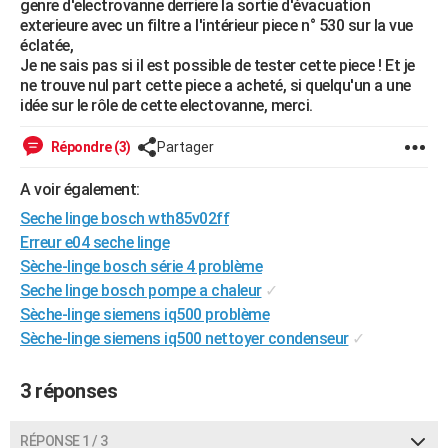
genre d'electrovanne derriere la sortie d'évacuation
City break
Voyage de noces
Climat
Destinations
Voyage nature
Forum
+
exterieure avec un filtre a l'intérieur piece n° 530 sur la vue
PHOTO
éclatée,
Je ne sais pas si il est possible de tester cette piece ! Et je
GUIDES D'ACHAT
ne trouve nul part cette piece a acheté, si quelqu'un a une
idée sur le rôle de cette electovanne, merci.
BONS PLANS
CARTE DE VOEUX
Répondre (3)
Partager
Carte Bonne année
Carte Pâques
Carte de Noël
Carte Saint-Valentin
Carte d'anniversaire
DICTIONNAIRE
A voir également:
Seche linge bosch wth85v02ff
Biographies
Expressions
Dictionnaire
Citations
Proverbes
PROGRAMME TV
Erreur e04 seche linge
Sèche-linge bosch série 4 problème
COPAINS D'AVANT
Seche linge bosch pompe a chaleur
✓
Se connecter
Collèges
Universités
Service militaire
S'inscrire
Lycées
Primaires
Entreprises
Avis de recherche
AVIS DE DÉCÈS
Sèche-linge siemens iq500 problème
Sèche-linge siemens iq500 nettoyer condenseur
✓
FORUM
Lifestyle
Sport
Television
Cinema
Bricolage
Culture
Auto
Voyage
3 réponses
RÉPONSE 1 / 3