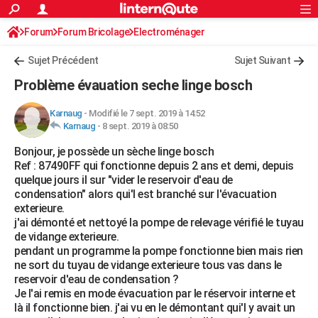
ACTUALITÉS
Forum
Forum Bricolage
Connexion
Electroménager
S'inscrire
Rechercher
Société
Education
Villes
Politique
Faits Divers
Monde
+
SPORT
Sujet Précédent
Sujet Suivant
Football
Cyclisme
Forum
Coupe du monde 2026
Tennis
Rugby
CULTURE
Problème évauation seche linge bosch
TNT
Cinéma
Musique
Programme TV
Streaming
Sorties cinéma
+
FINANCE
Karnaug
-
Modifié le 7 sept. 2019 à 14:52
Karnaug
-
8 sept. 2019 à 08:50
Impôts
Immobilier
Banque
Crédit
Retraite
Epargne
Risques naturels par ville
Assurance
AUTO
Bonjour, je possède un sèche linge bosch
Réserver un essai
Berlines
Forum auto
Essais
Citadines
SUV
+
HIGH-TECH
Ref : 87490FF qui fonctionne depuis 2 ans et demi, depuis
quelque jours il sur "vider le reservoir d'eau de
Meilleur smartphone
Ordinateurs
Guide high-tech
Mobiles
Internet
Jeux vidéo
+
BRICOLAGE
condensation" alors qui'l est branché sur l'évacuation
exterieure.
Aménagement intérieur
Cuisine
Jardinage
+
Forum
Extérieur
Salle de bains
Rangement
WEEK-END
j'ai démonté et nettoyé la pompe de relevage vérifié le tuyau
de vidange exterieure.
Escapades
Expositions
Week-end nature
Guides de France
Patrimoine
Musées
+
LIFESTYLE
pendant un programme la pompe fonctionne bien mais rien
ne sort du tuyau de vidange exterieure tous vas dans le
Bien-être
Mode
+
Art de vivre
Loisirs
Modes de vie
SANTE
reservoir d'eau de condensation ?
Je l'ai remis en mode évacuation par le réservoir interne et
Guide de la santé
Médicaments
+
Alimentation
Maladies
Sommeil
VOYAGE
là il fonctionne bien. j'ai vu en le démontant qui'l y avait un