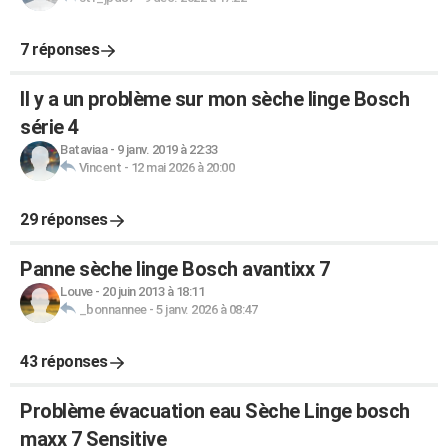
7 réponses
Il y a un problème sur mon sèche linge Bosch
série 4
Bataviaa
-
9 janv. 2019 à 22:33
Vincent
-
12 mai 2026 à 20:00
29 réponses
Panne sèche linge Bosch avantixx 7
Louve
-
20 juin 2013 à 18:11
_bonnannee
-
5 janv. 2026 à 08:47
43 réponses
Problème évacuation eau Sèche Linge bosch
maxx 7 Sensitive