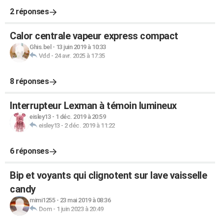
2 réponses
Calor centrale vapeur express compact
Ghis.bel
-
13 juin 2019 à 10:33
Vdd
-
24 avr. 2025 à 17:35
8 réponses
Interrupteur Lexman à témoin lumineux
eisley13
-
1 déc. 2019 à 20:59
eisley13
-
2 déc. 2019 à 11:22
6 réponses
Bip et voyants qui clignotent sur lave vaisselle
candy
mimi1255
-
23 mai 2019 à 08:36
Dom
-
1 juin 2023 à 20:49