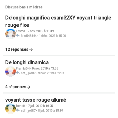
Discussions similaires
Delonghi magnifica esam32XY voyant triangle
rouge fixe
Emma
-
2 nov. 2019 à 11:39
lolo545444
-
1 déc. 2023 à 15:00
12 réponses
De longhi dinamica
Frambi54
-
9 nov. 2019 à 13:55
stf_jpd87
-
9 nov. 2019 à 19:31
4 réponses
voyant tasse rouge allumé
benoit
-
7 juil. 2019 à 16:25
stf_jpd87
-
8 juil. 2019 à 15:39