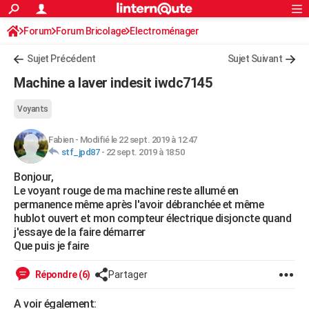
ACTUALITÉS
Forum
Forum Bricolage
Connexion
Electroménager
S'inscrire
Rechercher
Société
Education
Villes
Politique
Faits Divers
Monde
+
SPORT
Sujet Précédent
Sujet Suivant
Football
Cyclisme
Forum
Coupe du monde 2026
Tennis
Rugby
CULTURE
Machine a laver indesit iwdc7145
TNT
Cinéma
Musique
Programme TV
Streaming
Sorties cinéma
+
FINANCE
Voyants
Impôts
Immobilier
Banque
Crédit
Retraite
Epargne
Risques naturels par ville
Assurance
AUTO
Fabien
-
Modifié le 22 sept. 2019 à 12:47
stf_jpd87
-
22 sept. 2019 à 18:50
Réserver un essai
Berlines
Forum auto
Essais
Citadines
SUV
+
HIGH-TECH
Bonjour,
Meilleur smartphone
Ordinateurs
Guide high-tech
Mobiles
Internet
Jeux vidéo
+
BRICOLAGE
Le voyant rouge de ma machine reste allumé en
permanence même après l'avoir débranchée et même
Aménagement intérieur
Cuisine
Jardinage
+
Forum
Extérieur
Salle de bains
Rangement
WEEK-END
hublot ouvert et mon compteur électrique disjoncte quand
j'essaye de la faire démarrer
Escapades
Expositions
Week-end nature
Guides de France
Patrimoine
Musées
+
LIFESTYLE
Que puis je faire
Bien-être
Mode
+
Art de vivre
Loisirs
Modes de vie
SANTE
Répondre (6)
Partager
Guide de la santé
Médicaments
+
Alimentation
Maladies
Sommeil
VOYAGE
A voir également: