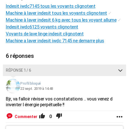
City break
Voyage de noces
Climat
Destinations
Voyage nature
Forum
+
Indesit iwdc7145 tous les voyants clignotent
PHOTO
Machine à laver indesit tous les voyants clignotent
✓
GUIDES D'ACHAT
Machine à laver indesit 6 kg avec tous les voyant allume
✓
Indesit iwdc6125 voyants clignotent
BONS PLANS
Voyants de lave linge indesit clignotent
Machine a laver indesit iwdc 7145 ne demarre plus
CARTE DE VOEUX
Carte Bonne année
Carte Pâques
Carte de Noël
Carte Saint-Valentin
Carte d'anniversaire
DICTIONNAIRE
6 réponses
Biographies
Expressions
Dictionnaire
Citations
Proverbes
PROGRAMME TV
RÉPONSE 1 / 6
COPAINS D'AVANT
Profil bloqué
Se connecter
Collèges
Universités
Service militaire
S'inscrire
Lycées
Primaires
Entreprises
Avis de recherche
AVIS DE DÉCÈS
22 sept. 2019 à 14:48
Bjr, va falloir réviser vos constatations .. vous venez d
FORUM
inventer l énergie perpétuelle !!
Lifestyle
Sport
Television
Cinema
Bricolage
Culture
Auto
Voyage
0
Commenter