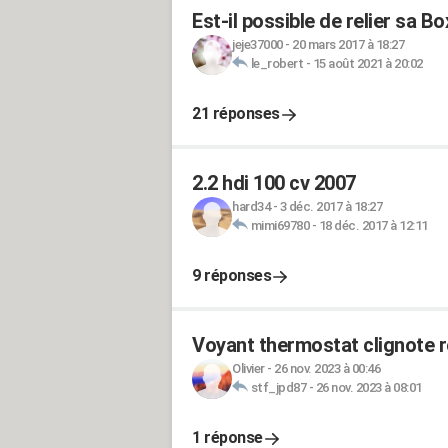
Est-il possible de relier sa B
jeje37000
-
20 mars 2017 à 18:27
le_robert
-
15 août 2021 à 20:02
21 réponses
2.2 hdi 100 cv 2007
hard34
-
3 déc. 2017 à 18:27
mimi69780
-
18 déc. 2017 à 12:11
9 réponses
Voyant thermostat clignote r
Olivier
-
26 nov. 2023 à 00:46
stf_jpd87
-
26 nov. 2023 à 08:01
1 réponse