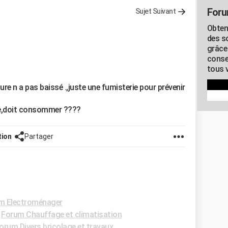
Foru
Sujet Suivant
Obten
des s
grâce
conse
tous v
ture n a pas baissé .,juste une fumisterie pour prévenir
elle,doit consommer ????
tion
Partager
m Electroménager
-
Forum Chauffage et climatisation
orum Divers bricolage et travaux