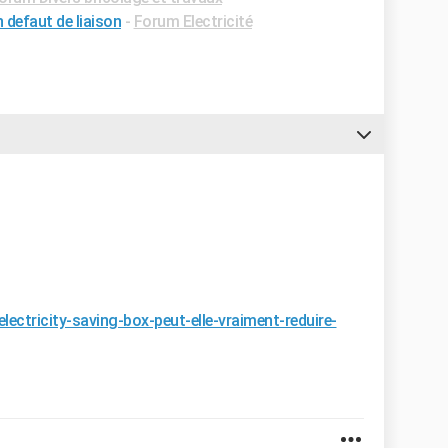
 defaut de liaison
-
Forum Electricité
electricity-saving-box-peut-elle-vraiment-reduire-