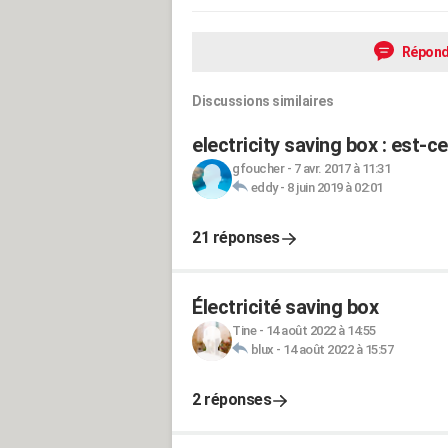
Répond
Discussions similaires
electricity saving box : est-c
gfoucher
-
7 avr. 2017 à 11:31
eddy
-
8 juin 2019 à 02:01
21 réponses
Électricité saving box
Tine
-
14 août 2022 à 14:55
blux
-
14 août 2022 à 15:57
2 réponses