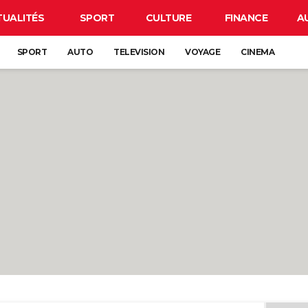
TUALITÉS
SPORT
CULTURE
FINANCE
A
SPORT
AUTO
TELEVISION
VOYAGE
CINEMA