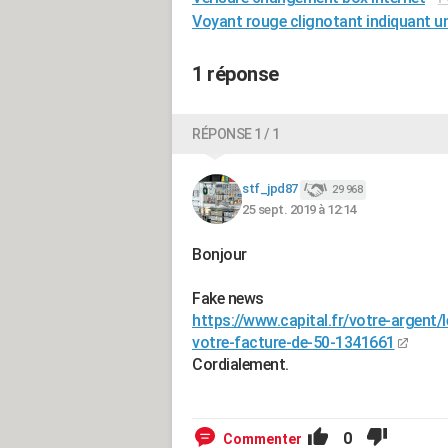
Voyant rouge clignotant indiquant un
1 réponse
RÉPONSE 1 / 1
stf_jpd87
29 968
25 sept. 2019 à 12:14
Bonjour
Fake news
https://www.capital.fr/votre-argent/l
votre-facture-de-50-1341661
Cordialement.
0
Commenter