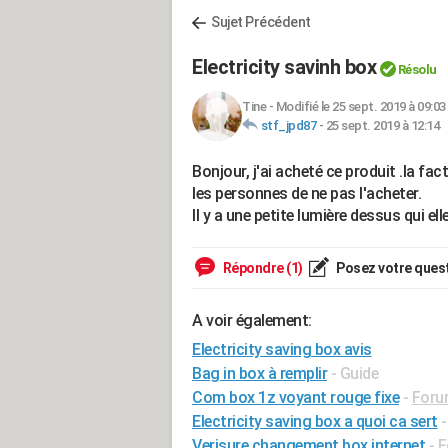
Sujet Précédent
Electricity savinh box
Résolu
Tine
-
Modifié le 25 sept. 2019 à 09:03
stf_jpd87
-
25 sept. 2019 à 12:14
Bonjour, j'ai acheté ce produit .la fac
les personnes de ne pas l'acheter.
Il y a une petite lumière dessus qui 
Répondre (1)
Posez votre ques
A voir également:
Electricity saving box avis
Bag in box à remplir
- Guide
Com box 1z voyant rouge fixe
-
Foru
Electricity saving box a quoi ca sert
Verisure changement box internet
-
F