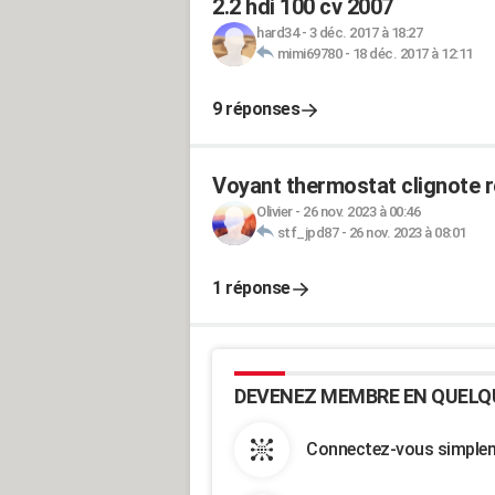
2.2 hdi 100 cv 2007
hard34
-
3 déc. 2017 à 18:27
mimi69780
-
18 déc. 2017 à 12:11
9 réponses
Voyant thermostat clignote r
Olivier
-
26 nov. 2023 à 00:46
stf_jpd87
-
26 nov. 2023 à 08:01
1 réponse
DEVENEZ MEMBRE EN QUELQ
Connectez-vous simpleme