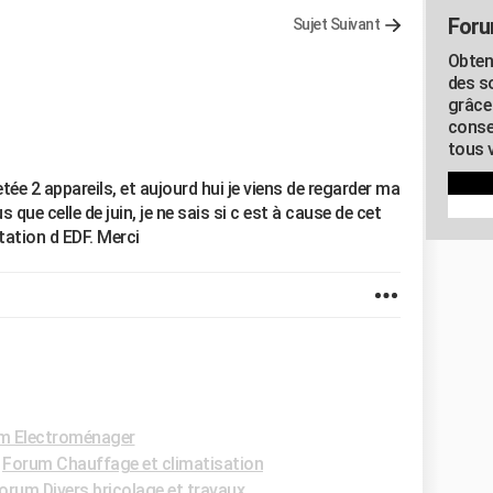
Foru
Sujet Suivant
Obten
des s
grâce
conse
tous v
etée 2 appareils, et aujourd hui je viens de regarder ma
s que celle de juin, je ne sais si c est à cause de cet
tation d EDF. Merci
m Electroménager
-
Forum Chauffage et climatisation
orum Divers bricolage et travaux