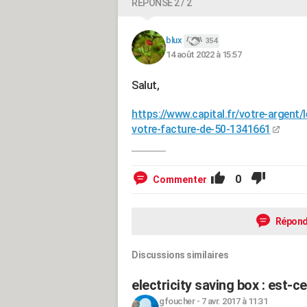
RÉPONSE 2 / 2
blux
354
14 août 2022 à 15:57
Salut,
https://www.capital.fr/votre-argent/l
votre-facture-de-50-1341661
0
Commenter
Répond
Discussions similaires
electricity saving box : est-c
gfoucher
-
7 avr. 2017 à 11:31