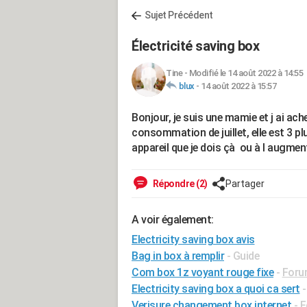
Sujet Précédent
Électricité saving box
Tine
-
Modifié le 14 août 2022 à 14:55
blux
-
14 août 2022 à 15:57
Bonjour, je suis une mamie et j ai ach
consommation de juillet, elle est 3 plu
appareil que je dois çà ou à l augmen
Répondre (2)
Partager
A voir également:
Electricity saving box avis
Bag in box à remplir
- Guide
Com box 1z voyant rouge fixe
-
Foru
Electricity saving box a quoi ca sert
Verisure changement box internet
-
F