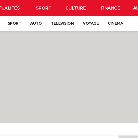
TUALITÉS
SPORT
CULTURE
FINANCE
A
SPORT
AUTO
TELEVISION
VOYAGE
CINEMA