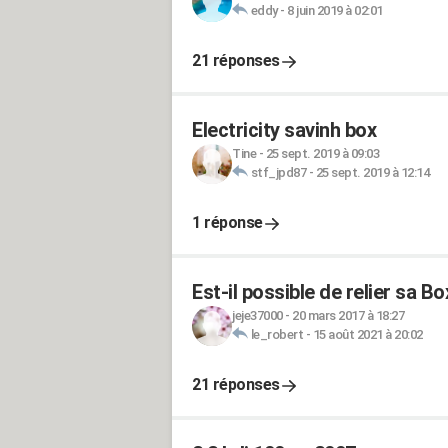
eddy
-
8 juin 2019 à 02:01
21 réponses
Electricity savinh box
Tine
-
25 sept. 2019 à 09:03
stf_jpd87
-
25 sept. 2019 à 12:14
1 réponse
Est-il possible de relier sa B
jeje37000
-
20 mars 2017 à 18:27
le_robert
-
15 août 2021 à 20:02
21 réponses