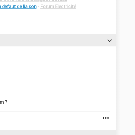
 defaut de liaison
-
Forum Electricité
im ?