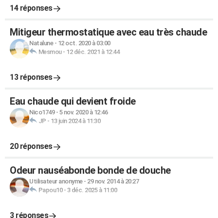
14 réponses
Mitigeur thermostatique avec eau très chaude
Natalune
-
12 oct. 2020 à 03:00
Mesmou
-
12 déc. 2021 à 12:44
13 réponses
Eau chaude qui devient froide
Nico1749
-
5 nov. 2020 à 12:46
JP
-
13 juin 2024 à 11:30
20 réponses
Odeur nauséabonde bonde de douche
Utilisateur anonyme
-
29 nov. 2014 à 20:27
Papou10
-
3 déc. 2025 à 11:00
3 réponses