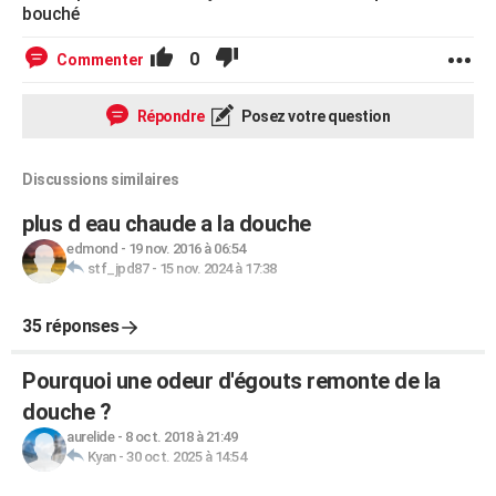
bouché
0
Commenter
Répondre
Posez votre question
Discussions similaires
plus d eau chaude a la douche
edmond
-
19 nov. 2016 à 06:54
stf_jpd87
-
15 nov. 2024 à 17:38
35 réponses
Pourquoi une odeur d'égouts remonte de la
douche ?
aurelide
-
8 oct. 2018 à 21:49
Kyan
-
30 oct. 2025 à 14:54