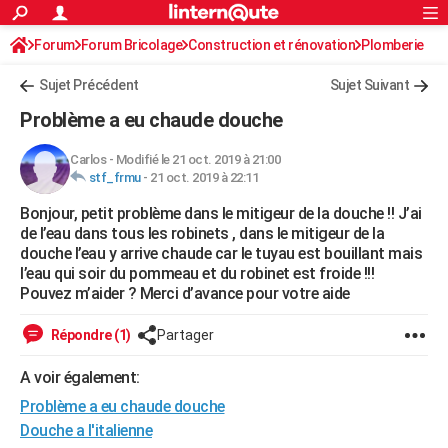
ACTUALITÉS
Forum
Forum Bricolage
Connexion
Construction et rénovation
S'inscrire
Plomberie
Rechercher
Société
Education
Villes
Politique
Faits Divers
Monde
+
SPORT
Sujet Précédent
Sujet Suivant
Football
Cyclisme
Forum
Coupe du monde 2026
Tennis
Rugby
CULTURE
Problème a eu chaude douche
TNT
Cinéma
Musique
Programme TV
Streaming
Sorties cinéma
+
FINANCE
Carlos
-
Modifié le 21 oct. 2019 à 21:00
stf_frmu
-
21 oct. 2019 à 22:11
Impôts
Immobilier
Banque
Crédit
Retraite
Epargne
Risques naturels par ville
Assurance
AUTO
Bonjour, petit problème dans le mitigeur de la douche !! J’ai
Réserver un essai
Berlines
Forum auto
Essais
Citadines
SUV
+
HIGH-TECH
de l’eau dans tous les robinets , dans le mitigeur de la
douche l’eau y arrive chaude car le tuyau est bouillant mais
Meilleur smartphone
Ordinateurs
Guide high-tech
Mobiles
Internet
Jeux vidéo
+
BRICOLAGE
l’eau qui soir du pommeau et du robinet est froide !!!
Pouvez m’aider ? Merci d’avance pour votre aide
Aménagement intérieur
Cuisine
Jardinage
+
Forum
Extérieur
Salle de bains
Rangement
WEEK-END
Répondre (1)
Partager
Escapades
Expositions
Week-end nature
Guides de France
Patrimoine
Musées
+
LIFESTYLE
A voir également:
Bien-être
Mode
+
Art de vivre
Loisirs
Modes de vie
SANTE
Problème a eu chaude douche
Guide de la santé
Médicaments
+
Alimentation
Maladies
Sommeil
Douche a l'italienne
VOYAGE