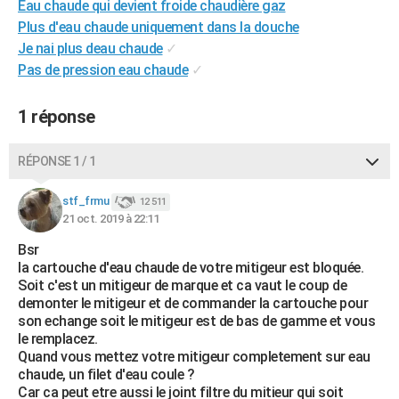
Eau chaude qui devient froide chaudière gaz
City break
Voyage de noces
Climat
Destinations
Voyage nature
Forum
+
PHOTO
Plus d'eau chaude uniquement dans la douche
Je nai plus deau chaude
✓
GUIDES D'ACHAT
Pas de pression eau chaude
✓
BONS PLANS
1 réponse
CARTE DE VOEUX
Carte Bonne année
Carte Pâques
Carte de Noël
Carte Saint-Valentin
Carte d'anniversaire
RÉPONSE 1 / 1
DICTIONNAIRE
Biographies
Expressions
Dictionnaire
Citations
Proverbes
stf_frmu
PROGRAMME TV
12 511
21 oct. 2019 à 22:11
COPAINS D'AVANT
Bsr
la cartouche d'eau chaude de votre mitigeur est bloquée.
Se connecter
Collèges
Universités
Service militaire
S'inscrire
Lycées
Primaires
Entreprises
Avis de recherche
AVIS DE DÉCÈS
Soit c'est un mitigeur de marque et ca vaut le coup de
demonter le mitigeur et de commander la cartouche pour
FORUM
son echange soit le mitigeur est de bas de gamme et vous
le remplacez.
Lifestyle
Sport
Television
Cinema
Bricolage
Culture
Auto
Voyage
Quand vous mettez votre mitigeur completement sur eau
chaude, un filet d'eau coule ?
Car ca peut etre aussi le joint filtre du mitieur qui soit