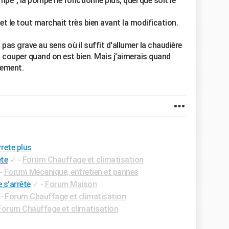
mpe", la pompe ne fonctionne plus, quel que soit le
t le tout marchait très bien avant la modification.
pas grave au sens où il suffit d'allumer la chaudière
a couper quand on est bien. Mais j'aimerais quand
lement.
rrete plus
ete
✓
-
Forum Chauffage et climatisation
-
Forum Mécanique, entretien et pannes
 s'arrête
✓
-
Forum Maison
-
Forum Chauffage et climatisation
Forum Chauffage et climatisation