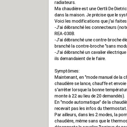
radiateurs.
Ma chaudière est une Oertli De Dietr
dans la maison. Je précise que le sy
Voici les modifications que j'ai faites
-J'ai débranché les connecteurs (no
REA-030B.
-J'ai débranché une contre-broche él
branché la contre-broche "sans mod
-J'ai débranché un cavalier électriqu
ils demandaient de le faire.
Symptômes:
Maintenant, en "mode manuel de la c
chaudière se lance, chauffe et envoie 
s'arrêter lorsque la bonne températur
monte à 22 au lieu de 20 demandés).
En "mode automatique" de la chaudièr
recevait pas les infos du thermostat.
Par ailleurs, dans les 2 modes, la po
chaudière, même sans que le thermos