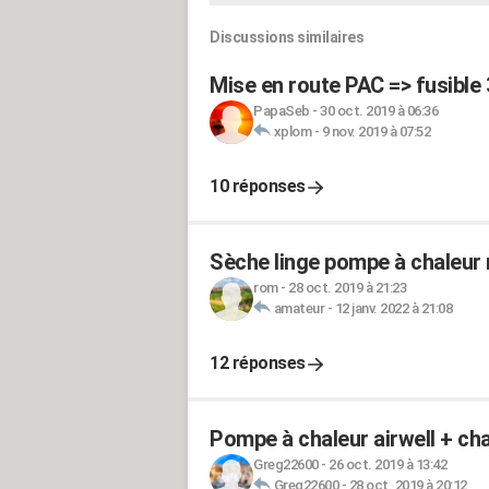
Discussions similaires
Mise en route PAC => fusible
PapaSeb
-
30 oct. 2019 à 06:36
xplom
-
9 nov. 2019 à 07:52
10 réponses
Sèche linge pompe à chaleur
rom
-
28 oct. 2019 à 21:23
amateur
-
12 janv. 2022 à 21:08
12 réponses
Pompe à chaleur airwell + cha
Greg22600
-
26 oct. 2019 à 13:42
Greg22600
-
28 oct. 2019 à 20:12