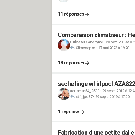
11 réponses
Comparaison climatiseur : He
Utilisateur anonyme
-
20 oct. 2019 à 07
Climecopro
-
17 mai 2023 à 19:20
18 réponses
seche linge whirlpool AZA82
aquaman54_9500
-
29 sept. 2019 à 12:4
stf_jpd87
-
29 sept. 2019 à 17:00
1 réponse
Fabrication d une petite dalle