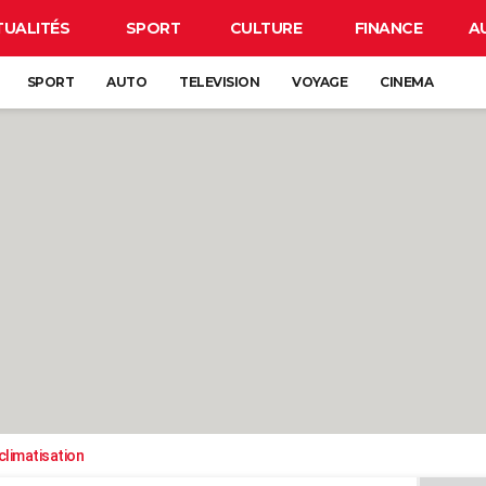
TUALITÉS
SPORT
CULTURE
FINANCE
A
SPORT
AUTO
TELEVISION
VOYAGE
CINEMA
climatisation