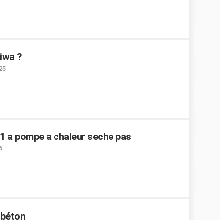
iwa ?
:25
21 a pompe a chaleur seche pas
6
 béton