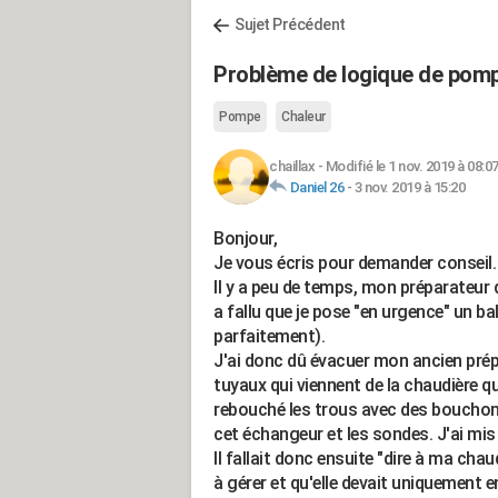
Sujet Précédent
Problème de logique de pompe
Pompe
Chaleur
chaillax
-
Modifié le 1 nov. 2019 à 08:0
Daniel 26
-
3 nov. 2019 à 15:20
Bonjour,
Je vous écris pour demander conseil.
Il y a peu de temps, mon préparateur
a fallu que je pose "en urgence" un b
parfaitement).
J'ai donc dû évacuer mon ancien prépa
tuyaux qui viennent de la chaudière qui
rebouché les trous avec des bouchons à
cet échangeur et les sondes. J'ai mis 
Il fallait donc ensuite "dire à ma chau
à gérer et qu'elle devait uniquement 