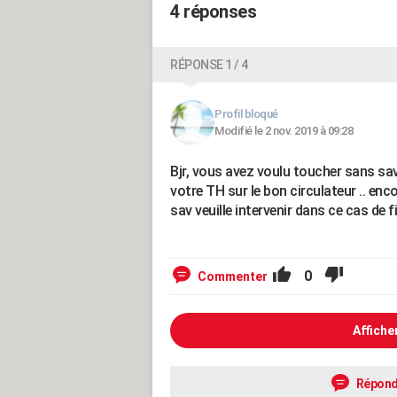
4 réponses
RÉPONSE 1 / 4
Profil bloqué
Modifié le 2 nov. 2019 à 09:28
Bjr, vous avez voulu toucher sans sav
votre TH sur le bon circulateur .. enco
sav veuille intervenir dans ce cas de f
0
Commenter
Affiche
Répond