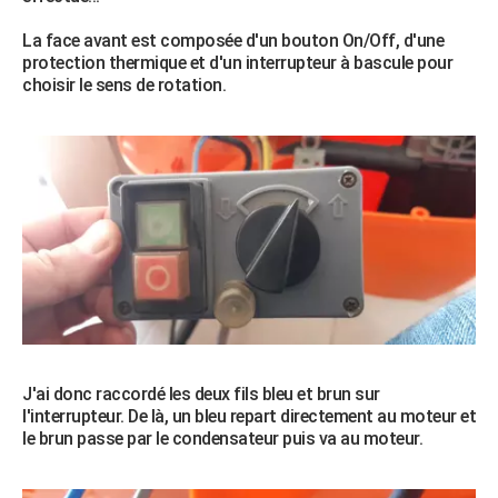
City break
Voyage de noces
Climat
Destinations
Voyage nature
Forum
+
PHOTO
La face avant est composée d'un bouton On/Off, d'une
protection thermique et d'un interrupteur à bascule pour
GUIDES D'ACHAT
choisir le sens de rotation.
BONS PLANS
CARTE DE VOEUX
Carte Bonne année
Carte Pâques
Carte de Noël
Carte Saint-Valentin
Carte d'anniversaire
DICTIONNAIRE
Biographies
Expressions
Dictionnaire
Citations
Proverbes
PROGRAMME TV
COPAINS D'AVANT
Se connecter
Collèges
Universités
Service militaire
S'inscrire
Lycées
Primaires
Entreprises
Avis de recherche
AVIS DE DÉCÈS
FORUM
J'ai donc raccordé les deux fils bleu et brun sur
l'interrupteur. De là, un bleu repart directement au moteur et
Lifestyle
Sport
Television
Cinema
Bricolage
Culture
Auto
Voyage
le brun passe par le condensateur puis va au moteur.