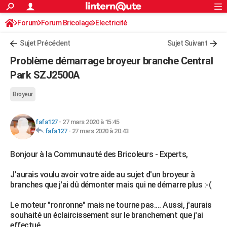
ACTUALITÉS
Forum
Forum Bricolage
Connexion
Electricité
S'inscrire
Rechercher
Société
Education
Villes
Politique
Faits Divers
Monde
+
SPORT
Sujet Précédent
Sujet Suivant
Football
Cyclisme
Forum
Coupe du monde 2026
Tennis
Rugby
CULTURE
Problème démarrage broyeur branche Central
TNT
Cinéma
Musique
Programme TV
Streaming
Sorties cinéma
+
Park SZJ2500A
FINANCE
Impôts
Immobilier
Banque
Crédit
Retraite
Epargne
Risques naturels par ville
Assurance
AUTO
Broyeur
Réserver un essai
Berlines
Forum auto
Essais
Citadines
SUV
+
HIGH-TECH
fafa127
-
27 mars 2020 à 15:45
fafa127
-
27 mars 2020 à 20:43
Meilleur smartphone
Ordinateurs
Guide high-tech
Mobiles
Internet
Jeux vidéo
+
BRICOLAGE
Bonjour à la Communauté des Bricoleurs - Experts,
Aménagement intérieur
Cuisine
Jardinage
+
Forum
Extérieur
Salle de bains
Rangement
WEEK-END
J'aurais voulu avoir votre aide au sujet d'un broyeur à
Escapades
Expositions
Week-end nature
Guides de France
Patrimoine
Musées
+
LIFESTYLE
branches que j'ai dû démonter mais qui ne démarre plus :-(
Bien-être
Mode
+
Art de vivre
Loisirs
Modes de vie
SANTE
Le moteur "ronronne" mais ne tourne pas.... Aussi, j'aurais
souhaité un éclaircissement sur le branchement que j'ai
Guide de la santé
Médicaments
+
Alimentation
Maladies
Sommeil
VOYAGE
effectué...