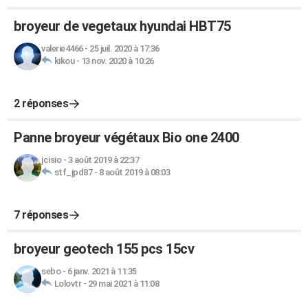
broyeur de vegetaux hyundai HBT75
valerie4466
-
25 juil. 2020 à 17:36
kikou
-
13 nov. 2020 à 10:26
2 réponses
Panne broyeur végétaux Bio one 2400
jcisio
-
3 août 2019 à 22:37
stf_jpd87
-
8 août 2019 à 08:03
7 réponses
broyeur geotech 155 pcs 15cv
sebo
-
6 janv. 2021 à 11:35
Lolovtr
-
29 mai 2021 à 11:08