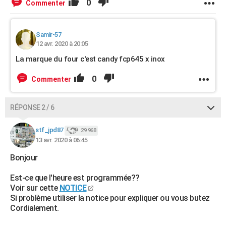
0
Commenter
Samir-57
12 avr. 2020 à 20:05
La marque du four c'est candy fcp645 x inox
0
Commenter
RÉPONSE 2 / 6
stf_jpd87
29 968
13 avr. 2020 à 06:45
Bonjour
Est-ce que l'heure est programmée??
Voir sur cette
NOTICE
Si problème utiliser la notice pour expliquer ou vous butez
Cordialement.