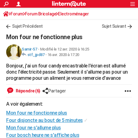
ACTUALITÉS
Forum
Forum Bricolage
Connexion
Electroménager
S'inscrire
Rechercher
Société
Education
Villes
Politique
Faits Divers
Monde
+
SPORT
Sujet Précédent
Sujet Suivant
Football
Cyclisme
Forum
Coupe du monde 2026
Tennis
Rugby
CULTURE
Mon four ne fonctionne plus
TNT
Cinéma
Musique
Programme TV
Streaming
Sorties cinéma
+
FINANCE
Samir-57
-
Modifié le 12 avr. 2020 à 16:25
stf_jpd87
-
16 avr. 2020 à 17:20
Impôts
Immobilier
Banque
Crédit
Retraite
Epargne
Risques naturels par ville
Assurance
AUTO
Bonjour, j'ai un four candy encastrable l'écran est allumé
Réserver un essai
Berlines
Forum auto
Essais
Citadines
SUV
+
HIGH-TECH
donc l'électricité passe. Seulement il s'allume pas pour un
programme pour un aliment je vous remercie d'avance
Meilleur smartphone
Ordinateurs
Guide high-tech
Mobiles
Internet
Jeux vidéo
+
BRICOLAGE
Répondre (6)
Partager
Aménagement intérieur
Cuisine
Jardinage
+
Forum
Extérieur
Salle de bains
Rangement
WEEK-END
A voir également:
Escapades
Expositions
Week-end nature
Guides de France
Patrimoine
Musées
+
LIFESTYLE
Mon four ne fonctionne plus
Bien-être
Mode
+
Art de vivre
Loisirs
Modes de vie
Four disjoncte au bout de 5 minutes
✓
SANTE
Mon four ne s'allume plus
Guide de la santé
Médicaments
+
Alimentation
Maladies
Sommeil
VOYAGE
Four bosch heure ne s'affiche plus