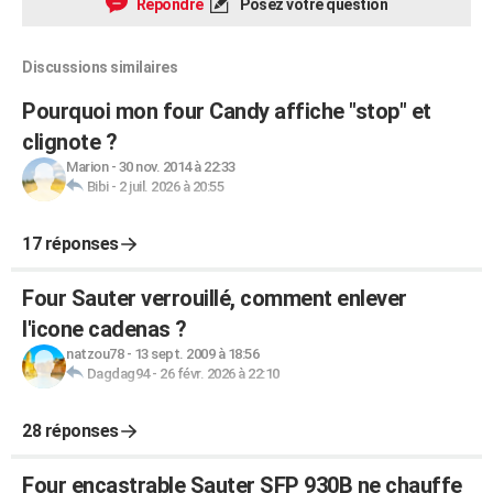
Répondre
Posez votre question
Discussions similaires
Pourquoi mon four Candy affiche "stop" et
clignote ?
Marion
-
30 nov. 2014 à 22:33
Bibi
-
2 juil. 2026 à 20:55
17 réponses
Four Sauter verrouillé, comment enlever
l'icone cadenas ?
natzou78
-
13 sept. 2009 à 18:56
Dagdag94
-
26 févr. 2026 à 22:10
28 réponses
Four encastrable Sauter SFP 930B ne chauffe