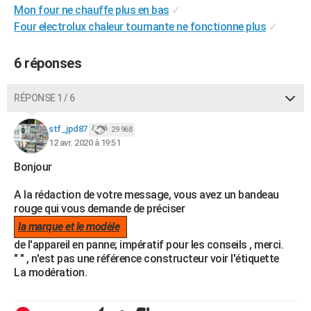
Mon four ne chauffe plus en bas
✓
City break
Voyage de noces
Climat
Destinations
Voyage nature
Forum
+
PHOTO
Four electrolux chaleur tournante ne fonctionne plus
✓
GUIDES D'ACHAT
6 réponses
BONS PLANS
RÉPONSE 1 / 6
CARTE DE VOEUX
Carte Bonne année
Carte Pâques
Carte de Noël
Carte Saint-Valentin
Carte d'anniversaire
DICTIONNAIRE
stf_jpd87
29 968
12 avr. 2020 à 19:51
Biographies
Expressions
Dictionnaire
Citations
Proverbes
PROGRAMME TV
Bonjour
COPAINS D'AVANT
A la rédaction de votre message, vous avez un bandeau
rouge qui vous demande de préciser
Se connecter
Collèges
Universités
Service militaire
S'inscrire
Lycées
Primaires
Entreprises
Avis de recherche
AVIS DE DÉCÈS
la marque et le modèle
FORUM
de l'appareil en panne; impératif pour les conseils , merci.
" " , n'est pas une référence constructeur voir l'étiquette
Lifestyle
Sport
Television
Cinema
Bricolage
Culture
Auto
Voyage
La modération.