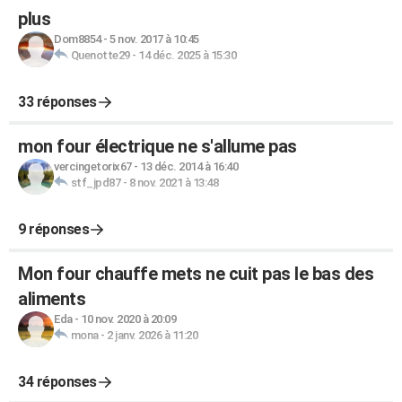
plus
Dom8854
-
5 nov. 2017 à 10:45
Quenotte29
-
14 déc. 2025 à 15:30
33 réponses
mon four électrique ne s'allume pas
vercingetorix67
-
13 déc. 2014 à 16:40
stf_jpd87
-
8 nov. 2021 à 13:48
9 réponses
Mon four chauffe mets ne cuit pas le bas des
aliments
Eda
-
10 nov. 2020 à 20:09
mona
-
2 janv. 2026 à 11:20
34 réponses