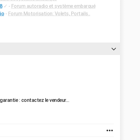
8
✓
-
Forum autoradio et système embarqué
io
-
Forum Motorisation: Volets, Portails..
 garantie : contactez le vendeur...