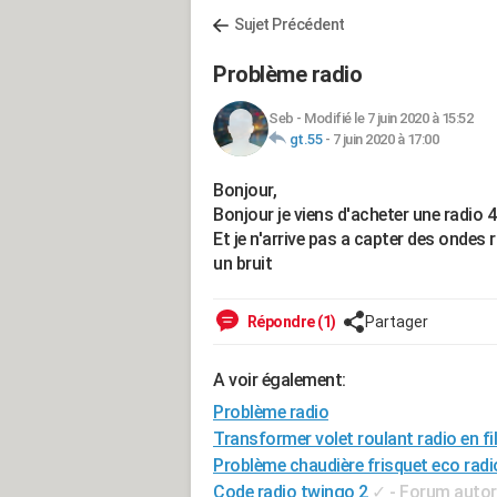
Sujet Précédent
Problème radio
Seb
-
Modifié le 7 juin 2020 à 15:52
gt.55
-
7 juin 2020 à 17:00
Bonjour,
Bonjour je viens d'acheter une radio 4
Et je n'arrive pas a capter des ondes 
un bruit
Répondre (1)
Partager
A voir également:
Problème radio
Transformer volet roulant radio en fil
Problème chaudière frisquet eco rad
Code radio twingo 2
✓
-
Forum autor