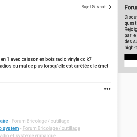
Foru
Sujet Suivant
Discu
quest
Rejoi
par l
des su
high-
 en 1 avec caisson en bois radio vinyle cd k7
radios ou mal de plus lorsqu'elle est arrêtée elle émet
aire
-
Forum Bricolage / outillage
io system
-
Forum Bricolage / outillage
adio et système embarqué