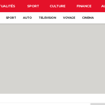
TUALITÉS
SPORT
CULTURE
FINANCE
A
SPORT
AUTO
TELEVISION
VOYAGE
CINEMA