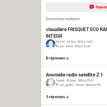
Répond
Discussions similaires
chaudière FRISQUET ECO R
INTEGR
MLP91
-
26 févr. 2015 à 14:31
jvd
-
6 févr. 2022 à 19:25
8 réponses
Anomalie radio satellite Z 1
Tanais
-
29 sept. 2024 à 20:47
stf_jpd87
-
29 nov. 2024 à 07:55
3 réponses