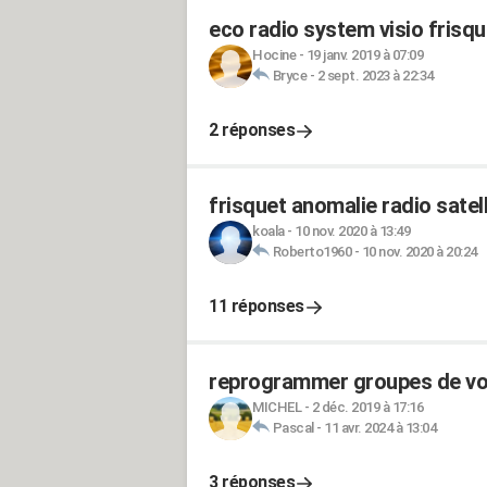
eco radio system visio frisq
Hocine
-
19 janv. 2019 à 07:09
Bryce
-
2 sept. 2023 à 22:34
2 réponses
frisquet anomalie radio satell
koala
-
10 nov. 2020 à 13:49
Roberto1960
-
10 nov. 2020 à 20:24
11 réponses
reprogrammer groupes de vol
MICHEL
-
2 déc. 2019 à 17:16
Pascal
-
11 avr. 2024 à 13:04
3 réponses