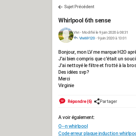
Sujet Précédent
Whirlpool 6th sense
Vivi
-
Modifié le 9 juin 2020 à 08:31
Vivi69120
-
9 juin 2020 à 13:01
Bonjour, mon LV me marque H2O aprè
J'ai bien compris que c'était un soucis 
J'ai nettoyé le filtre et frotté à la bro
Des idées svp?
Merci
Virginie
Répondre (6)
Partager
A voir également:
O--n whirlpool
Code erreur plaque induction whirlpo