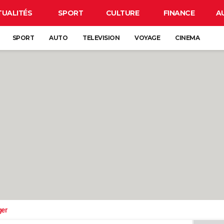
TUALITÉS
SPORT
CULTURE
FINANCE
A
SPORT
AUTO
TELEVISION
VOYAGE
CINEMA
ger