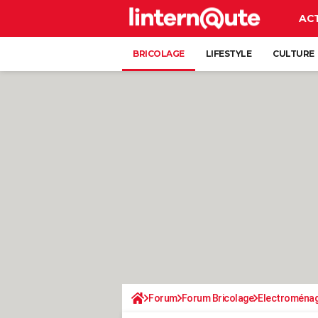
AC
BRICOLAGE
LIFESTYLE
CULTURE
Forum
Forum Bricolage
Electroména