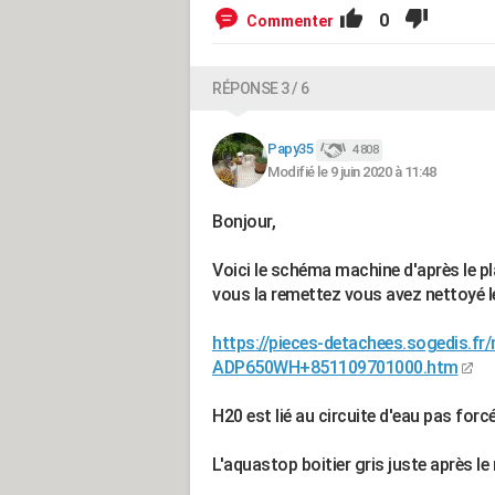
0
Commenter
RÉPONSE 3 / 6
Papy35
4 808
Modifié le 9 juin 2020 à 11:48
Bonjour,
Voici le schéma machine d'après le pl
vous la remettez vous avez nettoyé le
https://pieces-detachees.sogedis.f
ADP650WH+851109701000.htm
H20 est lié au circuite d'eau pas for
L'aquastop boitier gris juste après le