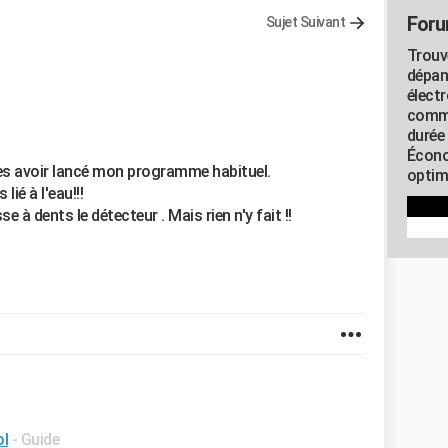
Foru
Sujet Suivant
Trouv
dépan
élect
commu
durée
Écono
s avoir lancé mon programme habituel.
optimi
lié à l'eau!!!
sse à dents le détecteur . Mais rien n'y fait !!
ol
- Guide