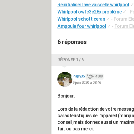
Réinitialiser lave vaisselle whirlpool
✓
Whirlpool owfc3c26x problème
✓
-
F
Whirlpool schott ceran
✓
-
Forum El
Ampoule four whirlpool
✓
-
Forum El
6 réponses
RÉPONSE 1 / 6
Papy35
4 808
9 juin 2020 à 08:46
Bonjour,
Lors de la rédaction de votre messa
caractéristiques de l'appareil (marqu
conseil,mais donnez aussi un maximu
fait ou pas merci.