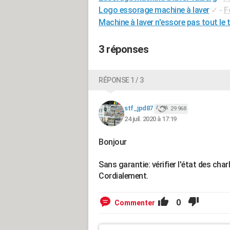
Logo essorage machine à laver
✓
-
F
Machine à laver n'essore pas tout le
3 réponses
RÉPONSE 1 / 3
stf_jpd87
29 968
24 juil. 2020 à 17:19
Bonjour
Sans garantie: vérifier l'état des ch
Cordialement.
0
Commenter