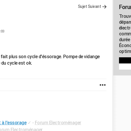
Foru
Sujet Suivant
Trouv
dépan
élect
:03
commu
durée
Écono
optimi
 fait plus son cycle d'éssorage. Pompe de vidange
e du cycle est ok.
t à l'essorage
✓
-
Forum Electroménager
orum Electroménager