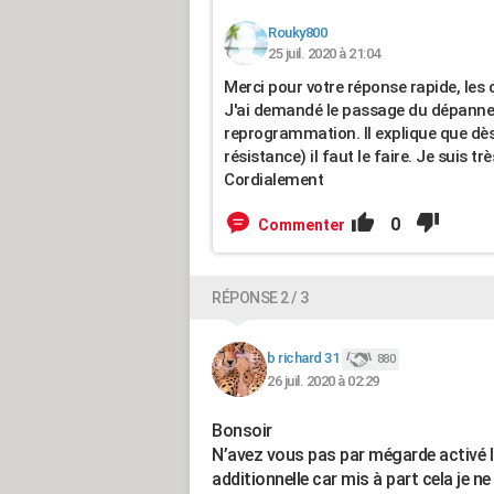
Rouky800
25 juil. 2020 à 21:04
Merci pour votre réponse rapide, les
J'ai demandé le passage du dépanneur
reprogrammation. Il explique que dès 
résistance) il faut le faire. Je suis t
Cordialement
0
Commenter
RÉPONSE 2 / 3
b richard 31
880
26 juil. 2020 à 02:29
Bonsoir
N’avez vous pas par mégarde activé 
additionnelle car mis à part cela je n