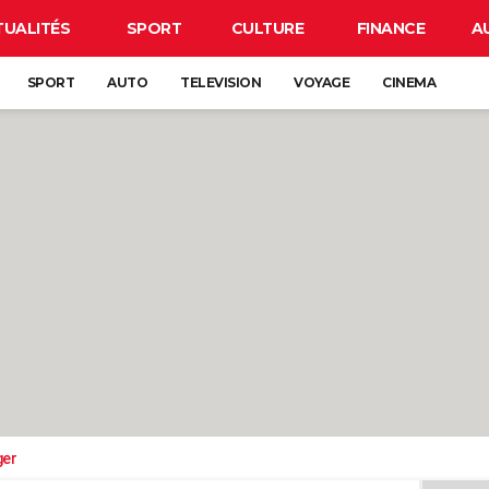
TUALITÉS
SPORT
CULTURE
FINANCE
A
SPORT
AUTO
TELEVISION
VOYAGE
CINEMA
ger