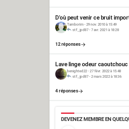
D'où peut venir ce bruit impo
Tamborim
-
29 nov. 2010 à 15:49
stf_jpd87
-
7 avr. 2021 à 18:28
12 réponses
Lave linge odeur caoutchouc 
benighted22
-
27 févr. 2022 à 15:48
stf_jpd87
-
2 mars 2022 à 18:36
4 réponses
DEVENEZ MEMBRE EN QUELQ