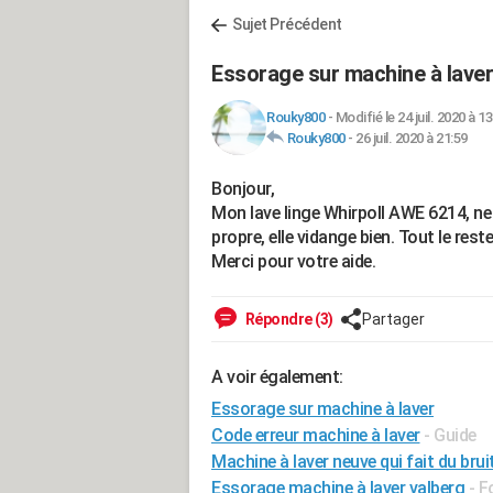
Sujet Précédent
Essorage sur machine à laver
Rouky800
-
Modifié le 24 juil. 2020 à 13
Rouky800
-
26 juil. 2020 à 21:59
Bonjour,
Mon lave linge Whirpoll AWE 6214, ne
propre, elle vidange bien. Tout le rest
Merci pour votre aide.
Répondre (3)
Partager
A voir également:
Essorage sur machine à laver
Code erreur machine à laver
- Guide
Machine à laver neuve qui fait du brui
Essorage machine à laver valberg
-
F