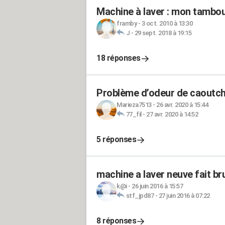
Machine à laver : mon tambou
framby
-
3 oct. 2010 à 13:30
J
-
29 sept. 2018 à 19:15
18 réponses
Problème d’odeur de caoutcho
Marieza7513
-
26 avr. 2020 à 15:44
77_fil
-
27 avr. 2020 à 14:52
5 réponses
machine a laver neuve fait bru
k@i
-
26 juin 2016 à 15:57
stf_jpd87
-
27 juin 2016 à 07:22
8 réponses