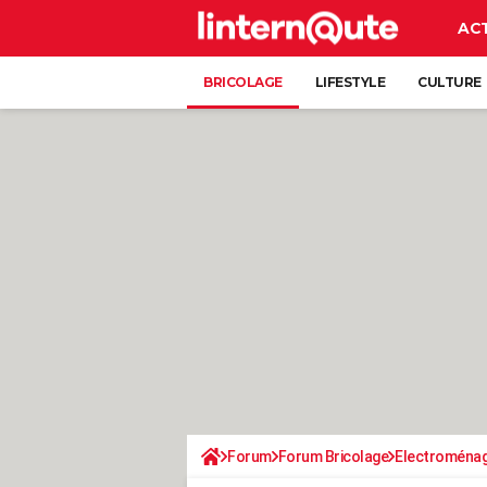
AC
BRICOLAGE
LIFESTYLE
CULTURE
Forum
Forum Bricolage
Electroména