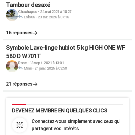
Tambour desaxé
Chachapso
-
24 mai 2021 à 10:27
Lolo86
-
23 avr. 2026 à 07:16
16 réponses
Symbole Lave-linge hublot 5 kg HIGH ONE WF
580 D W701T
Rose
-
13 sept. 2021 à 13:01
Mimi
-
21 janv. 2026 à 03:50
21 réponses
DEVENEZ MEMBRE EN QUELQUES CLICS
Connectez-vous simplement avec ceux qui
partagent vos intérêts