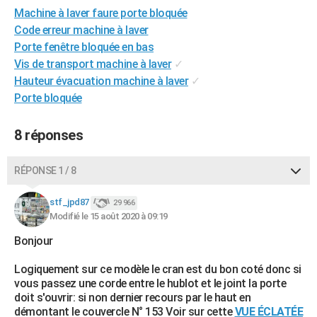
Machine à laver faure porte bloquée
City break
Voyage de noces
Climat
Destinations
Voyage nature
Forum
+
PHOTO
Code erreur machine à laver
GUIDES D'ACHAT
Porte fenêtre bloquée en bas
Vis de transport machine à laver
✓
BONS PLANS
Hauteur évacuation machine à laver
✓
Porte bloquée
CARTE DE VOEUX
Carte Bonne année
Carte Pâques
Carte de Noël
Carte Saint-Valentin
Carte d'anniversaire
DICTIONNAIRE
8 réponses
Biographies
Expressions
Dictionnaire
Citations
Proverbes
PROGRAMME TV
RÉPONSE 1 / 8
COPAINS D'AVANT
stf_jpd87
29 966
Se connecter
Collèges
Universités
Service militaire
S'inscrire
Lycées
Primaires
Entreprises
Avis de recherche
Modifié le 15 août 2020 à 09:19
AVIS DE DÉCÈS
Bonjour
FORUM
Logiquement sur ce modèle le cran est du bon coté donc si
Lifestyle
Sport
Television
Cinema
Bricolage
Culture
Auto
Voyage
vous passez une corde entre le hublot et le joint la porte
doit s'ouvrir: si non dernier recours par le haut en
démontant le couvercle N° 153 Voir sur cette
VUE ÉCLATÉE