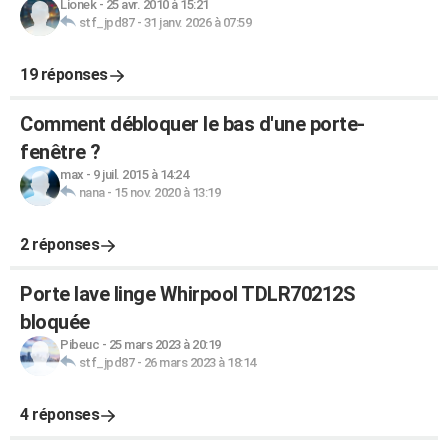
Lionek
-
25 avr. 2010 à 15:21
stf_jpd87
-
31 janv. 2026 à 07:59
19 réponses
Comment débloquer le bas d'une porte-
fenêtre ?
max
-
9 juil. 2015 à 14:24
nana
-
15 nov. 2020 à 13:19
2 réponses
Porte lave linge Whirpool TDLR70212S
bloquée
Pibeuc
-
25 mars 2023 à 20:19
stf_jpd87
-
26 mars 2023 à 18:14
4 réponses