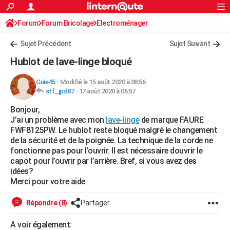
ACTUALITÉS
Forum
Forum Bricolage
Connexion
Electroménager
S'inscrire
Rechercher
Société
Education
Villes
Politique
Faits Divers
Monde
+
SPORT
Sujet Précédent
Sujet Suivant
Football
Cyclisme
Forum
Coupe du monde 2026
Tennis
Rugby
CULTURE
Hublot de lave-linge bloqué
TNT
Cinéma
Musique
Programme TV
Streaming
Sorties cinéma
+
FINANCE
Guie45
-
Modifié le 15 août 2020 à 08:56
stf_jpd87
-
17 août 2020 à 06:57
Impôts
Immobilier
Banque
Crédit
Retraite
Epargne
Risques naturels par ville
Assurance
AUTO
Bonjour,
Réserver un essai
Berlines
Forum auto
Essais
Citadines
SUV
+
HIGH-TECH
J’ai un problème avec mon
lave-linge
de marque FAURE
FWF8125PW. Le hublot reste bloqué malgré le changement
Meilleur smartphone
Ordinateurs
Guide high-tech
Mobiles
Internet
Jeux vidéo
+
BRICOLAGE
de la sécurité et de la poignée. La technique de la corde ne
fonctionne pas pour l’ouvrir. Il est nécessaire douvrir le
Aménagement intérieur
Cuisine
Jardinage
+
Forum
Extérieur
Salle de bains
Rangement
WEEK-END
capot pour l’ouvrir par l’arrière. Bref, si vous avez des
idées?
Escapades
Expositions
Week-end nature
Guides de France
Patrimoine
Musées
+
LIFESTYLE
Merci pour votre aide
Bien-être
Mode
+
Art de vivre
Loisirs
Modes de vie
SANTE
Répondre (8)
Partager
Guide de la santé
Médicaments
+
Alimentation
Maladies
Sommeil
VOYAGE
A voir également: