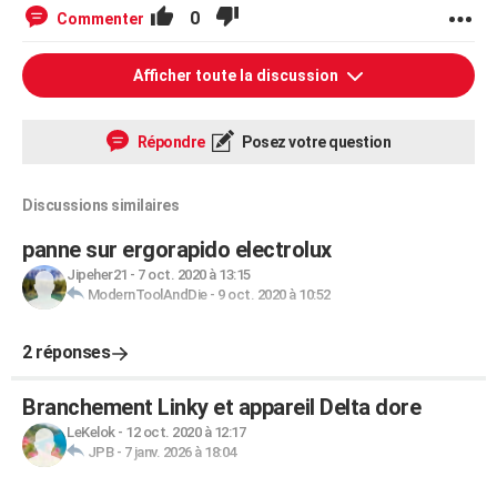
0
Commenter
Afficher toute la discussion
Répondre
Posez votre question
Discussions similaires
panne sur ergorapido electrolux
Jipeher21
-
7 oct. 2020 à 13:15
ModernToolAndDie
-
9 oct. 2020 à 10:52
2 réponses
Branchement Linky et appareil Delta dore
LeKelok
-
12 oct. 2020 à 12:17
JPB
-
7 janv. 2026 à 18:04