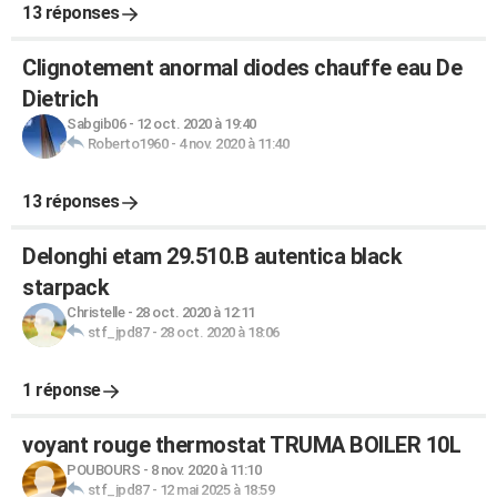
13 réponses
Clignotement anormal diodes chauffe eau De
Dietrich
Sabgib06
-
12 oct. 2020 à 19:40
Roberto1960
-
4 nov. 2020 à 11:40
13 réponses
Delonghi etam 29.510.B autentica black
starpack
Christelle
-
28 oct. 2020 à 12:11
stf_jpd87
-
28 oct. 2020 à 18:06
1 réponse
voyant rouge thermostat TRUMA BOILER 10L
POUBOURS
-
8 nov. 2020 à 11:10
stf_jpd87
-
12 mai 2025 à 18:59