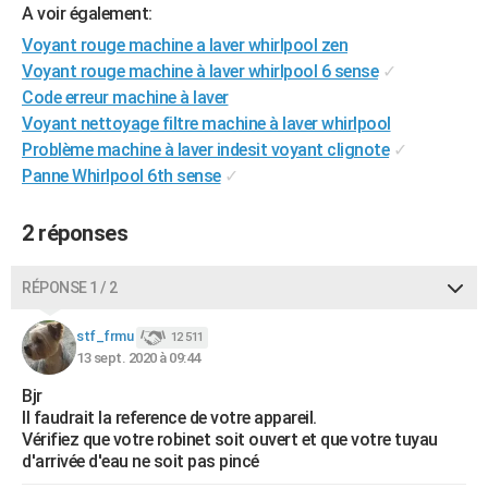
A voir également:
City break
Voyage de noces
Climat
Destinations
Voyage nature
Forum
+
PHOTO
Voyant rouge machine a laver whirlpool zen
Voyant rouge machine à laver whirlpool 6 sense
✓
GUIDES D'ACHAT
Code erreur machine à laver
BONS PLANS
Voyant nettoyage filtre machine à laver whirlpool
Problème machine à laver indesit voyant clignote
✓
CARTE DE VOEUX
Panne Whirlpool 6th sense
✓
Carte Bonne année
Carte Pâques
Carte de Noël
Carte Saint-Valentin
Carte d'anniversaire
DICTIONNAIRE
2 réponses
Biographies
Expressions
Dictionnaire
Citations
Proverbes
PROGRAMME TV
RÉPONSE 1 / 2
COPAINS D'AVANT
Se connecter
Collèges
Universités
Service militaire
S'inscrire
Lycées
Primaires
Entreprises
Avis de recherche
AVIS DE DÉCÈS
stf_frmu
12 511
13 sept. 2020 à 09:44
FORUM
Bjr
Il faudrait la reference de votre appareil.
Lifestyle
Sport
Television
Cinema
Bricolage
Culture
Auto
Voyage
Vérifiez que votre robinet soit ouvert et que votre tuyau
d'arrivée d'eau ne soit pas pincé