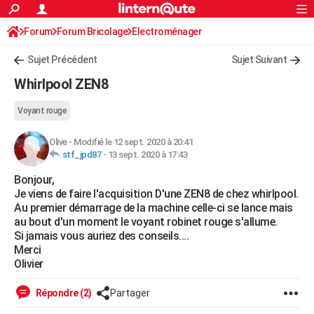
ACTUALITÉS
Forum
Forum Bricolage
Connexion
Electroménager
S'inscrire
Rechercher
Société
Education
Villes
Politique
Faits Divers
Monde
+
SPORT
Sujet Précédent
Sujet Suivant
Football
Cyclisme
Forum
Coupe du monde 2026
Tennis
Rugby
CULTURE
Whirlpool ZEN8
TNT
Cinéma
Musique
Programme TV
Streaming
Sorties cinéma
+
FINANCE
Voyant rouge
Impôts
Immobilier
Banque
Crédit
Retraite
Epargne
Risques naturels par ville
Assurance
AUTO
Olive
-
Modifié le 12 sept. 2020 à 20:41
stf_jpd87
-
13 sept. 2020 à 17:43
Réserver un essai
Berlines
Forum auto
Essais
Citadines
SUV
+
HIGH-TECH
Bonjour,
Meilleur smartphone
Ordinateurs
Guide high-tech
Mobiles
Internet
Jeux vidéo
+
BRICOLAGE
Je viens de faire l'acquisition D'une ZEN8 de chez whirlpool.
Au premier démarrage de la machine celle-ci se lance mais
Aménagement intérieur
Cuisine
Jardinage
+
Forum
Extérieur
Salle de bains
Rangement
WEEK-END
au bout d'un moment le voyant robinet rouge s'allume.
Si jamais vous auriez des conseils....
Escapades
Expositions
Week-end nature
Guides de France
Patrimoine
Musées
+
LIFESTYLE
Merci
Olivier
Bien-être
Mode
+
Art de vivre
Loisirs
Modes de vie
SANTE
Répondre (2)
Partager
Guide de la santé
Médicaments
+
Alimentation
Maladies
Sommeil
VOYAGE