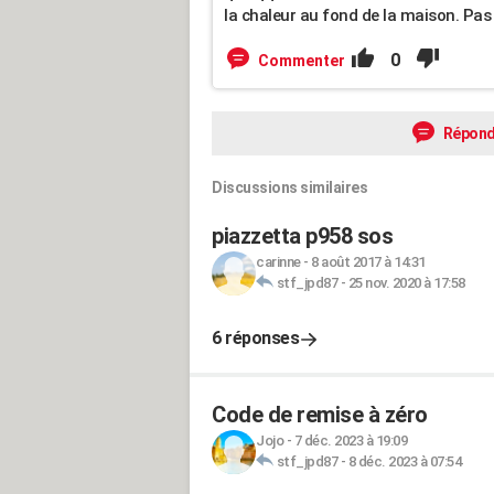
la chaleur au fond de la maison. Pas s
0
Commenter
Répond
Discussions similaires
piazzetta p958 sos
carinne
-
8 août 2017 à 14:31
stf_jpd87
-
25 nov. 2020 à 17:58
6 réponses
Code de remise à zéro
Jojo
-
7 déc. 2023 à 19:09
stf_jpd87
-
8 déc. 2023 à 07:54