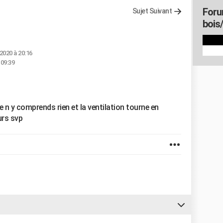
Foru
Sujet Suivant
bois
 2020 à 20:16
 09:39
Je n y comprends rien et la ventilation tourne en
urs svp