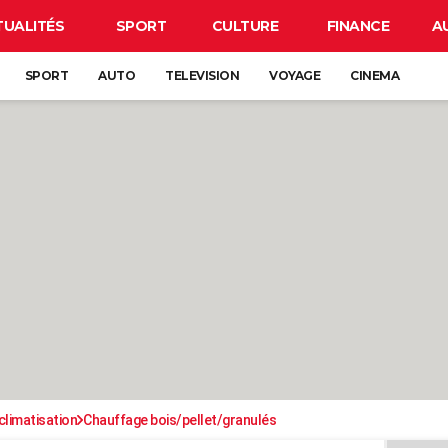
TUALITÉS
SPORT
CULTURE
FINANCE
A
SPORT
AUTO
TELEVISION
VOYAGE
CINEMA
climatisation
Chauffage bois/pellet/granulés