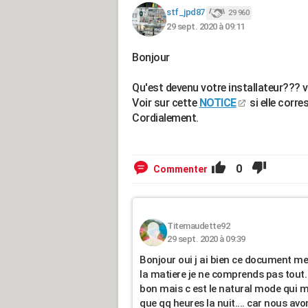
stf_jpd87
29 960
29 sept. 2020 à 09:11
Bonjour
Qu'est devenu votre installateur??? v
Voir sur cette
NOTICE
si elle corr
Cordialement.
0
Commenter
Titemaudette92
29 sept. 2020 à 09:39
Bonjour oui j ai bien ce document me
la matiere je ne comprends pas tout. 
bon mais c est le natural mode qui m
que qq heures la nuit.... car nous a