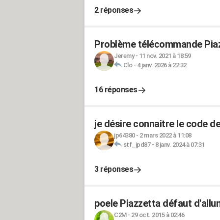
2 réponses
Problème télécommande Pia
Jeremy
-
11 nov. 2021 à 18:59
Clo
-
4 janv. 2026 à 22:32
16 réponses
je désire connaitre le code d
jp64380
-
2 mars 2022 à 11:08
stf_jpd87
-
8 janv. 2024 à 07:31
3 réponses
poele Piazzetta défaut d'all
C2M
-
29 oct. 2015 à 02:46