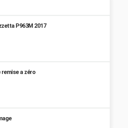
zzetta P963M 2017
e remise a zéro
umage