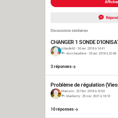
Affiche
Répond
Discussions similaires
CHANGER 1 SONDE D'IONISA
jclaude62
-
30 avr. 2018 à 14:41
docchaudiere
-
30 avr. 2018 à 22:48
3 réponses
Problème de régulation (Vie
MaxLem
-
23 févr. 2018 à 15:50
blueberry
-
25 nov. 2021 à 18:10
10 réponses