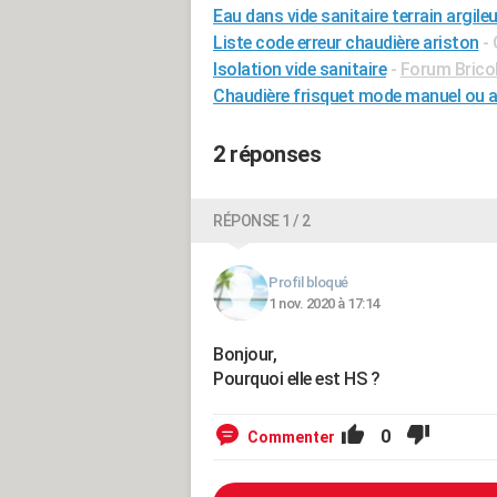
Eau dans vide sanitaire terrain argile
Liste code erreur chaudière ariston
-
Isolation vide sanitaire
-
Forum Bricol
Chaudière frisquet mode manuel ou 
2 réponses
RÉPONSE 1 / 2
Profil bloqué
1 nov. 2020 à 17:14
Bonjour,
Pourquoi elle est HS ?
0
Commenter