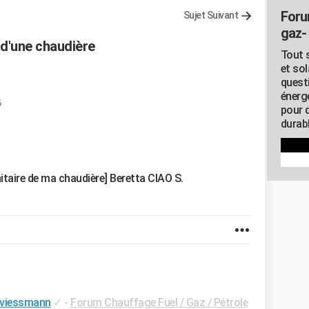
Foru
Sujet Suivant
gaz- 
 d'une chaudière
Tout s
et so
quest
énerg
6
pour 
durab
itaire de ma chaudière] Beretta CIAO S.
e viessmann
✓
-
Forum Chauffage Fuel / Gaz / Pétrole