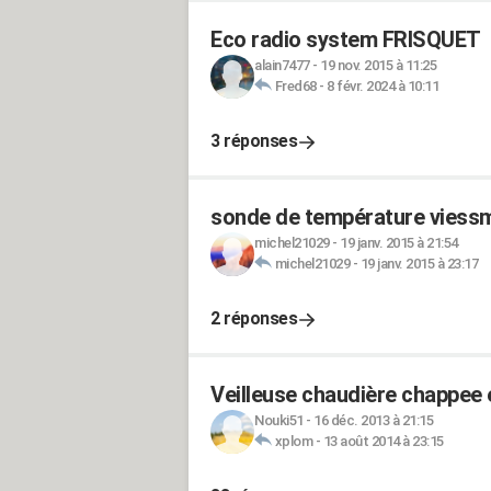
Eco radio system FRISQUET
alain7477
-
19 nov. 2015 à 11:25
Fred68
-
8 févr. 2024 à 10:11
3 réponses
sonde de température viess
michel21029
-
19 janv. 2015 à 21:54
michel21029
-
19 janv. 2015 à 23:17
2 réponses
Veilleuse chaudière chappee 
Nouki51
-
16 déc. 2013 à 21:15
xplom
-
13 août 2014 à 23:15