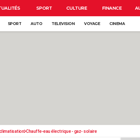
TUALITÉS
SPORT
CULTURE
FINANCE
A
SPORT
AUTO
TELEVISION
VOYAGE
CINEMA
climatisation
Chauffe-eau électrique - gaz- solaire