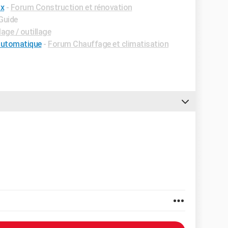
ux
-
Forum Construction et rénovation
 Guide
age / outillage
automatique
-
Forum Chauffage et climatisation