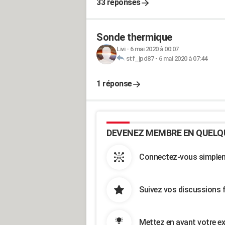
33 réponses
Sonde thermique
Livi
-
6 mai 2020 à 00:07
stf_jpd87
-
6 mai 2020 à 07:44
1 réponse
DEVENEZ MEMBRE EN QUELQ
Connectez-vous simpleme
Suivez vos discussions 
Mettez en avant votre ex