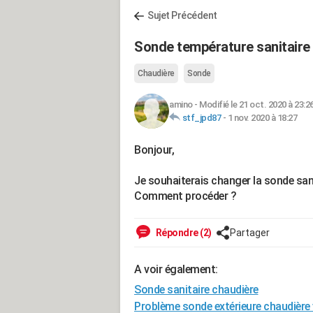
Sujet Précédent
Sonde température sanitaire
Chaudière
Sonde
amino
-
Modifié le 21 oct. 2020 à 23:2
stf_jpd87
-
1 nov. 2020 à 18:27
Bonjour,
Je souhaiterais changer la sonde san
Comment procéder ?
Répondre (2)
Partager
A voir également:
Sonde sanitaire chaudière
Problème sonde extérieure chaudièr