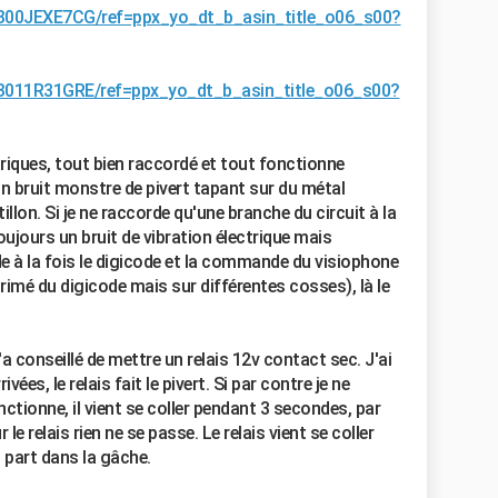
/B00JEXE7CG/ref=ppx_yo_dt_b_asin_title_o06_s00?
/B011R31GRE/ref=ppx_yo_dt_b_asin_title_o06_s00?
triques, tout bien raccordé et tout fonctionne
n bruit monstre de pivert tapant sur du métal
tillon. Si je ne raccorde qu'une branche du circuit à la
toujours un bruit de vibration électrique mais
de à la fois le digicode et la commande du visiophone
mprimé du digicode mais sur différentes cosses), là le
'a conseillé de mettre un relais 12v contact sec. J'ai
vées, le relais fait le pivert. Si par contre je ne
onctionne, il vient se coller pendant 3 secondes, par
e relais rien ne se passe. Le relais vient se coller
ui part dans la gâche.