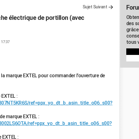
Foru
Sujet Suivant
e électrique de portillon (avec
Obten
des s
grâce
conse
tous v
 17:37
 de la marque EXTEL pour commander l'ouverture de
 EXTEL :
/B07NT5KR6S/ref=ppx_yo_dt_b_asin_title_o06_s00?
 de marque EXTEL :
/B002LS6OTA/ref=ppx_yo_dt_b_asin_title_o06_s00?
e EXTEL :