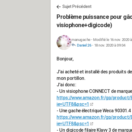
Sujet Précédent
Problème puissance pour gâch
visiophone+digicode)
manugache
-
Modifié le 16 nov. 2020 à
Daniel 26
-
18 nov. 2020 à 09:04
Bonjour,
J'ai acheté et installé des produits
mon portillon.
J'ai donc:
- Un visiophone CONNECT de marque
https://www.amazon.fr/gp/product
ie=UTF8&psc=1
- Une gache électrique Weca 90301.4
https://www.amazon.fr/gp/product
ie=UTF8&psc=1
- Un digicode filaire Klavy 3 de marqu