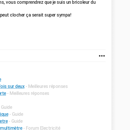
ns, vous comprendrez que je suis un bricoleur du
i peut clocher ça serait super sympa!
e
ois sur deux
- Meilleures réponses
rte
- Meilleures réponses
- Guide
ique
- Guide
etre
- Guide
 multimètre
-
Forum Electricité