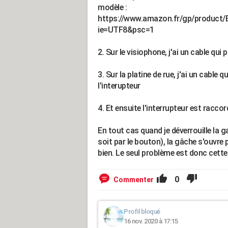
modèle :
https://www.amazon.fr/gp/product
ie=UTF8&psc=1
2. Sur le visiophone, j'ai un cable qui p
3. Sur la platine de rue, j'ai un cable 
l'interupteur
4. Et ensuite l'interrupteur est racco
En tout cas quand je déverrouille la g
soit par le bouton), la gâche s'ouvre 
bien. Le seul problème est donc cett
0
Commenter
Profil bloqué
16 nov. 2020 à 17:15