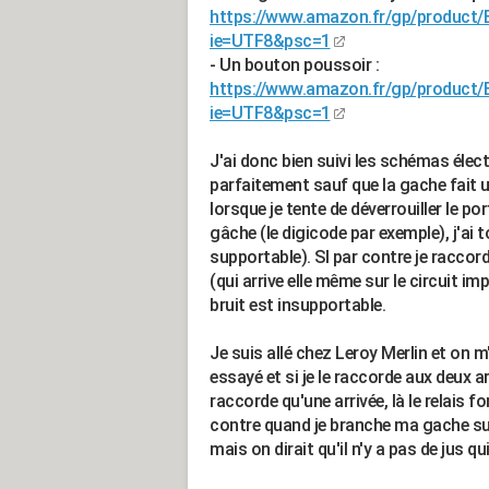
https://www.amazon.fr/gp/product
ie=UTF8&psc=1
- Un bouton poussoir :
https://www.amazon.fr/gp/product
ie=UTF8&psc=1
J'ai donc bien suivi les schémas élec
parfaitement sauf que la gache fait u
lorsque je tente de déverrouiller le por
gâche (le digicode par exemple), j'ai 
supportable). SI par contre je raccor
(qui arrive elle même sur le circuit i
bruit est insupportable.
Je suis allé chez Leroy Merlin et on m
essayé et si je le raccorde aux deux arri
raccorde qu'une arrivée, là le relais f
contre quand je branche ma gache sur l
mais on dirait qu'il n'y a pas de jus q