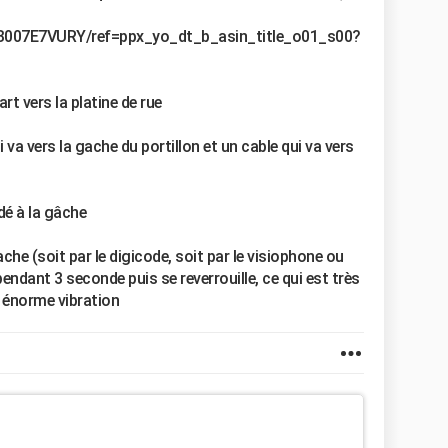
/B007E7VURY/ref=ppx_yo_dt_b_asin_title_o01_s00?
art vers la platine de rue
qui va vers la gache du portillon et un cable qui va vers
rdé à la gâche
ache (soit par le digicode, soit par le visiophone ou
pendant 3 seconde puis se reverrouille, ce qui est très
e énorme vibration