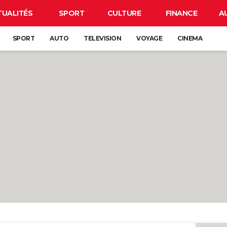
TUALITÉS
SPORT
CULTURE
FINANCE
A
SPORT
AUTO
TELEVISION
VOYAGE
CINEMA