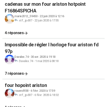
cadenas sur mon four ariston hotpoint
F16864SPICHA
marie2012_59450
-
22 juin 2020 à 12:16
stf_jpd87
-
22 juin 2020 à 17:55
4 réponses
Impossible de régler l horloge four ariston fd
97p
Davalex.74
-
30 avr. 2020 à 19:18
Davalex.74
-
1 mai 2020 à 08:18
7 réponses
four hopoint ariston
rouend938
-
6 févr. 2020 à 17:59
stf_jpd87
-
6 févr. 2020 à 18:32