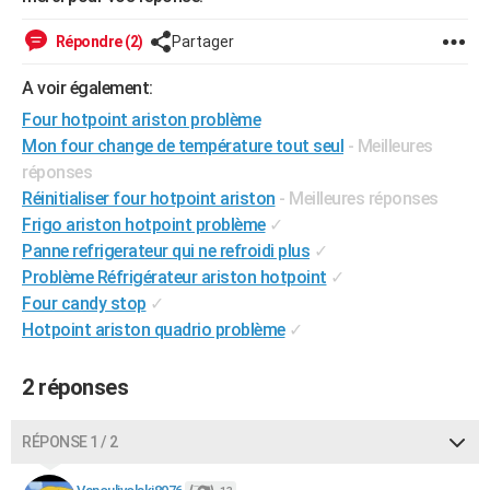
City break
Voyage de noces
Climat
Destinations
Voyage nature
Forum
+
PHOTO
Répondre (2)
Partager
GUIDES D'ACHAT
A voir également:
BONS PLANS
Four hotpoint ariston problème
Mon four change de température tout seul
- Meilleures
CARTE DE VOEUX
réponses
Réinitialiser four hotpoint ariston
- Meilleures réponses
Carte Bonne année
Carte Pâques
Carte de Noël
Carte Saint-Valentin
Carte d'anniversaire
DICTIONNAIRE
Frigo ariston hotpoint problème
✓
Biographies
Expressions
Dictionnaire
Citations
Proverbes
PROGRAMME TV
Panne refrigerateur qui ne refroidi plus
✓
Problème Réfrigérateur ariston hotpoint
✓
COPAINS D'AVANT
Four candy stop
✓
Hotpoint ariston quadrio problème
✓
Se connecter
Collèges
Universités
Service militaire
S'inscrire
Lycées
Primaires
Entreprises
Avis de recherche
AVIS DE DÉCÈS
FORUM
2 réponses
Lifestyle
Sport
Television
Cinema
Bricolage
Culture
Auto
Voyage
RÉPONSE 1 / 2