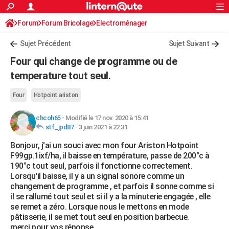
ACTUALITÉS
Forum
Forum Bricolage
Connexion
Electroménager
S'inscrire
Rechercher
Société
Education
Villes
Politique
Faits Divers
Monde
+
SPORT
Sujet Précédent
Sujet Suivant
Football
Cyclisme
Forum
Coupe du monde 2026
Tennis
Rugby
CULTURE
Four qui change de programme ou de
TNT
Cinéma
Musique
Programme TV
Streaming
Sorties cinéma
+
temperature tout seul.
FINANCE
Impôts
Immobilier
Banque
Crédit
Retraite
Epargne
Risques naturels par ville
Assurance
AUTO
Four
Hotpoint ariston
Réserver un essai
Berlines
Forum auto
Essais
Citadines
SUV
+
HIGH-TECH
chcoh65
-
Modifié le 17 nov. 2020 à 15:41
stf_jpd87
-
3 juin 2021 à 22:31
Meilleur smartphone
Ordinateurs
Guide high-tech
Mobiles
Internet
Jeux vidéo
+
BRICOLAGE
Bonjour, j'ai un souci avec mon four Ariston Hotpoint
F99gp.1ixf/ha, il baisse en température, passe de 200°c à
Aménagement intérieur
Cuisine
Jardinage
+
Forum
Extérieur
Salle de bains
Rangement
WEEK-END
190°c tout seul, parfois il fonctionne correctement.
Lorsqu'il baisse, il y a un signal sonore comme un
Escapades
Expositions
Week-end nature
Guides de France
Patrimoine
Musées
+
LIFESTYLE
changement de programme , et parfois il sonne comme si
il se rallumé tout seul et si il y a la minuterie engagée , elle
Bien-être
Mode
+
Art de vivre
Loisirs
Modes de vie
SANTE
se remet a zéro. Lorsque nous le mettons en mode
pâtisserie, il se met tout seul en position barbecue.
Guide de la santé
Médicaments
+
Alimentation
Maladies
Sommeil
VOYAGE
merci pour vos réponse.