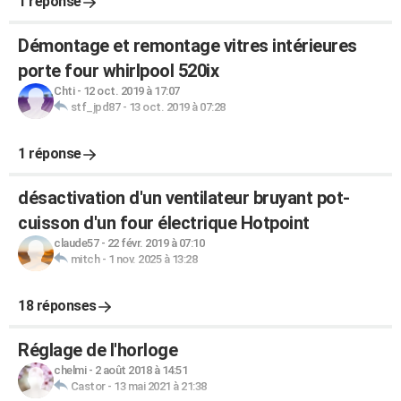
1 réponse
Démontage et remontage vitres intérieures
porte four whirlpool 520ix
Chti
-
12 oct. 2019 à 17:07
stf_jpd87
-
13 oct. 2019 à 07:28
1 réponse
désactivation d'un ventilateur bruyant pot-
cuisson d'un four électrique Hotpoint
claude57
-
22 févr. 2019 à 07:10
mitch
-
1 nov. 2025 à 13:28
18 réponses
Réglage de l'horloge
chelmi
-
2 août 2018 à 14:51
Castor
-
13 mai 2021 à 21:38