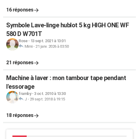
16 réponses
Symbole Lave-linge hublot 5 kg HIGH ONE WF
580 D W701T
Rose
-
13 sept. 2021 à 13:01
Mimi
-
21 janv. 2026 à 03:50
21 réponses
Machine à laver : mon tambour tape pendant
l'essorage
framby
-
3 oct. 2010 à 13:30
J
-
29 sept. 2018 à 19:15
18 réponses