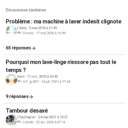
Discussions similaires
Problème : ma machine à laver indesit clignote
l.deny
-
5 mai 2010 à 21:39
Houria
-
17 mai 2026 à 16:09
65 réponses
Pourquoi mon lave-linge n'essore pas tout le
temps ?
kern
-
17 oct. 2010 à 20:43
stf_jpd87
-
14 juil. 2021 à 17:44
9 réponses
Tambour desaxé
Chachapso
-
24 mai 2021 à 10:27
Lolo86
-
23 avr. 2026 à 07:16