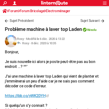
ACTUALITÉS
Forum
Forum Bricolage
Connexion
Electroménager
S'inscrire
Rechercher
Société
Education
Villes
Politique
Faits Divers
Monde
+
SPORT
Sujet Précédent
Sujet Suivant
Football
Cyclisme
Forum
Coupe du monde 2026
Tennis
Rugby
CULTURE
Problème machine à laver top Laden
Résolu
TNT
Cinéma
Musique
Programme TV
Streaming
Sorties cinéma
+
FINANCE
Rosy
-
Modifié le 6 déc. 2020 à 13:22
Rosy -
8 déc. 2020 à 10:35
Impôts
Immobilier
Banque
Crédit
Retraite
Epargne
Risques naturels par ville
Assurance
AUTO
Bonjour,
Réserver un essai
Berlines
Forum auto
Essais
Citadines
SUV
+
HIGH-TECH
Je suis nouvelle ici alors je poste peut-être pas au bon
Meilleur smartphone
Ordinateurs
Guide high-tech
Mobiles
Internet
Jeux vidéo
+
BRICOLAGE
endroit ...? ^^'
Aménagement intérieur
Cuisine
Jardinage
+
Forum
Extérieur
Salle de bains
Rangement
WEEK-END
J'ai une machine à laver top Laden qui vient de planter et
j'emmènerai un peu d'aide car je ne sais pas comment
Escapades
Expositions
Week-end nature
Guides de France
Patrimoine
Musées
+
LIFESTYLE
décoder ce code d'erreur.
Bien-être
Mode
+
Art de vivre
Loisirs
Modes de vie
SANTE
https://ibb.co/yWK2DYH
Guide de la santé
Médicaments
+
Alimentation
Maladies
Sommeil
VOYAGE
Si quelqu'un s'y connait ?