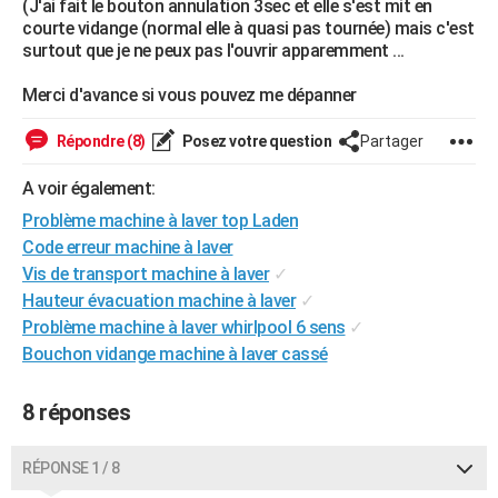
(J'ai fait le bouton annulation 3sec et elle s'est mit en
City break
Voyage de noces
Climat
Destinations
Voyage nature
Forum
+
courte vidange (normal elle à quasi pas tournée) mais c'est
PHOTO
surtout que je ne peux pas l'ouvrir apparemment ...
GUIDES D'ACHAT
Merci d'avance si vous pouvez me dépanner
BONS PLANS
Répondre (8)
Posez votre question
Partager
CARTE DE VOEUX
A voir également:
Carte Bonne année
Carte Pâques
Carte de Noël
Carte Saint-Valentin
Carte d'anniversaire
DICTIONNAIRE
Problème machine à laver top Laden
Code erreur machine à laver
Biographies
Expressions
Dictionnaire
Citations
Proverbes
PROGRAMME TV
Vis de transport machine à laver
✓
COPAINS D'AVANT
Hauteur évacuation machine à laver
✓
Problème machine à laver whirlpool 6 sens
✓
Se connecter
Collèges
Universités
Service militaire
S'inscrire
Lycées
Primaires
Entreprises
Avis de recherche
AVIS DE DÉCÈS
Bouchon vidange machine à laver cassé
FORUM
8 réponses
Lifestyle
Sport
Television
Cinema
Bricolage
Culture
Auto
Voyage
RÉPONSE 1 / 8