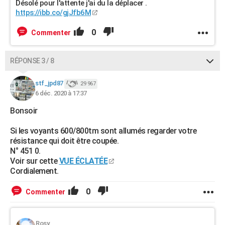
Désolé pour l'attente j'ai du la déplacer .
https://ibb.co/gjJfb6M
0
Commenter
RÉPONSE 3 / 8
stf_jpd87
29 967
6 déc. 2020 à 17:37
Bonsoir
Si les voyants 600/800tm sont allumés regarder votre
résistance qui doit être coupée.
N° 451 0.
Voir sur cette
VUE ÉCLATÉE
Cordialement.
0
Commenter
Rosy