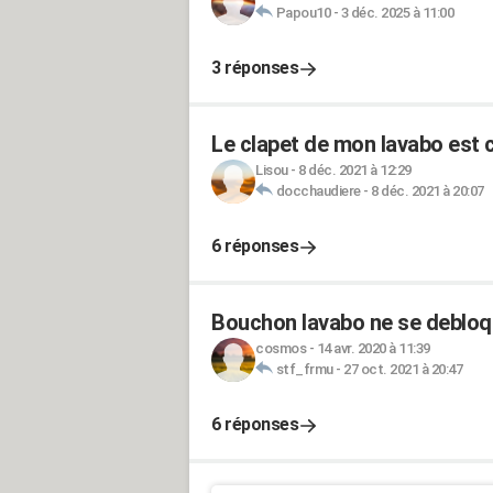
Papou10
-
3 déc. 2025 à 11:00
3 réponses
Le clapet de mon lavabo est 
Lisou
-
8 déc. 2021 à 12:29
docchaudiere
-
8 déc. 2021 à 20:07
6 réponses
Bouchon lavabo ne se debloq
cosmos
-
14 avr. 2020 à 11:39
stf_frmu
-
27 oct. 2021 à 20:47
6 réponses