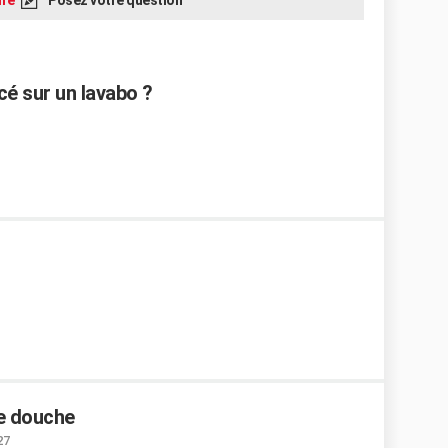
re
Posez votre question
é sur un lavabo ?
e douche
27