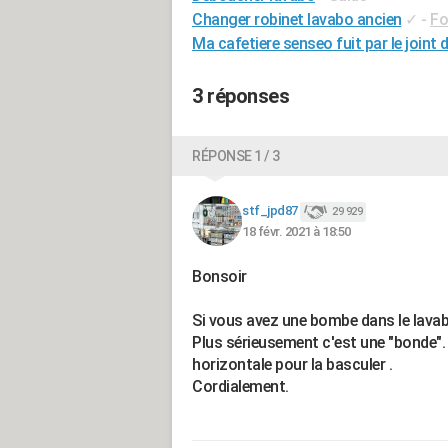
Changer robinet lavabo ancien
✓
-
Fo
Ma cafetiere senseo fuit par le joint 
3 réponses
RÉPONSE 1 / 3
stf_jpd87
29 929
18 févr. 2021 à 18:50
Bonsoir
Si vous avez une bombe dans le lavabo
Plus sérieusement c'est une "bonde".
horizontale pour la basculer .
Cordialement.