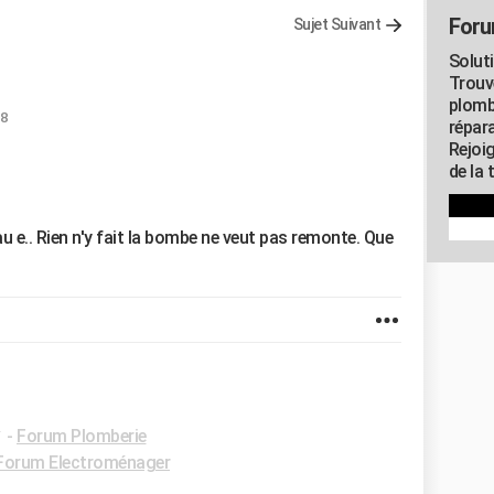
Foru
Sujet Suivant
Solut
Trouv
plomb
18
répar
Rejoi
de la 
u e.. Rien n'y fait la bombe ne veut pas remonte. Que
✓
-
Forum Plomberie
Forum Electroménager