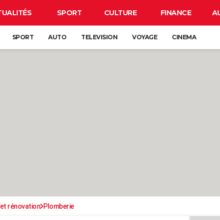
TUALITÉS
SPORT
CULTURE
FINANCE
A
SPORT
AUTO
TELEVISION
VOYAGE
CINEMA
et rénovation
Plomberie