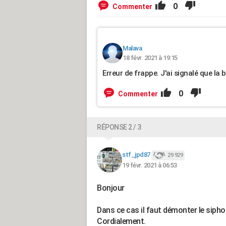
0
Commenter
Malava
18 févr. 2021 à 19:15
Erreur de frappe. J'ai signalé que la 
0
Commenter
RÉPONSE 2 / 3
stf_jpd87
29 929
19 févr. 2021 à 06:53
Bonjour
Dans ce cas il faut démonter le sipho
Cordialement.