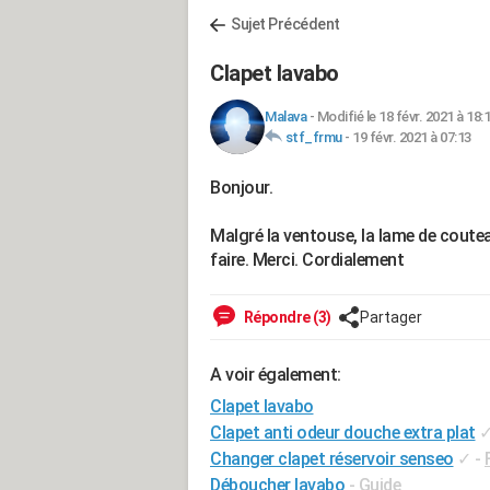
Sujet Précédent
Clapet lavabo
Malava
-
Modifié le 18 févr. 2021 à 18:
stf_frmu
-
19 févr. 2021 à 07:13
Bonjour.
Malgré la ventouse, la lame de coutea
faire. Merci. Cordialement
Répondre (3)
Partager
A voir également:
Clapet lavabo
Clapet anti odeur douche extra plat
Changer clapet réservoir senseo
✓
-
Déboucher lavabo
- Guide