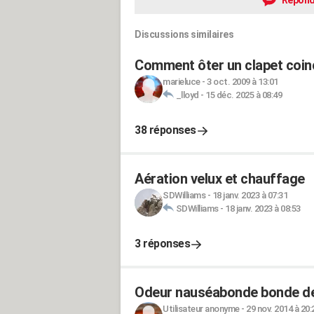
Répond
Discussions similaires
Comment ôter un clapet coinc
marieluce
-
3 oct. 2009 à 13:01
_lloyd
-
15 déc. 2025 à 08:49
38 réponses
Aération velux et chauffage
SDWilliams
-
18 janv. 2023 à 07:31
SDWilliams
-
18 janv. 2023 à 08:53
3 réponses
Odeur nauséabonde bonde d
Utilisateur anonyme
-
29 nov. 2014 à 20: