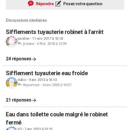
Répondre
Posez votre question
Discussions similaires
Sifflements tuyauterie robinet à l'arrêt
jucidon
-
11 nov. 2017 à 15:18
josiane
-
6 févr. 2018 à 13:39
24 réponses
Sifflement tuyauterie eau froide
dabo
-
9 avr. 2013 à 16:13
Repartout
-
4 nov. 2025 à 10:07
21 réponses
Eau dans toilette coule malgré le robinet
fermé
V2
-
7 avr. 2022 à 23:15