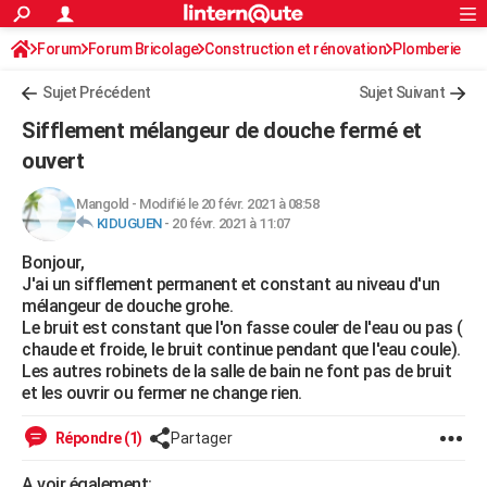
ACTUALITÉS
Forum
Forum Bricolage
Connexion
Construction et rénovation
S'inscrire
Plomberie
Rechercher
Société
Education
Villes
Politique
Faits Divers
Monde
+
SPORT
Sujet Précédent
Sujet Suivant
Football
Cyclisme
Forum
Coupe du monde 2026
Tennis
Rugby
CULTURE
Sifflement mélangeur de douche fermé et
TNT
Cinéma
Musique
Programme TV
Streaming
Sorties cinéma
+
ouvert
FINANCE
Impôts
Immobilier
Banque
Crédit
Retraite
Epargne
Risques naturels par ville
Assurance
AUTO
Mangold
-
Modifié le 20 févr. 2021 à 08:58
KIDUGUEN
-
20 févr. 2021 à 11:07
Réserver un essai
Berlines
Forum auto
Essais
Citadines
SUV
+
HIGH-TECH
Bonjour,
J'ai un sifflement permanent et constant au niveau d'un
Meilleur smartphone
Ordinateurs
Guide high-tech
Mobiles
Internet
Jeux vidéo
+
BRICOLAGE
mélangeur de douche grohe.
Le bruit est constant que l'on fasse couler de l'eau ou pas (
Aménagement intérieur
Cuisine
Jardinage
+
Forum
Extérieur
Salle de bains
Rangement
WEEK-END
chaude et froide, le bruit continue pendant que l'eau coule).
Les autres robinets de la salle de bain ne font pas de bruit
Escapades
Expositions
Week-end nature
Guides de France
Patrimoine
Musées
+
LIFESTYLE
et les ouvrir ou fermer ne change rien.
Bien-être
Mode
+
Art de vivre
Loisirs
Modes de vie
SANTE
Répondre (1)
Partager
Guide de la santé
Médicaments
+
Alimentation
Maladies
Sommeil
VOYAGE
A voir également: