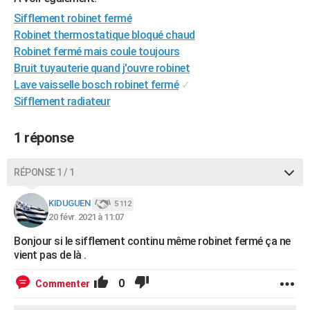
City break
Voyage de noces
Climat
Destinations
Voyage nature
Forum
+
PHOTO
Sifflement robinet fermé
Robinet thermostatique bloqué chaud
GUIDES D'ACHAT
Robinet fermé mais coule toujours
Bruit tuyauterie quand j'ouvre robinet
BONS PLANS
Lave vaisselle bosch robinet fermé
✓
CARTE DE VOEUX
Sifflement radiateur
Carte Bonne année
Carte Pâques
Carte de Noël
Carte Saint-Valentin
Carte d'anniversaire
DICTIONNAIRE
1 réponse
Biographies
Expressions
Dictionnaire
Citations
Proverbes
PROGRAMME TV
RÉPONSE 1 / 1
COPAINS D'AVANT
KIDUGUEN
5 112
Se connecter
Collèges
Universités
Service militaire
S'inscrire
Lycées
Primaires
Entreprises
Avis de recherche
AVIS DE DÉCÈS
20 févr. 2021 à 11:07
Bonjour si le sifflement continu même robinet fermé ça ne
FORUM
vient pas de là .
Lifestyle
Sport
Television
Cinema
Bricolage
Culture
Auto
Voyage
0
Commenter