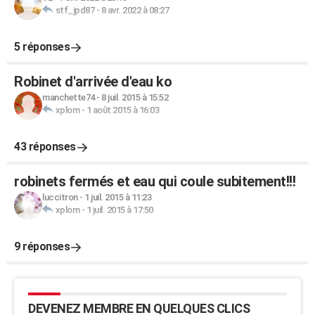
stf_jpd87
-
8 avr. 2022 à 08:27
5 réponses
Robinet d'arrivée d'eau ko
manchette74
-
8 juil. 2015 à 15:52
xplom
-
1 août 2015 à 16:03
43 réponses
robinets fermés et eau qui coule subitement!!!
luccitron
-
1 juil. 2015 à 11:23
xplom
-
1 juil. 2015 à 17:50
9 réponses
DEVENEZ MEMBRE EN QUELQUES CLICS