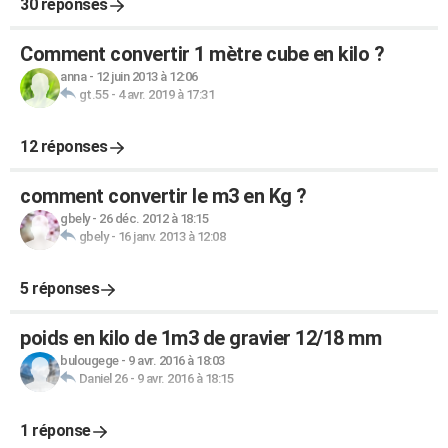
30 réponses
Comment convertir 1 mètre cube en kilo ?
anna
-
12 juin 2013 à 12:06
gt.55
-
4 avr. 2019 à 17:31
12 réponses
comment convertir le m3 en Kg ?
gbely
-
26 déc. 2012 à 18:15
gbely
-
16 janv. 2013 à 12:08
5 réponses
poids en kilo de 1m3 de gravier 12/18 mm
bulougege
-
9 avr. 2016 à 18:03
Daniel 26
-
9 avr. 2016 à 18:15
1 réponse