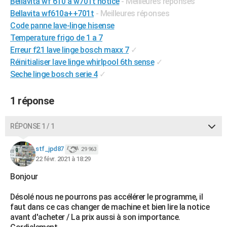
Bellavita wf 610 a w701t notice
- Meilleures réponses
City break
Voyage de noces
Climat
Destinations
Voyage nature
Forum
+
PHOTO
Bellavita wf610a++701t
- Meilleures réponses
Code panne lave-linge hisense
GUIDES D'ACHAT
Temperature frigo de 1 a 7
Erreur f21 lave linge bosch maxx 7
✓
BONS PLANS
Réinitialiser lave linge whirlpool 6th sense
✓
CARTE DE VOEUX
Seche linge bosch serie 4
✓
Carte Bonne année
Carte Pâques
Carte de Noël
Carte Saint-Valentin
Carte d'anniversaire
DICTIONNAIRE
1 réponse
Biographies
Expressions
Dictionnaire
Citations
Proverbes
PROGRAMME TV
RÉPONSE 1 / 1
COPAINS D'AVANT
stf_jpd87
29 963
Se connecter
Collèges
Universités
Service militaire
S'inscrire
Lycées
Primaires
Entreprises
Avis de recherche
AVIS DE DÉCÈS
22 févr. 2021 à 18:29
Bonjour
FORUM
Lifestyle
Sport
Television
Cinema
Bricolage
Culture
Auto
Voyage
Désolé nous ne pourrons pas accélérer le programme, il
faut dans ce cas changer de machine et bien lire la notice
avant d'acheter / La prix aussi à son importance.