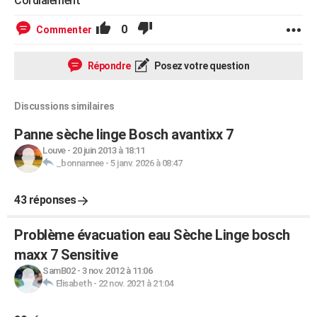
Cordialement
0
Commenter
Répondre
Posez votre question
Discussions similaires
Panne sèche linge Bosch avantixx 7
Louve
-
20 juin 2013 à 18:11
_bonnannee
-
5 janv. 2026 à 08:47
43 réponses
Problème évacuation eau Sèche Linge bosch
maxx 7 Sensitive
SamB02
-
3 nov. 2012 à 11:06
Elisabeth
-
22 nov. 2021 à 21:04