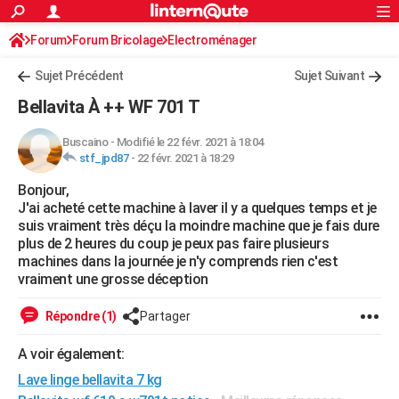
ACTUALITÉS
Forum
Forum Bricolage
Connexion
Electroménager
S'inscrire
Rechercher
Société
Education
Villes
Politique
Faits Divers
Monde
+
SPORT
Sujet Précédent
Sujet Suivant
Football
Cyclisme
Forum
Coupe du monde 2026
Tennis
Rugby
CULTURE
Bellavita À ++ WF 701 T
TNT
Cinéma
Musique
Programme TV
Streaming
Sorties cinéma
+
FINANCE
Buscaino
-
Modifié le 22 févr. 2021 à 18:04
stf_jpd87
-
22 févr. 2021 à 18:29
Impôts
Immobilier
Banque
Crédit
Retraite
Epargne
Risques naturels par ville
Assurance
AUTO
Bonjour,
Réserver un essai
Berlines
Forum auto
Essais
Citadines
SUV
+
HIGH-TECH
J'ai acheté cette machine à laver il y a quelques temps et je
suis vraiment très déçu la moindre machine que je fais dure
Meilleur smartphone
Ordinateurs
Guide high-tech
Mobiles
Internet
Jeux vidéo
+
BRICOLAGE
plus de 2 heures du coup je peux pas faire plusieurs
machines dans la journée je n'y comprends rien c'est
Aménagement intérieur
Cuisine
Jardinage
+
Forum
Extérieur
Salle de bains
Rangement
WEEK-END
vraiment une grosse déception
Escapades
Expositions
Week-end nature
Guides de France
Patrimoine
Musées
+
LIFESTYLE
Répondre (1)
Partager
Bien-être
Mode
+
Art de vivre
Loisirs
Modes de vie
SANTE
A voir également:
Lave linge bellavita 7 kg
Guide de la santé
Médicaments
+
Alimentation
Maladies
Sommeil
VOYAGE