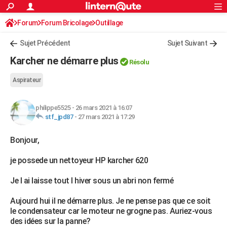
ACTUALITÉS
Forum
Forum Bricolage
Connexion
Outillage
S'inscrire
Rechercher
Société
Education
Villes
Politique
Faits Divers
Monde
+
SPORT
Sujet Précédent
Sujet Suivant
Football
Cyclisme
Forum
Coupe du monde 2026
Tennis
Rugby
CULTURE
Karcher ne démarre plus
Résolu
TNT
Cinéma
Musique
Programme TV
Streaming
Sorties cinéma
+
FINANCE
Aspirateur
Impôts
Immobilier
Banque
Crédit
Retraite
Epargne
Risques naturels par ville
Assurance
AUTO
philippe5525
-
26 mars 2021 à 16:07
Réserver un essai
Berlines
Forum auto
Essais
Citadines
SUV
+
HIGH-TECH
stf_jpd87
-
27 mars 2021 à 17:29
Meilleur smartphone
Ordinateurs
Guide high-tech
Mobiles
Internet
Jeux vidéo
+
BRICOLAGE
Bonjour,
Aménagement intérieur
Cuisine
Jardinage
+
Forum
Extérieur
Salle de bains
Rangement
WEEK-END
je possede un nettoyeur HP karcher 620
Escapades
Expositions
Week-end nature
Guides de France
Patrimoine
Musées
+
LIFESTYLE
Je l ai laisse tout l hiver sous un abri non fermé
Bien-être
Mode
+
Art de vivre
Loisirs
Modes de vie
SANTE
Aujourd hui il ne démarre plus. Je ne pense pas que ce soit
le condensateur car le moteur ne grogne pas. Auriez-vous
Guide de la santé
Médicaments
+
Alimentation
Maladies
Sommeil
VOYAGE
des idées sur la panne?