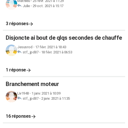
Mathieu
-
25 févr. 2021 à 11:29
Julie
-
29 oct. 2021 à 15:17
3 réponses
Disjoncte ai bout de qlqs secondes de chauffe
Jesusrod
-
17 févr. 2021 à 18:43
stf_jpd87
-
18 févr. 2021 à 06:53
1 réponse
Branchement moteur
Liv1948
-
1 janv. 2021 à 10:09
stf_jpd87
-
2 janv. 2021 à 11:35
16 réponses