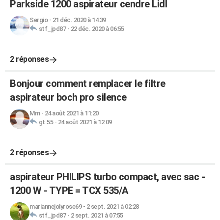
Parkside 1200 aspirateur cendre Lidl
Sergio
-
21 déc. 2020 à 14:39
stf_jpd87
-
22 déc. 2020 à 06:55
2 réponses
Bonjour comment remplacer le filtre
aspirateur boch pro silence
Mm
-
24 août 2021 à 11:20
gt.55
-
24 août 2021 à 12:09
2 réponses
aspirateur PHILIPS turbo compact, avec sac -
1200 W - TYPE = TCX 535/A
mariannejolyrose69
-
2 sept. 2021 à 02:28
stf_jpd87
-
2 sept. 2021 à 07:55