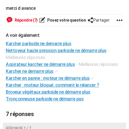
City break
Voyage de noces
Climat
Destinations
Voyage nature
Forum
+
PHOTO
merci d avance
GUIDES D'ACHAT
Répondre (7)
Posez votre question
Partager
BONS PLANS
A voir également:
CARTE DE VOEUX
Karcher parkside ne demarre plus
Nettoyeur haute pression parkside ne démarre plus
-
Carte Bonne année
Carte Pâques
Carte de Noël
Carte Saint-Valentin
Carte d'anniversaire
DICTIONNAIRE
Meilleures réponses
Biographies
Expressions
Dictionnaire
Citations
Proverbes
Aspirateur karcher ne démarre plus
- Meilleures réponses
PROGRAMME TV
Karcher ne demarre plus
✓
COPAINS D'AVANT
Karcher en panne : moteur ne démarre plus
✓
Karcher : moteur bloqué, comment le relancer ?
Se connecter
Collèges
Universités
Service militaire
S'inscrire
Lycées
Primaires
Entreprises
Avis de recherche
AVIS DE DÉCÈS
Broyeur végétaux parkside ne démarre plus
Tronçonneuse parkside ne démarre pas
FORUM
Lifestyle
Sport
Television
Cinema
Bricolage
Culture
Auto
Voyage
7 réponses
RÉPONSE 1 / 7