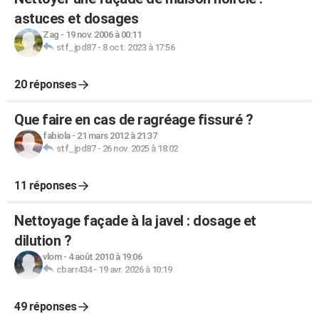
astuces et dosages
Zag
-
19 nov. 2006 à 00:11
stf_jpd87
-
8 oct. 2023 à 17:56
20 réponses
Que faire en cas de ragréage fissuré ?
fabiola
-
21 mars 2012 à 21:37
stf_jpd87
-
26 nov. 2025 à 18:02
11 réponses
Nettoyage façade à la javel : dosage et
dilution ?
vlom
-
4 août 2010 à 19:06
cbarr434
-
19 avr. 2026 à 10:19
49 réponses