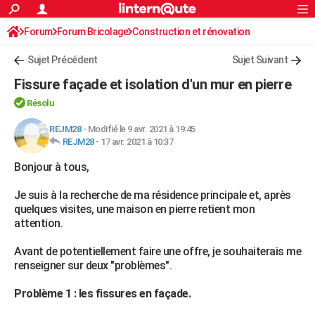
ACTUALITÉS
Forum
Forum Bricolage
Connexion
Construction et rénovation
S'inscrire
Rechercher
Société
Education
Villes
Politique
Faits Divers
Monde
+
SPORT
Sujet Précédent
Sujet Suivant
Football
Cyclisme
Forum
Coupe du monde 2026
Tennis
Rugby
CULTURE
Fissure façade et isolation d'un mur en pierre
TNT
Cinéma
Musique
Programme TV
Streaming
Sorties cinéma
+
FINANCE
Résolu
Impôts
Immobilier
Banque
Crédit
Retraite
Epargne
Risques naturels par ville
Assurance
REJM28
-
Modifié le 9 avr. 2021 à 19:45
AUTO
REJM28
-
17 avr. 2021 à 10:37
Réserver un essai
Berlines
Forum auto
Essais
Citadines
SUV
+
HIGH-TECH
Bonjour à tous,
Meilleur smartphone
Ordinateurs
Guide high-tech
Mobiles
Internet
Jeux vidéo
+
BRICOLAGE
Je suis à la recherche de ma résidence principale et, après
quelques visites, une maison en pierre retient mon
Aménagement intérieur
Cuisine
Jardinage
+
Forum
Extérieur
Salle de bains
Rangement
WEEK-END
attention.
Escapades
Expositions
Week-end nature
Guides de France
Patrimoine
Musées
+
LIFESTYLE
Avant de potentiellement faire une offre, je souhaiterais me
renseigner sur deux "problèmes".
Bien-être
Mode
+
Art de vivre
Loisirs
Modes de vie
SANTE
Problème 1 : les fissures en façade.
Guide de la santé
Médicaments
+
Alimentation
Maladies
Sommeil
VOYAGE