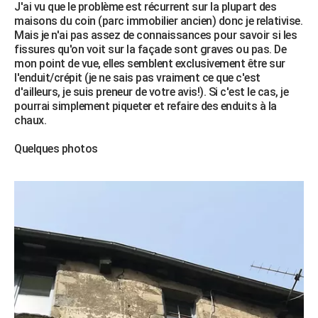
J'ai vu que le problème est récurrent sur la plupart des
City break
Voyage de noces
Climat
Destinations
Voyage nature
Forum
+
PHOTO
maisons du coin (parc immobilier ancien) donc je relativise.
Mais je n'ai pas assez de connaissances pour savoir si les
GUIDES D'ACHAT
fissures qu'on voit sur la façade sont graves ou pas. De
mon point de vue, elles semblent exclusivement être sur
BONS PLANS
l'enduit/crépit (je ne sais pas vraiment ce que c'est
d'ailleurs, je suis preneur de votre avis!). Si c'est le cas, je
CARTE DE VOEUX
pourrai simplement piqueter et refaire des enduits à la
chaux.
Carte Bonne année
Carte Pâques
Carte de Noël
Carte Saint-Valentin
Carte d'anniversaire
DICTIONNAIRE
Quelques photos
Biographies
Expressions
Dictionnaire
Citations
Proverbes
PROGRAMME TV
COPAINS D'AVANT
Se connecter
Collèges
Universités
Service militaire
S'inscrire
Lycées
Primaires
Entreprises
Avis de recherche
AVIS DE DÉCÈS
FORUM
Lifestyle
Sport
Television
Cinema
Bricolage
Culture
Auto
Voyage