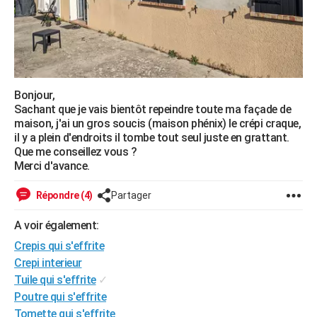
City break
Voyage de noces
Climat
Destinations
Voyage nature
Forum
+
PHOTO
GUIDES D'ACHAT
BONS PLANS
Bonjour,
CARTE DE VOEUX
Sachant que je vais bientôt repeindre toute ma façade de
maison, j'ai un gros soucis (maison phénix) le crépi craque,
Carte Bonne année
Carte Pâques
Carte de Noël
Carte Saint-Valentin
Carte d'anniversaire
DICTIONNAIRE
il y a plein d'endroits il tombe tout seul juste en grattant.
Que me conseillez vous ?
Biographies
Expressions
Dictionnaire
Citations
Proverbes
PROGRAMME TV
Merci d'avance.
COPAINS D'AVANT
Répondre (4)
Partager
Se connecter
Collèges
Universités
Service militaire
S'inscrire
Lycées
Primaires
Entreprises
Avis de recherche
AVIS DE DÉCÈS
A voir également:
Crepis qui s'effrite
FORUM
Crepi interieur
Lifestyle
Sport
Television
Cinema
Bricolage
Culture
Auto
Voyage
Tuile qui s'effrite
✓
Poutre qui s'effrite
Tomette qui s'effrite