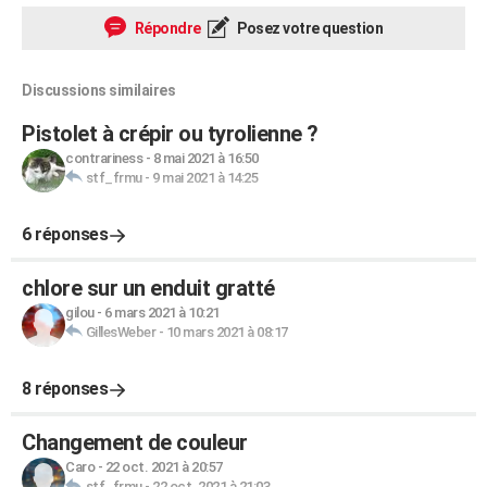
Répondre
Posez votre question
Discussions similaires
Pistolet à crépir ou tyrolienne ?
contrariness
-
8 mai 2021 à 16:50
stf_frmu
-
9 mai 2021 à 14:25
6 réponses
chlore sur un enduit gratté
gilou
-
6 mars 2021 à 10:21
GillesWeber
-
10 mars 2021 à 08:17
8 réponses
Changement de couleur
Caro
-
22 oct. 2021 à 20:57
stf_frmu
-
22 oct. 2021 à 21:03