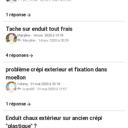
1 réponse
Tache sur enduit tout frais
Maryline
-
14 nov. 2020 à 19:19
Maryline
-
14 nov. 2020 à 20:29
4 réponses
problème crépi exterieur et fixation dans
moellon
tolunq
-
31 mai 2020 à 10:18
Icare95
-
31 mai 2020 à 11:57
1 réponse
Enduit chaux extérieur sur ancien crépi
"plastique" ?