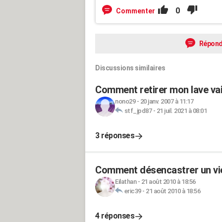
0
Commenter
Répond
Discussions similaires
Comment retirer mon lave vai
nono29
-
20 janv. 2007 à 11:17
stf_jpd87
-
21 juil. 2021 à 08:01
3 réponses
Comment désencastrer un vieu
Eilathan
-
21 août 2010 à 18:56
eric39
-
21 août 2010 à 18:56
4 réponses