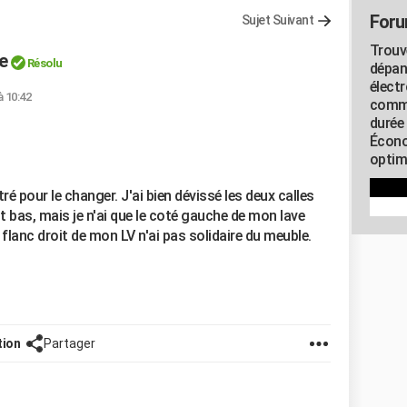
Foru
Sujet Suivant
Trouv
e
Résolu
dépan
élect
à 10:42
commu
durée
Écono
optimi
tré pour le changer. J'ai bien dévissé les deux calles
ont bas, mais je n'ai que le coté gauche de mon lave
e flanc droit de mon LV n'ai pas solidaire du meuble.
tion
Partager