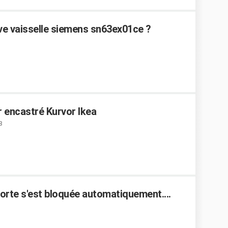
e vaisselle siemens sn63ex01ce ?
r encastré Kurvor Ikea
8
porte s'est bloquée automatiquement....