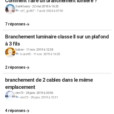
Comment faire un branchement lumière ?
Sanktuary
-
22 mai 2018 à 16:25
stf_jpd87
-
7 août 2024 à 07:05
7 réponses
Branchement luminaire classe II sur un plafond
à 3 fils
hubev
-
11 nov. 2019 à 12:38
Icare95
-
11 nov. 2019 à 16:03
2 réponses
branchement de 2 cables dans le même
emplacement
vim73
-
28 janv. 2019 à 20:56
vim73
-
29 janv. 2019 à 13:31
4 réponses