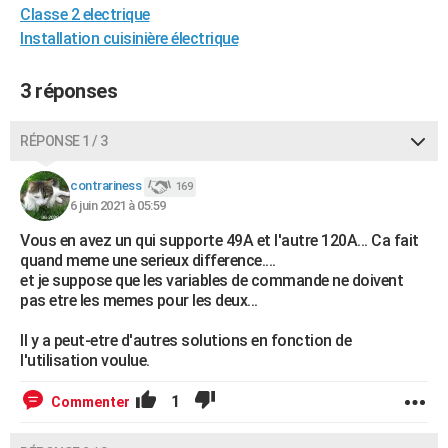
Classe 2 electrique
City break
Voyage de noces
Climat
Destinations
Voyage nature
Forum
+
PHOTO
Installation cuisinière électrique
GUIDES D'ACHAT
3 réponses
BONS PLANS
RÉPONSE 1 / 3
CARTE DE VOEUX
Carte Bonne année
Carte Pâques
Carte de Noël
Carte Saint-Valentin
Carte d'anniversaire
DICTIONNAIRE
contrariness
169
6 juin 2021 à 05:59
Biographies
Expressions
Dictionnaire
Citations
Proverbes
PROGRAMME TV
Vous en avez un qui supporte 49A et l'autre 120A... Ca fait
quand meme une serieux difference....
COPAINS D'AVANT
et je suppose que les variables de commande ne doivent
pas etre les memes pour les deux...
Se connecter
Collèges
Universités
Service militaire
S'inscrire
Lycées
Primaires
Entreprises
Avis de recherche
AVIS DE DÉCÈS
Il y a peut-etre d'autres solutions en fonction de
FORUM
l'utilisation voulue.
Lifestyle
Sport
Television
Cinema
Bricolage
Culture
Auto
Voyage
1
Commenter