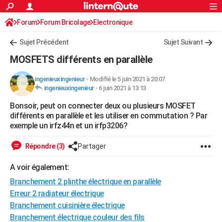
ACTUALITÉS
Forum
Forum Bricolage
Connexion
Electronique
S'inscrire
Rechercher
Société
Education
Villes
Politique
Faits Divers
Monde
+
SPORT
Sujet Précédent
Sujet Suivant
Football
Cyclisme
Forum
Coupe du monde 2026
Tennis
Rugby
CULTURE
MOSFETS différents en parallèle
TNT
Cinéma
Musique
Programme TV
Streaming
Sorties cinéma
+
FINANCE
ingenieuxingenieur
-
Modifié le 5 juin 2021 à 20:07
ingenieuxingenieur
-
6 juin 2021 à 13:13
Impôts
Immobilier
Banque
Crédit
Retraite
Epargne
Risques naturels par ville
Assurance
AUTO
Bonsoir, peut on connecter deux ou plusieurs MOSFET
Réserver un essai
Berlines
Forum auto
Essais
Citadines
SUV
+
HIGH-TECH
différents en parallèle et les utiliser en commutation ? Par
exemple un irfz44n et un irfp3206?
Meilleur smartphone
Ordinateurs
Guide high-tech
Mobiles
Internet
Jeux vidéo
+
BRICOLAGE
Répondre (3)
Partager
Aménagement intérieur
Cuisine
Jardinage
+
Forum
Extérieur
Salle de bains
Rangement
WEEK-END
A voir également:
Escapades
Expositions
Week-end nature
Guides de France
Patrimoine
Musées
+
LIFESTYLE
Branchement 2 plinthe électrique en parallèle
Bien-être
Mode
+
Art de vivre
Loisirs
Modes de vie
Erreur 2 radiateur électrique
SANTE
Branchement cuisinière électrique
Guide de la santé
Médicaments
+
Alimentation
Maladies
Sommeil
VOYAGE
Branchement électrique couleur des fils