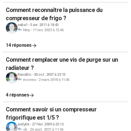
Comment reconnaître la puissance du
compresseur de frigo ?
naba1
-
5 avr. 2011 à 18:43
Niny
-
17 nov. 2023 à 12:46
14 réponses
Comment remplacer une vis de purge sur un
radiateur ?
Raoulito
-
30 oct. 2007 à 23:13
inconnu
-
2 mars 2018 à 11:45
4 réponses
Comment savoir si un compresseur
frigorifique est 1/5 ?
andy66
-
27 févr. 2009 à 23:12
ok
-
26 sept. 2021 à 11:44