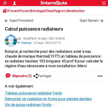
ACTUALITÉS
Forum
Forum Bricolage
Connexion
Chauffage et climatisation
S'inscrire
Rechercher
Société
Education
Villes
Politique
Faits Divers
Monde
+
SPORT
Sujet Précédent
Sujet Suivant
Football
Cyclisme
Forum
Coupe du monde 2026
Tennis
Rugby
CULTURE
Calcul puissance radiateurs
TNT
Cinéma
Musique
Programme TV
Streaming
Sorties cinéma
+
FINANCE
plp
-
Modifié le 12 sept. 2021 à 09:28
Dannan
-
12 sept. 2021 à 21:11
Impôts
Immobilier
Banque
Crédit
Retraite
Epargne
Risques naturels par ville
Assurance
AUTO
Bonjour, je recherche pour des radiateurs acier à eau
Réserver un essai
Berlines
Forum auto
Essais
Citadines
SUV
+
HIGH-TECH
chaude de marque thermal(1977) un tableau de puissance :
ex radiateur hauteur 103 longueur 45 prof 8 pour calculer le
Meilleur smartphone
Ordinateurs
Guide high-tech
Mobiles
Internet
Jeux vidéo
+
BRICOLAGE
régime d'eau nécessaire à mon installation. Merci
Aménagement intérieur
Cuisine
Jardinage
+
Forum
Extérieur
Salle de bains
Rangement
WEEK-END
Répondre (1)
Partager
Escapades
Expositions
Week-end nature
Guides de France
Patrimoine
Musées
+
LIFESTYLE
A voir également:
Tableau puissance radiateur fonte
Bien-être
Mode
+
Art de vivre
Loisirs
Modes de vie
SANTE
Démonter un radiateur en fonte pour peindre derrière
Guide de la santé
Médicaments
+
Alimentation
Maladies
Sommeil
VOYAGE
Vis de purge radiateur fonte
✓