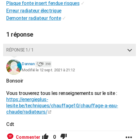
Plaque fonte insert fendue risques
✓
City break
Voyage de noces
Climat
Destinations
Voyage nature
Forum
+
PHOTO
Erreur radiateur électrique
Demonter radiateur fonte
✓
GUIDES D'ACHAT
BONS PLANS
1 réponse
CARTE DE VOEUX
RÉPONSE 1 / 1
Carte Bonne année
Carte Pâques
Carte de Noël
Carte Saint-Valentin
Carte d'anniversaire
DICTIONNAIRE
Dannan
398
Biographies
Expressions
Dictionnaire
Citations
Proverbes
Modifié le 12 sept. 2021 à 21:12
PROGRAMME TV
Bonsoir
COPAINS D'AVANT
Vous trouverez tous les renseignements sur le site :
Se connecter
Collèges
Universités
Service militaire
S'inscrire
Lycées
Primaires
Entreprises
Avis de recherche
AVIS DE DÉCÈS
https://energieplus-
lesite.be/techniques/chauffage10/chauffage-a-eau-
FORUM
chaude/radiateurs/
Lifestyle
Sport
Television
Cinema
Bricolage
Culture
Auto
Voyage
Cdt
0
Commenter