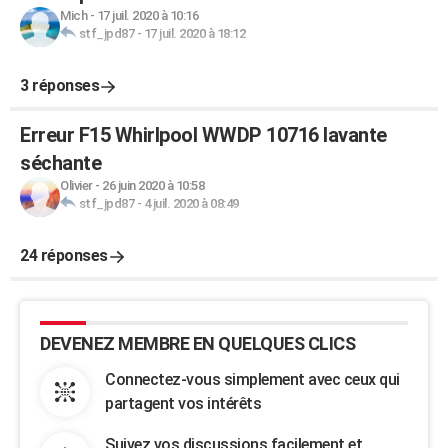
Mich
-
17 juil. 2020 à 10:16
stf_jpd87
-
17 juil. 2020 à 18:12
3 réponses
Erreur F15 Whirlpool WWDP 10716 lavante
séchante
Olivier
-
26 juin 2020 à 10:58
stf_jpd87
-
4 juil. 2020 à 08:49
24 réponses
DEVENEZ MEMBRE EN QUELQUES CLICS
Connectez-vous simplement avec ceux qui
partagent vos intérêts
Suivez vos discussions facilement et