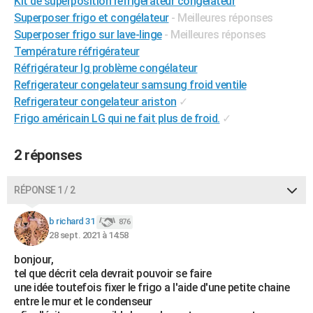
Kit de superposition réfrigérateur congélateur
City break
Voyage de noces
Climat
Destinations
Voyage nature
Forum
+
Superposer frigo et congélateur
- Meilleures réponses
PHOTO
Superposer frigo sur lave-linge
- Meilleures réponses
GUIDES D'ACHAT
Température réfrigérateur
Réfrigérateur lg problème congélateur
BONS PLANS
Refrigerateur congelateur samsung froid ventile
Refrigerateur congelateur ariston
✓
CARTE DE VOEUX
Frigo américain LG qui ne fait plus de froid.
✓
Carte Bonne année
Carte Pâques
Carte de Noël
Carte Saint-Valentin
Carte d'anniversaire
DICTIONNAIRE
2 réponses
Biographies
Expressions
Dictionnaire
Citations
Proverbes
PROGRAMME TV
COPAINS D'AVANT
RÉPONSE 1 / 2
Se connecter
Collèges
Universités
Service militaire
S'inscrire
Lycées
Primaires
Entreprises
Avis de recherche
AVIS DE DÉCÈS
b richard 31
876
28 sept. 2021 à 14:58
FORUM
bonjour,
Lifestyle
Sport
Television
Cinema
Bricolage
Culture
Auto
Voyage
tel que décrit cela devrait pouvoir se faire
une idée toutefois fixer le frigo a l'aide d'une petite chaine
entre le mur et le condenseur