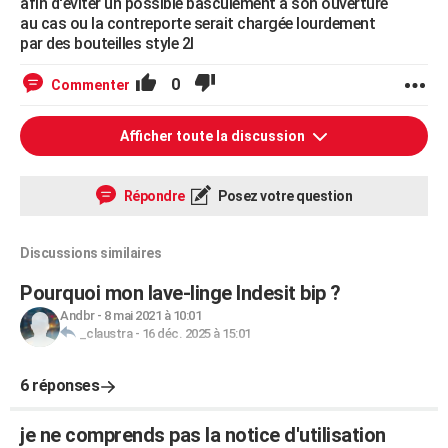
afin d'éviter un possible basculement a son ouverture
au cas ou la contreporte serait chargée lourdement
par des bouteilles style 2l
0
Commenter
Afficher toute la discussion
Répondre
Posez votre question
Discussions similaires
Pourquoi mon lave-linge Indesit bip ?
Andbr
-
8 mai 2021 à 10:01
_claustra
-
16 déc. 2025 à 15:01
6 réponses
je ne comprends pas la notice d'utilisation