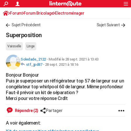
ACTUALITÉS
Forum
Forum Bricolage
Connexion
Electroménager
S'inscrire
Rechercher
Société
Education
Villes
Politique
Faits Divers
Monde
+
SPORT
Sujet Précédent
Sujet Suivant
Football
Cyclisme
Forum
Coupe du monde 2026
Tennis
Rugby
CULTURE
Superposition
TNT
Cinéma
Musique
Programme TV
Streaming
Sorties cinéma
+
FINANCE
Vaisselle
Linge
Impôts
Immobilier
Banque
Crédit
Retraite
Epargne
Risques naturels par ville
Assurance
AUTO
Soledade_2122
-
Modifié le 28 sept. 2021 à 13:43
stf_jpd87
-
28 sept. 2021 à 18:16
Réserver un essai
Berlines
Forum auto
Essais
Citadines
SUV
+
HIGH-TECH
Bonjour Bonjour
Meilleur smartphone
Ordinateurs
Guide high-tech
Mobiles
Internet
Jeux vidéo
+
BRICOLAGE
Puis je superposer un réfrigérateur top 57 de largeur sur un
congélateur top whirlpool 60 de largeur. Même profondeur
Aménagement intérieur
Cuisine
Jardinage
+
Forum
Extérieur
Salle de bains
Rangement
WEEK-END
Faut-il prévoir un kit de séparation ?
Merci pour votre réponse Crdlt
Escapades
Expositions
Week-end nature
Guides de France
Patrimoine
Musées
+
LIFESTYLE
Répondre (2)
Partager
Bien-être
Mode
+
Art de vivre
Loisirs
Modes de vie
SANTE
A voir également:
Guide de la santé
Médicaments
+
Alimentation
Maladies
Sommeil
VOYAGE