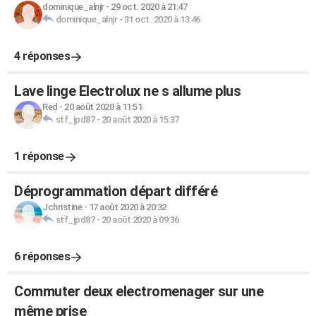
dominique_alnjr
-
29 oct. 2020 à 21:47
dominique_alnjr
-
31 oct. 2020 à 13:46
4 réponses
Lave linge Electrolux ne s allume plus
Red
-
20 août 2020 à 11:51
stf_jpd87
-
20 août 2020 à 15:37
1 réponse
Déprogrammation départ différé
Jchristine
-
17 août 2020 à 20:32
stf_jpd87
-
20 août 2020 à 09:36
6 réponses
Commuter deux electromenager sur une
même prise