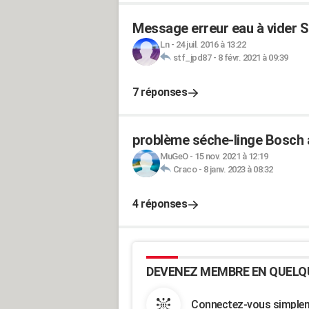
Message erreur eau à vider 
Ln
-
24 juil. 2016 à 13:22
stf_jpd87
-
8 févr. 2021 à 09:39
7 réponses
problème séche-linge Bosch 
MuGeO
-
15 nov. 2021 à 12:19
Craco
-
8 janv. 2023 à 08:32
4 réponses
DEVENEZ MEMBRE EN QUELQ
Connectez-vous simpleme