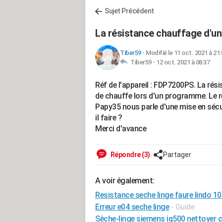
Sujet Précédent
La résistance chauffage d'un
Tiber59
-
Modifié le 11 oct. 2021 à 21:
Tiber59 -
12 oct. 2021 à 08:37
Réf de l'appareil : FDP7200PS. La rés
de chauffe lors d'un programme. Le r
Papy35 nous parle d'une mise en sécur
il faire ?
Merci d'avance
Répondre (3)
Partager
A voir également:
Resistance seche linge faure lindo 1
Erreur e04 seche linge
- Guide
Sèche-linge siemens iq500 nettoyer 