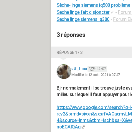
Sèche-linge siemens iq500 problème
Seche linge fait disjoncter
✓
-
Forum 
Seche linge siemens iq300
-
Forum El
3 réponses
RÉPONSE 1 / 3
stf_frmu
12 497
Modifié le 12 oct. 2021 à 07:47
Bjr normalement il se trouve juste ava
milieu sur lequel il faut appuyer pour 
https://www.google.com/search?q=k
rev2&prmd=sivxn&sxsrf=AOaemvL
4&source=lnms&tbm=isch&sa=X&v
noECAIQAg