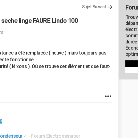
Foru
Sujet Suivant
Trouv
 seche linge FAURE Lindo 100
dépan
élect
07
commu
durée
Écono
istance a été remplacée ( neuve ) mais toujours pas
optimi
este fonctionne.
ité ( klixons ). Où se trouve cet élément et que faut-
00
condenseur
✓
-
Forum Electroménager