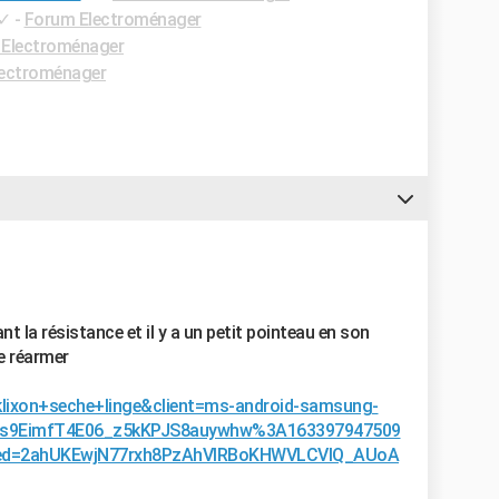
✓
-
Forum Electroménager
Electroménager
ectroménager
nt la résistance et il y a un petit pointeau en son
le réarmer
lixon+seche+linge&client=ms-android-samsung-
Ms9EimfT4E06_z5kKPJS8auywhw%3A163397947509
ed=2ahUKEwjN77rxh8PzAhVIRBoKHWVLCVIQ_AUoA