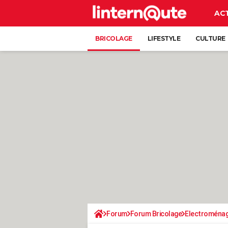
AC
BRICOLAGE
LIFESTYLE
CULTURE
Forum
Forum Bricolage
Electroména