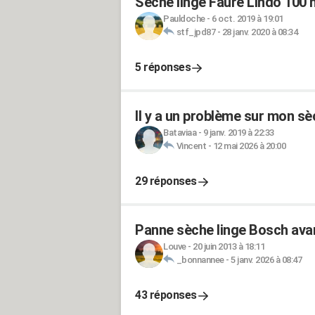
Sèche linge Faure Lindo 100 
Pauldoche
-
6 oct. 2019 à 19:01
stf_jpd87
-
28 janv. 2020 à 08:34
5 réponses
Il y a un problème sur mon sè
Bataviaa
-
9 janv. 2019 à 22:33
Vincent
-
12 mai 2026 à 20:00
29 réponses
Panne sèche linge Bosch avan
Louve
-
20 juin 2013 à 18:11
_bonnannee
-
5 janv. 2026 à 08:47
43 réponses