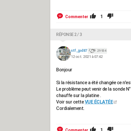
1
Commenter
RÉPONSE 2 / 3
stf_jpd87
29 934
12 oct. 2021 à 07:42
Bonjour
Si la résistance a été changée ce n'est 
Le problème peut venir de la sonde N°
chauffe sur la platine .
Voir sur cette
VUE ÉCLATÉE
Cordialement.
1
Commenter