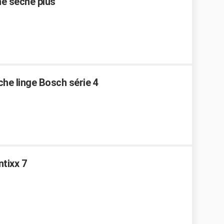
ne sèche plus
che linge Bosch série 4
tixx 7