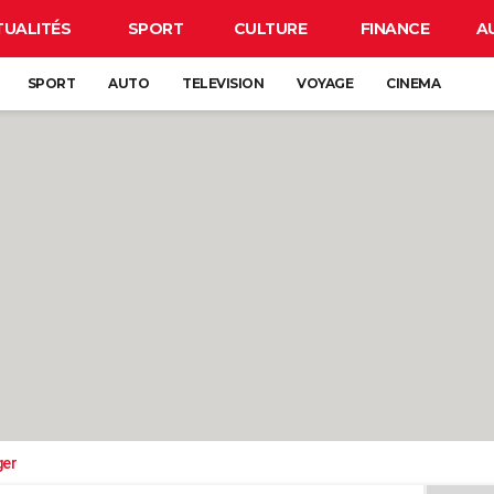
TUALITÉS
SPORT
CULTURE
FINANCE
A
SPORT
AUTO
TELEVISION
VOYAGE
CINEMA
ger