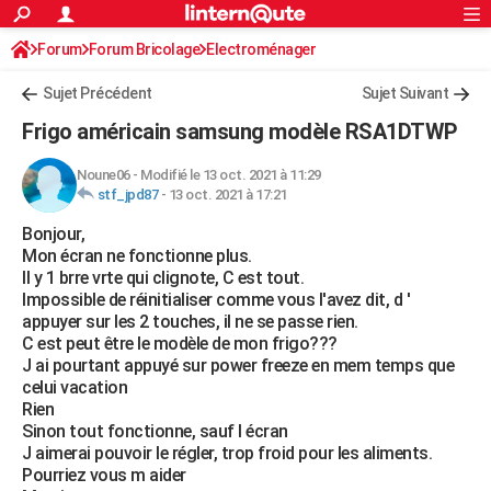
ACTUALITÉS
Forum
Forum Bricolage
Connexion
Electroménager
S'inscrire
Rechercher
Société
Education
Villes
Politique
Faits Divers
Monde
+
SPORT
Sujet Précédent
Sujet Suivant
Football
Cyclisme
Forum
Coupe du monde 2026
Tennis
Rugby
CULTURE
Frigo américain samsung modèle RSA1DTWP
TNT
Cinéma
Musique
Programme TV
Streaming
Sorties cinéma
+
FINANCE
Noune06
-
Modifié le 13 oct. 2021 à 11:29
stf_jpd87
-
13 oct. 2021 à 17:21
Impôts
Immobilier
Banque
Crédit
Retraite
Epargne
Risques naturels par ville
Assurance
AUTO
Bonjour,
Réserver un essai
Berlines
Forum auto
Essais
Citadines
SUV
+
HIGH-TECH
Mon écran ne fonctionne plus.
Il y 1 brre vrte qui clignote, C est tout.
Meilleur smartphone
Ordinateurs
Guide high-tech
Mobiles
Internet
Jeux vidéo
+
BRICOLAGE
Impossible de réinitialiser comme vous l'avez dit, d '
appuyer sur les 2 touches, il ne se passe rien.
Aménagement intérieur
Cuisine
Jardinage
+
Forum
Extérieur
Salle de bains
Rangement
WEEK-END
C est peut être le modèle de mon frigo???
J ai pourtant appuyé sur power freeze en mem temps que
Escapades
Expositions
Week-end nature
Guides de France
Patrimoine
Musées
+
LIFESTYLE
celui vacation
Rien
Bien-être
Mode
+
Art de vivre
Loisirs
Modes de vie
SANTE
Sinon tout fonctionne, sauf l écran
J aimerai pouvoir le régler, trop froid pour les aliments.
Guide de la santé
Médicaments
+
Alimentation
Maladies
Sommeil
VOYAGE
Pourriez vous m aider