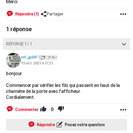
Merci
City break
Voyage de noces
Climat
Destinations
Voyage nature
Forum
+
PHOTO
Répondre (1)
Partager
GUIDES D'ACHAT
1 réponse
BONS PLANS
CARTE DE VOEUX
RÉPONSE 1 / 1
Carte Bonne année
Carte Pâques
Carte de Noël
Carte Saint-Valentin
Carte d'anniversaire
DICTIONNAIRE
stf_jpd87
29 967
13 oct. 2021 à 17:21
Biographies
Expressions
Dictionnaire
Citations
Proverbes
PROGRAMME TV
bonjour
COPAINS D'AVANT
Commencer par vérifier les fils qui passent en haut de la
Se connecter
Collèges
Universités
Service militaire
S'inscrire
Lycées
Primaires
Entreprises
Avis de recherche
charnière de la porte avec l'afficheur.
AVIS DE DÉCÈS
Cordialement.
FORUM
0
Commenter
Lifestyle
Sport
Television
Cinema
Bricolage
Culture
Auto
Voyage
Répondre
Posez votre question