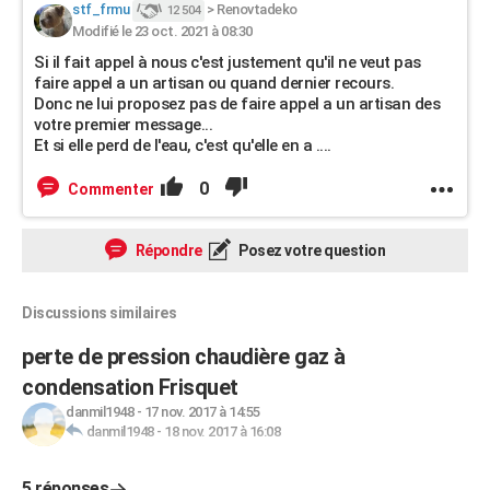
stf_frmu
>
Renovtadeko
12 504
Modifié le 23 oct. 2021 à 08:30
Si il fait appel à nous c'est justement qu'il ne veut pas
faire appel a un artisan ou quand dernier recours.
Donc ne lui proposez pas de faire appel a un artisan des
votre premier message...
Et si elle perd de l'eau, c'est qu'elle en a ....
0
Commenter
Répondre
Posez votre question
Discussions similaires
perte de pression chaudière gaz à
condensation Frisquet
danmil1948
-
17 nov. 2017 à 14:55
danmil1948
-
18 nov. 2017 à 16:08
5 réponses