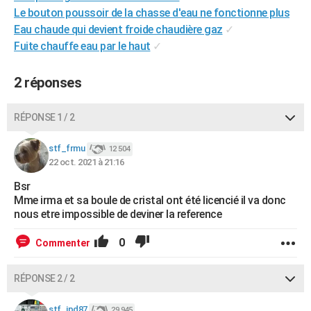
Le bouton poussoir de la chasse d'eau ne fonctionne plus
City break
Voyage de noces
Climat
Destinations
Voyage nature
Forum
+
PHOTO
Eau chaude qui devient froide chaudière gaz
✓
GUIDES D'ACHAT
Fuite chauffe eau par le haut
✓
BONS PLANS
2 réponses
CARTE DE VOEUX
RÉPONSE 1 / 2
Carte Bonne année
Carte Pâques
Carte de Noël
Carte Saint-Valentin
Carte d'anniversaire
DICTIONNAIRE
stf_frmu
12 504
Biographies
Expressions
Dictionnaire
Citations
Proverbes
PROGRAMME TV
22 oct. 2021 à 21:16
COPAINS D'AVANT
Bsr
Mme irma et sa boule de cristal ont été licencié il va donc
Se connecter
Collèges
Universités
Service militaire
S'inscrire
Lycées
Primaires
Entreprises
Avis de recherche
nous etre impossible de deviner la reference
AVIS DE DÉCÈS
FORUM
0
Commenter
Lifestyle
Sport
Television
Cinema
Bricolage
Culture
Auto
Voyage
RÉPONSE 2 / 2
stf_jpd87
29 945