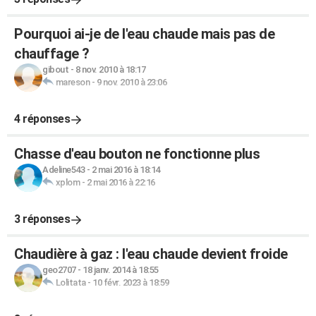
Pourquoi ai-je de l'eau chaude mais pas de
chauffage ?
gibout
-
8 nov. 2010 à 18:17
mareson
-
9 nov. 2010 à 23:06
4 réponses
Chasse d'eau bouton ne fonctionne plus
Adeline543
-
2 mai 2016 à 18:14
xplom
-
2 mai 2016 à 22:16
3 réponses
Chaudière à gaz : l'eau chaude devient froide
geo2707
-
18 janv. 2014 à 18:55
Lolitata
-
10 févr. 2023 à 18:59