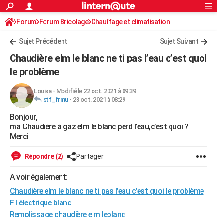
ACTUALITÉS
Forum
Forum Bricolage
Connexion
Chauffage et climatisation
S'inscrire
Rechercher
Société
Education
Villes
Politique
Faits Divers
Monde
+
SPORT
Sujet Précédent
Sujet Suivant
Football
Cyclisme
Forum
Coupe du monde 2026
Tennis
Rugby
CULTURE
Chaudière elm le blanc ne ti pas l’eau c’est quoi
TNT
Cinéma
Musique
Programme TV
Streaming
Sorties cinéma
+
le problème
FINANCE
Impôts
Immobilier
Banque
Crédit
Retraite
Epargne
Risques naturels par ville
Assurance
AUTO
Louisa
-
Modifié le 22 oct. 2021 à 09:39
stf_frmu
-
23 oct. 2021 à 08:29
Réserver un essai
Berlines
Forum auto
Essais
Citadines
SUV
+
HIGH-TECH
Bonjour,
ma Chaudière à gaz elm le blanc perd l’eau,c’est quoi ?
Meilleur smartphone
Ordinateurs
Guide high-tech
Mobiles
Internet
Jeux vidéo
+
BRICOLAGE
Merci
Aménagement intérieur
Cuisine
Jardinage
+
Forum
Extérieur
Salle de bains
Rangement
WEEK-END
Répondre (2)
Partager
Escapades
Expositions
Week-end nature
Guides de France
Patrimoine
Musées
+
LIFESTYLE
A voir également:
Bien-être
Mode
+
Art de vivre
Loisirs
Modes de vie
SANTE
Chaudière elm le blanc ne ti pas l’eau c’est quoi le problème
Fil électrique blanc
Guide de la santé
Médicaments
+
Alimentation
Maladies
Sommeil
VOYAGE
Remplissage chaudière elm leblanc