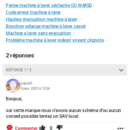
Panne machine à laver séchante GO W485D
City break
Voyage de noces
Climat
Destinations
Voyage nature
Forum
+
PHOTO
Code erreur machine à laver
GUIDES D'ACHAT
Hauteur évacuation machine à laver
✓
Bouchon vidange machine à laver cassé
BONS PLANS
Machine a laver sans evacuation
✓
Problème machine à laver indesit voyant clignote
✓
CARTE DE VOEUX
Carte Bonne année
Carte Pâques
Carte de Noël
Carte Saint-Valentin
Carte d'anniversaire
DICTIONNAIRE
2 réponses
Biographies
Expressions
Dictionnaire
Citations
Proverbes
PROGRAMME TV
RÉPONSE 1 / 2
COPAINS D'AVANT
papy35
Se connecter
Collèges
Universités
Service militaire
S'inscrire
Lycées
Primaires
Entreprises
Avis de recherche
9 janv. 2022 à 12:06
AVIS DE DÉCÈS
Bonjour,
FORUM
sur cette marque nous n'avons aucun schéma d'ou aucun
Lifestyle
Sport
Television
Cinema
Bricolage
Culture
Auto
Voyage
conseil possible tentez un SAV local
0
Commenter