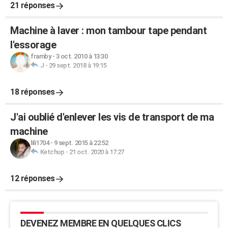
21 réponses
Machine à laver : mon tambour tape pendant
l'essorage
framby
-
3 oct. 2010 à 13:30
J
-
29 sept. 2018 à 19:15
18 réponses
J'ai oublié d'enlever les vis de transport de ma
machine
lili1704
-
9 sept. 2015 à 22:52
Ketchup
-
21 oct. 2020 à 17:27
12 réponses
DEVENEZ MEMBRE EN QUELQUES CLICS