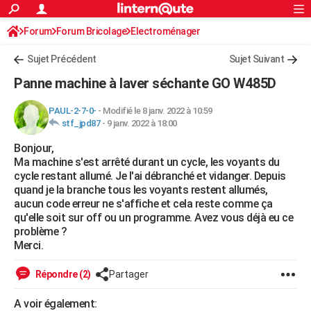
ACTUALITÉS
Forum
Forum Bricolage
Connexion
Electroménager
S'inscrire
Rechercher
Société
Education
Villes
Politique
Faits Divers
Monde
+
SPORT
Sujet Précédent
Sujet Suivant
Football
Cyclisme
Forum
Coupe du monde 2026
Tennis
Rugby
CULTURE
Panne machine à laver séchante GO W485D
TNT
Cinéma
Musique
Programme TV
Streaming
Sorties cinéma
+
FINANCE
PAUL-2-7-0-
-
Modifié le 8 janv. 2022 à 10:59
stf_jpd87
-
9 janv. 2022 à 18:00
Impôts
Immobilier
Banque
Crédit
Retraite
Epargne
Risques naturels par ville
Assurance
AUTO
Bonjour,
Réserver un essai
Berlines
Forum auto
Essais
Citadines
SUV
+
HIGH-TECH
Ma machine s'est arrêté durant un cycle, les voyants du
cycle restant allumé. Je l'ai débranché et vidanger. Depuis
Meilleur smartphone
Ordinateurs
Guide high-tech
Mobiles
Internet
Jeux vidéo
+
BRICOLAGE
quand je la branche tous les voyants restent allumés,
aucun code erreur ne s'affiche et cela reste comme ça
Aménagement intérieur
Cuisine
Jardinage
+
Forum
Extérieur
Salle de bains
Rangement
WEEK-END
qu'elle soit sur off ou un programme. Avez vous déjà eu ce
problème ?
Escapades
Expositions
Week-end nature
Guides de France
Patrimoine
Musées
+
LIFESTYLE
Merci.
Bien-être
Mode
+
Art de vivre
Loisirs
Modes de vie
SANTE
Répondre (2)
Partager
Guide de la santé
Médicaments
+
Alimentation
Maladies
Sommeil
VOYAGE
A voir également: