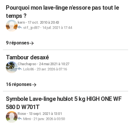
Pourquoi mon lave-linge n'essore pas tout le
temps ?
kern
-
17 oct. 2010 à 20:43
stf_jpd87
-
14 juil. 2021 à 17:44
9 réponses
Tambour desaxé
Chachapso
-
24 mai 2021 à 10:27
Lolo86
-
23 avr. 2026 à 07:16
16 réponses
Symbole Lave-linge hublot 5 kg HIGH ONE WF
580 D W701T
Rose
-
13 sept. 2021 à 13:01
Mimi
-
21 janv. 2026 à 03:50