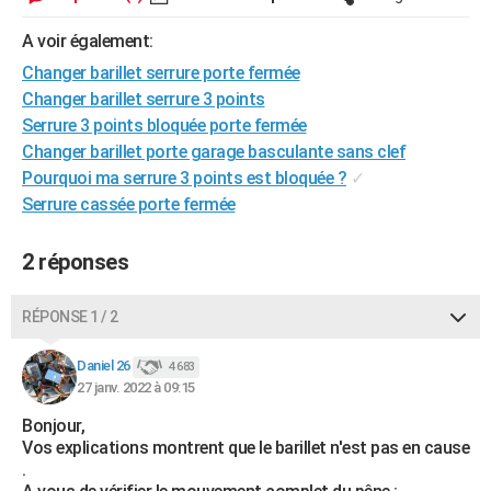
City break
Voyage de noces
Climat
Destinations
Voyage nature
Forum
+
PHOTO
A voir également:
GUIDES D'ACHAT
Changer barillet serrure porte fermée
Changer barillet serrure 3 points
BONS PLANS
Serrure 3 points bloquée porte fermée
Changer barillet porte garage basculante sans clef
CARTE DE VOEUX
Pourquoi ma serrure 3 points est bloquée ?
✓
Carte Bonne année
Carte Pâques
Carte de Noël
Carte Saint-Valentin
Carte d'anniversaire
Serrure cassée porte fermée
DICTIONNAIRE
Biographies
Expressions
Dictionnaire
Citations
Proverbes
PROGRAMME TV
2 réponses
COPAINS D'AVANT
RÉPONSE 1 / 2
Se connecter
Collèges
Universités
Service militaire
S'inscrire
Lycées
Primaires
Entreprises
Avis de recherche
AVIS DE DÉCÈS
Daniel 26
4 683
FORUM
27 janv. 2022 à 09:15
Lifestyle
Sport
Television
Cinema
Bricolage
Culture
Auto
Voyage
Bonjour,
Vos explications montrent que le barillet n'est pas en cause
.