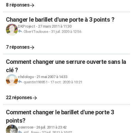
8 réponses
Changer le barillet d'une porte à 3 points ?
DKProject
-
27 mars 2011 à 11:30
ObertToulouse
-
31 juil. 2020 à 12:56
7 réponses
Comment changer une serrure ouverte sans la
clé ?
chdologu
-
21 mai 2007 à 14:33
quentin198851
-
17 oct. 2020 à 10:21
22 réponses
Comment changer le barillet d'une porte 3
points?
osierrose
-
26 juil. 2011 à 23:42
stf_frmu
-
27 juil. 2011 à 10:07