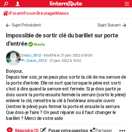
ACTUALITÉS
Forum
Forum Bricolage
Connexion
Maison
S'inscrire
Rechercher
Société
Education
Villes
Politique
Faits Divers
Monde
+
SPORT
Sujet Précédent
Sujet Suivant
Football
Cyclisme
Forum
Coupe du monde 2026
Tennis
Rugby
CULTURE
Impossible de sortir clé du barillet sur porte
TNT
Cinéma
Musique
Programme TV
Streaming
Sorties cinéma
+
d’entrée
FINANCE
Résolu
Impôts
Immobilier
Banque
Crédit
Retraite
Epargne
Risques naturels par ville
Assurance
AUTO
Cristo_5512
-
Modifié le 27 janv. 2022 à 09:00
Cristo_5512
-
27 janv. 2022 à 10:02
Réserver un essai
Berlines
Forum auto
Essais
Citadines
SUV
+
HIGH-TECH
Bonjour,
Depuis hier soir, je ne peux plus sortir la clé de ma serrure de
Meilleur smartphone
Ordinateurs
Guide high-tech
Mobiles
Internet
Jeux vidéo
+
BRICOLAGE
la porte d’entrée. Elle ne sort que lorsque le pêne est sorti
c’est à dire quand la serrure est fermée. Si je dois partir je
Aménagement intérieur
Cuisine
Jardinage
+
Forum
Extérieur
Salle de bains
Rangement
WEEK-END
dois ouvrir la porte ensuite fermée la serrure (sortir le pêne)
enlever la clé, remettre la clé à l’extérieur ensuite ouvrir
Escapades
Expositions
Week-end nature
Guides de France
Patrimoine
Musées
+
LIFESTYLE
(rentrer le pêne) puis fermer la porte et ensuite la serrure.
Que dois-je faire ? On peut réparer ou il faut changer le
Bien-être
Mode
+
Art de vivre
Loisirs
Modes de vie
SANTE
barillet ? Merci de votre aide
Guide de la santé
Médicaments
+
Alimentation
Maladies
Sommeil
VOYAGE
Répondre (2)
Posez votre question
Partager