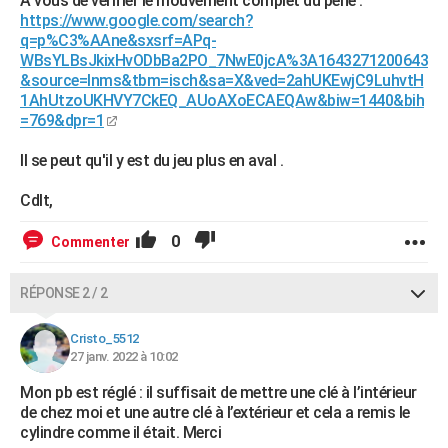
A vous de vérifier le mouvement complet du pêne :
https://www.google.com/search?
q=p%C3%AAne&sxsrf=APq-
WBsYLBsJkixHvODbBa2PO_7NwE0jcA%3A1643271200643
&source=lnms&tbm=isch&sa=X&ved=2ahUKEwjC9LuhvtH
1AhUtzoUKHVY7CkEQ_AUoAXoECAEQAw&biw=1440&bih
=769&dpr=1
Il se peut qu'il y est du jeu plus en aval .
Cdlt,
0
Commenter
RÉPONSE 2 / 2
Cristo_5512
27 janv. 2022 à 10:02
Mon pb est réglé : il suffisait de mettre une clé à l’intérieur
de chez moi et une autre clé à l’extérieur et cela a remis le
cylindre comme il était. Merci