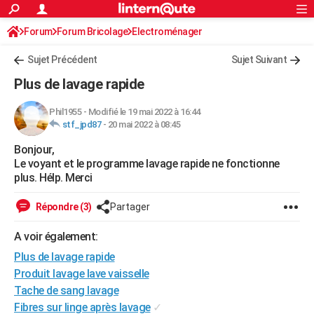
ACTUALITÉS
Forum
Forum Bricolage
Connexion
Electroménager
S'inscrire
Rechercher
Société
Education
Villes
Politique
Faits Divers
Monde
+
SPORT
Sujet Précédent
Sujet Suivant
Football
Cyclisme
Forum
Coupe du monde 2026
Tennis
Rugby
CULTURE
Plus de lavage rapide
TNT
Cinéma
Musique
Programme TV
Streaming
Sorties cinéma
+
FINANCE
Phil1955
-
Modifié le 19 mai 2022 à 16:44
stf_jpd87
-
20 mai 2022 à 08:45
Impôts
Immobilier
Banque
Crédit
Retraite
Epargne
Risques naturels par ville
Assurance
AUTO
Bonjour,
Réserver un essai
Berlines
Forum auto
Essais
Citadines
SUV
+
HIGH-TECH
Le voyant et le programme lavage rapide ne fonctionne
plus. Hélp. Merci
Meilleur smartphone
Ordinateurs
Guide high-tech
Mobiles
Internet
Jeux vidéo
+
BRICOLAGE
Répondre (3)
Partager
Aménagement intérieur
Cuisine
Jardinage
+
Forum
Extérieur
Salle de bains
Rangement
WEEK-END
A voir également:
Escapades
Expositions
Week-end nature
Guides de France
Patrimoine
Musées
+
LIFESTYLE
Plus de lavage rapide
Bien-être
Mode
+
Art de vivre
Loisirs
Modes de vie
Produit lavage lave vaisselle
SANTE
Tache de sang lavage
Guide de la santé
Médicaments
+
Alimentation
Maladies
Sommeil
VOYAGE
Fibres sur linge après lavage
✓