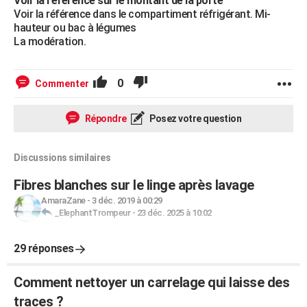
Voir la référence sur le montant de la porte
Voir la référence dans le compartiment réfrigérant. Mi-
hauteur ou bac à légumes
La modération.
0
Commenter
Répondre
Posez votre question
Discussions similaires
Fibres blanches sur le linge après lavage
AmaraZane
-
3 déc. 2019 à 00:29
_ElephantTrompeur
-
23 déc. 2025 à 10:02
29 réponses
Comment nettoyer un carrelage qui laisse des
traces ?