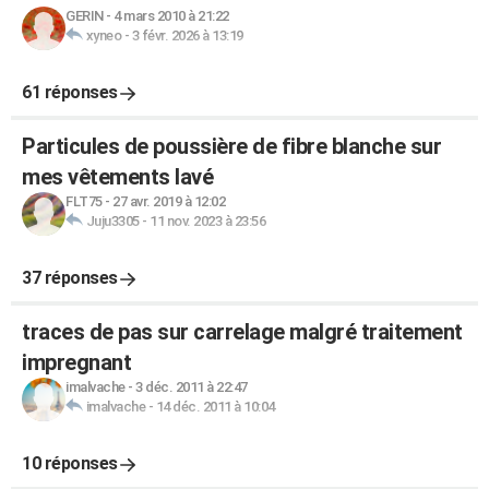
GERIN
-
4 mars 2010 à 21:22
xyneo
-
3 févr. 2026 à 13:19
61 réponses
Particules de poussière de fibre blanche sur
mes vêtements lavé
FLT75
-
27 avr. 2019 à 12:02
Juju3305
-
11 nov. 2023 à 23:56
37 réponses
traces de pas sur carrelage malgré traitement
impregnant
imalvache
-
3 déc. 2011 à 22:47
imalvache
-
14 déc. 2011 à 10:04
10 réponses