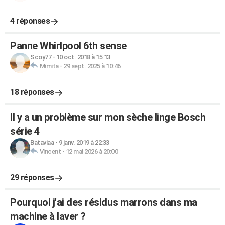
4 réponses
Panne Whirlpool 6th sense
Scoy77
-
10 oct. 2018 à 15:13
Mimita
-
29 sept. 2025 à 10:46
18 réponses
Il y a un problème sur mon sèche linge Bosch
série 4
Bataviaa
-
9 janv. 2019 à 22:33
Vincent
-
12 mai 2026 à 20:00
29 réponses
Pourquoi j'ai des résidus marrons dans ma
machine à laver ?