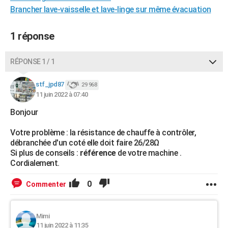
Brancher lave-vaisselle et lave-linge sur même évacuation
City break
Voyage de noces
Climat
Destinations
Voyage nature
Forum
+
PHOTO
GUIDES D'ACHAT
1 réponse
BONS PLANS
RÉPONSE 1 / 1
CARTE DE VOEUX
stf_jpd87
29 968
Carte Bonne année
Carte Pâques
Carte de Noël
Carte Saint-Valentin
Carte d'anniversaire
DICTIONNAIRE
11 juin 2022 à 07:40
Bonjour
Biographies
Expressions
Dictionnaire
Citations
Proverbes
PROGRAMME TV
Votre problème : la résistance de chauffe à contrôler,
COPAINS D'AVANT
débranchée d'un coté elle doit faire 26/28Ω
Si plus de conseils :
référence
de votre machine .
Se connecter
Collèges
Universités
Service militaire
S'inscrire
Lycées
Primaires
Entreprises
Avis de recherche
AVIS DE DÉCÈS
Cordialement.
FORUM
0
Commenter
Lifestyle
Sport
Television
Cinema
Bricolage
Culture
Auto
Voyage
Mimi
11 juin 2022 à 11:35