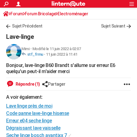
ACTUALITÉS
Forum
Forum Bricolage
Connexion
Electroménager
S'inscrire
Rechercher
Société
Education
Villes
Politique
Faits Divers
Monde
+
SPORT
Sujet Précédent
Sujet Suivant
Football
Cyclisme
Forum
Coupe du monde 2026
Tennis
Rugby
CULTURE
Lave-linge
TNT
Cinéma
Musique
Programme TV
Streaming
Sorties cinéma
+
FINANCE
Mimi
-
Modifié le 11 juin 2022 à 02:07
stf_frmu
-
11 juin 2022 à 11:41
Impôts
Immobilier
Banque
Crédit
Retraite
Epargne
Risques naturels par ville
Assurance
AUTO
Bonjour, lave-linge B60 Brandt s'allume sur erreur E6
Réserver un essai
Berlines
Forum auto
Essais
Citadines
SUV
+
HIGH-TECH
quelqu'un peut-il m'aider merci
Meilleur smartphone
Ordinateurs
Guide high-tech
Mobiles
Internet
Jeux vidéo
+
BRICOLAGE
Répondre (1)
Partager
Aménagement intérieur
Cuisine
Jardinage
+
Forum
Extérieur
Salle de bains
Rangement
WEEK-END
A voir également:
Escapades
Expositions
Week-end nature
Guides de France
Patrimoine
Musées
+
Lave linge près de moi
LIFESTYLE
Code panne lave-linge hisense
Bien-être
Mode
+
Art de vivre
Loisirs
Modes de vie
SANTE
Erreur e04 seche linge
Dégraissant lave vaisselle
Guide de la santé
Médicaments
+
Alimentation
Maladies
Sommeil
VOYAGE
Seche linge bosch avantixx 7
✓