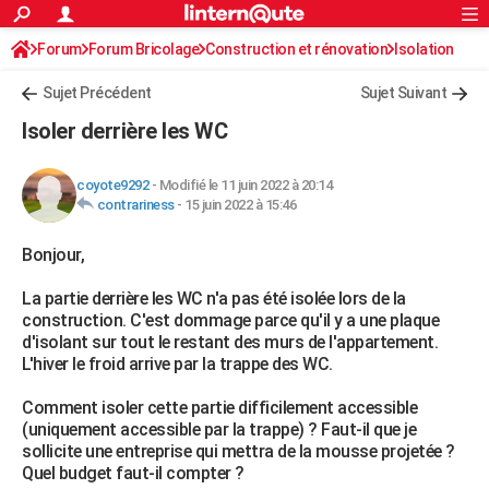
ACTUALITÉS
Forum
Forum Bricolage
Connexion
Construction et rénovation
S'inscrire
Isolation
Rechercher
Société
Education
Villes
Politique
Faits Divers
Monde
+
SPORT
Sujet Précédent
Sujet Suivant
Football
Cyclisme
Forum
Coupe du monde 2026
Tennis
Rugby
CULTURE
Isoler derrière les WC
TNT
Cinéma
Musique
Programme TV
Streaming
Sorties cinéma
+
FINANCE
coyote9292
-
Modifié le 11 juin 2022 à 20:14
Impôts
Immobilier
Banque
Crédit
Retraite
Epargne
Risques naturels par ville
Assurance
AUTO
contrariness
-
15 juin 2022 à 15:46
Réserver un essai
Berlines
Forum auto
Essais
Citadines
SUV
+
HIGH-TECH
Bonjour,
Meilleur smartphone
Ordinateurs
Guide high-tech
Mobiles
Internet
Jeux vidéo
+
BRICOLAGE
La partie derrière les WC n'a pas été isolée lors de la
construction. C'est dommage parce qu'il y a une plaque
Aménagement intérieur
Cuisine
Jardinage
+
Forum
Extérieur
Salle de bains
Rangement
WEEK-END
d'isolant sur tout le restant des murs de l'appartement.
L'hiver le froid arrive par la trappe des WC.
Escapades
Expositions
Week-end nature
Guides de France
Patrimoine
Musées
+
LIFESTYLE
Comment isoler cette partie difficilement accessible
Bien-être
Mode
+
Art de vivre
Loisirs
Modes de vie
SANTE
(uniquement accessible par la trappe) ? Faut-il que je
sollicite une entreprise qui mettra de la mousse projetée ?
Guide de la santé
Médicaments
+
Alimentation
Maladies
Sommeil
VOYAGE
Quel budget faut-il compter ?