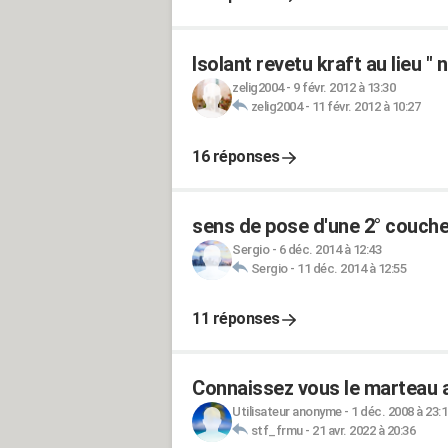
Isolant revetu kraft au lieu "
zelig2004
-
9 févr. 2012 à 13:30
zelig2004
-
11 févr. 2012 à 10:27
16 réponses
sens de pose d'une 2° couche
Sergio
-
6 déc. 2014 à 12:43
Sergio
-
11 déc. 2014 à 12:55
11 réponses
Connaissez vous le marteau 
Utilisateur anonyme
-
1 déc. 2008 à 23:
stf_frmu
-
21 avr. 2022 à 20:36