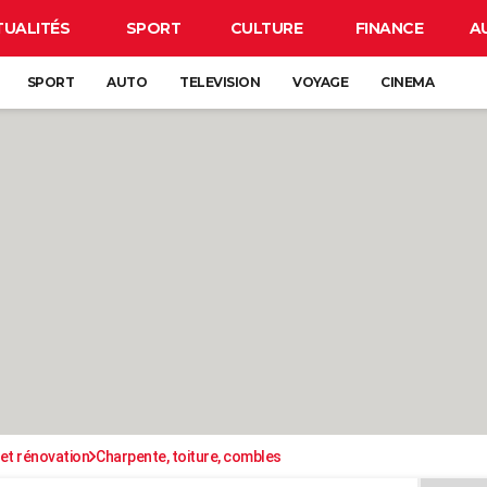
TUALITÉS
SPORT
CULTURE
FINANCE
A
SPORT
AUTO
TELEVISION
VOYAGE
CINEMA
et rénovation
Charpente, toiture, combles