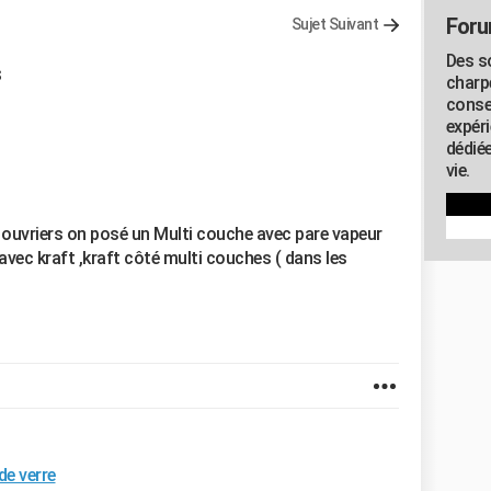
Foru
Sujet Suivant
Des s
s
charp
conse
expér
dédiée
vie.
es ouvriers on posé un Multi couche avec pare vapeur
0 avec kraft ,kraft côté multi couches ( dans les
 de verre