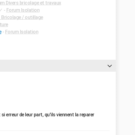
m Divers bricolage et travaux
✓
-
Forum Isolation
Bricolage / outillage
ture
e
-
Forum Isolation
i erreur de leur part, qu'ils viennent la reparer