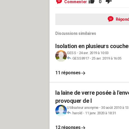
0
Commenter
Répond
Discussions similaires
Isolation en plusieurs couche
GESS
-
24 avr. 2019 à 10:03
GESS8917
-
25 avr. 2019 à 16:05
11 réponses
la laine de verre posée à l'en
provoquer de l
Utilisateur anonyme
-
30 août 2010 à 13
harold
-
11 janv. 2020 à 18:31
12 réponses