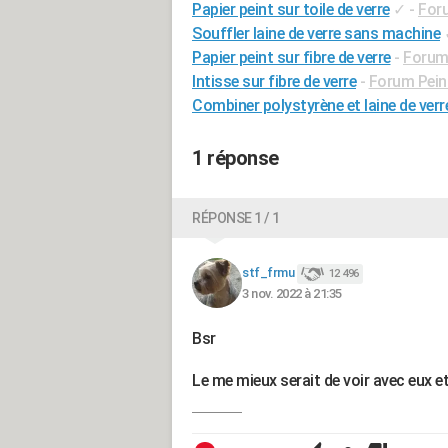
Papier peint sur toile de verre
✓
-
Foru
Souffler laine de verre sans machine
Papier peint sur fibre de verre
-
Forum 
Intisse sur fibre de verre
-
Forum Pein
Combiner polystyrène et laine de verr
1 réponse
RÉPONSE 1 / 1
stf_frmu
12 496
3 nov. 2022 à 21:35
Bsr
Le me mieux serait de voir avec eux et s