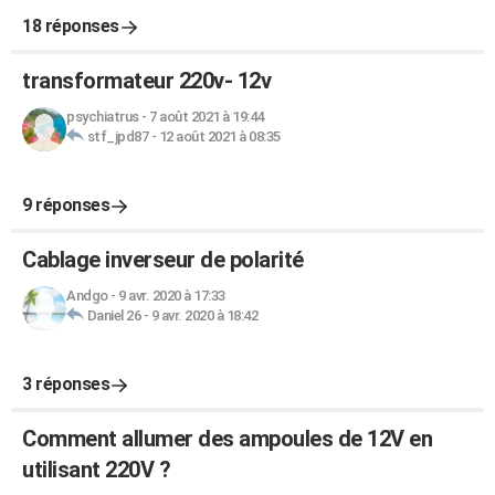
18 réponses
transformateur 220v- 12v
psychiatrus
-
7 août 2021 à 19:44
stf_jpd87
-
12 août 2021 à 08:35
9 réponses
Cablage inverseur de polarité
Andgo
-
9 avr. 2020 à 17:33
Daniel 26
-
9 avr. 2020 à 18:42
3 réponses
Comment allumer des ampoules de 12V en
utilisant 220V ?