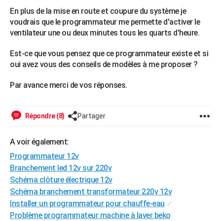
City break
Voyage de noces
Climat
Destinations
Voyage nature
Forum
+
En plus de la mise en route et coupure du système je
PHOTO
voudrais que le programmateur me permette d'activer le
GUIDES D'ACHAT
ventilateur une ou deux minutes tous les quarts d'heure.
BONS PLANS
Est-ce que vous pensez que ce programmateur existe et si
oui avez vous des conseils de modèles à me proposer ?
CARTE DE VOEUX
Par avance merci de vos réponses.
Carte Bonne année
Carte Pâques
Carte de Noël
Carte Saint-Valentin
Carte d'anniversaire
DICTIONNAIRE
Biographies
Expressions
Dictionnaire
Citations
Proverbes
PROGRAMME TV
Répondre (8)
Partager
COPAINS D'AVANT
A voir également:
Se connecter
Collèges
Universités
Service militaire
S'inscrire
Lycées
Primaires
Entreprises
Avis de recherche
AVIS DE DÉCÈS
Programmateur 12v
Branchement led 12v sur 220v
FORUM
Schéma clôture électrique 12v
Lifestyle
Sport
Television
Cinema
Bricolage
Culture
Auto
Voyage
Schéma branchement transformateur 220v 12v
Installer un programmateur pour chauffe-eau
✓
Problème programmateur machine à laver beko