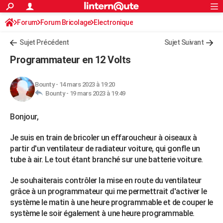
ACTUALITÉS
Forum
Forum Bricolage
Connexion
Electronique
S'inscrire
Rechercher
Société
Education
Villes
Politique
Faits Divers
Monde
+
SPORT
Sujet Précédent
Sujet Suivant
Football
Cyclisme
Forum
Coupe du monde 2026
Tennis
Rugby
CULTURE
Programmateur en 12 Volts
TNT
Cinéma
Musique
Programme TV
Streaming
Sorties cinéma
+
FINANCE
Bounty
-
14 mars 2023 à 19:20
Impôts
Immobilier
Banque
Crédit
Retraite
Epargne
Risques naturels par ville
Assurance
AUTO
Bounty -
19 mars 2023 à 19:49
Réserver un essai
Berlines
Forum auto
Essais
Citadines
SUV
+
HIGH-TECH
Bonjour,
Meilleur smartphone
Ordinateurs
Guide high-tech
Mobiles
Internet
Jeux vidéo
+
BRICOLAGE
Je suis en train de bricoler un effaroucheur à oiseaux à
partir d'un ventilateur de radiateur voiture, qui gonfle un
Aménagement intérieur
Cuisine
Jardinage
+
Forum
Extérieur
Salle de bains
Rangement
WEEK-END
tube à air. Le tout étant branché sur une batterie voiture.
Escapades
Expositions
Week-end nature
Guides de France
Patrimoine
Musées
+
LIFESTYLE
Je souhaiterais contrôler la mise en route du ventilateur
grâce à un programmateur qui me permettrait d'activer le
Bien-être
Mode
+
Art de vivre
Loisirs
Modes de vie
SANTE
système le matin à une heure programmable et de couper le
Guide de la santé
Médicaments
+
Alimentation
Maladies
Sommeil
système le soir également à une heure programmable.
VOYAGE