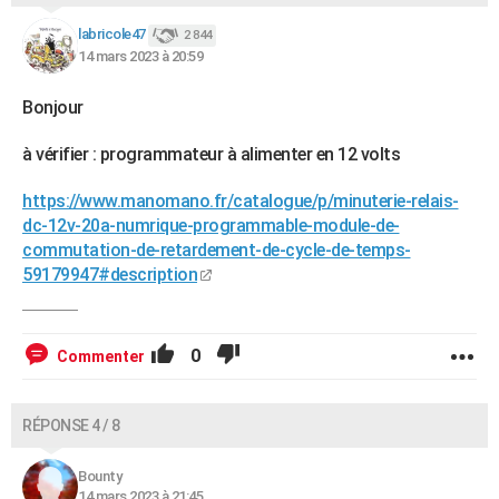
labricole47
2 844
14 mars 2023 à 20:59
Bonjour
à vérifier : programmateur à alimenter en 12 volts
https://www.manomano.fr/catalogue/p/minuterie-relais-
dc-12v-20a-numrique-programmable-module-de-
commutation-de-retardement-de-cycle-de-temps-
59179947#description
0
Commenter
RÉPONSE 4 / 8
Bounty
14 mars 2023 à 21:45