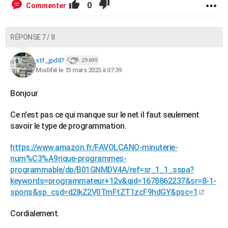
0
Commenter
RÉPONSE 7 / 8
stf_jpd87
29 699
Modifié le 15 mars 2023 à 07:39
Bonjour
Ce n'est pas ce qui manque sur le net il faut seulement
savoir le type de programmation.
https://www.amazon.fr/FAVOLCANO-minuterie-
num%C3%A9rique-programmes-
programmable/dp/B01GNMDV4A/ref=sr_1_1_sspa?
keywords=programmateur+12v&qid=1678862237&sr=8-1-
spons&sp_csd=d2lkZ2V0TmFtZT1zcF9hdGY&psc=1
Cordialement.