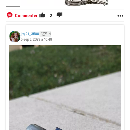
2
Commenter
jmj21_3500
4
5 sept. 2023 à 10:48