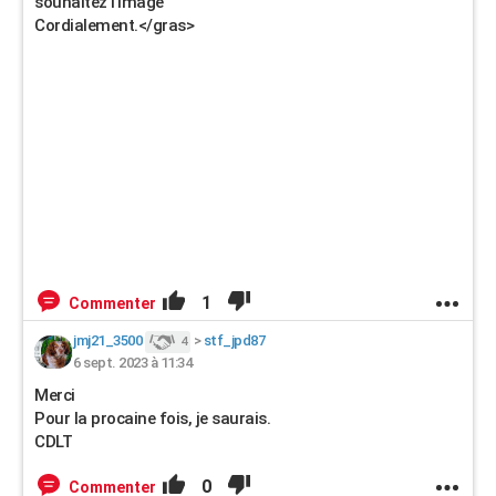
souhaitez l'image
Cordialement.</gras>
1
Commenter
jmj21_3500
>
stf_jpd87
4
6 sept. 2023 à 11:34
Merci
Pour la procaine fois, je saurais.
CDLT
0
Commenter