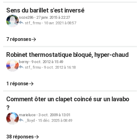
Sens du barillet s'est inversé
soze286
-
27 janv. 2015 à 22:27
stf_frmu
-
10 avr. 2021 à 08:57
7 réponses
Robinet thermostatique bloqué, hyper-chaud
berny
-
9 oct. 2012 à 15:49
stf_frmu
-
9 oct. 2012 à 16:18
1 réponse
Comment ôter un clapet coincé sur un lavabo
?
marieluce
-
3 oct. 2009 à 13:01
_lloyd
-
15 déc. 2025 à 08:49
38 réponses