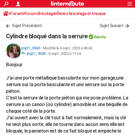
ACTUALITÉS
Forum
Forum Bricolage
Connexion
Divers bricolage et travaux
S'inscrire
Rechercher
Société
Education
Villes
Politique
Faits Divers
Monde
+
SPORT
Sujet Précédent
Sujet Suivant
Football
Cyclisme
Forum
Coupe du monde 2026
Tennis
Rugby
CULTURE
Cylindre bloqué dans la serrure
Résolu
TNT
Cinéma
Musique
Programme TV
Streaming
Sorties cinéma
+
FINANCE
jmj21_3500
-
Modifié le 4 sept. 2023 à 08:43
jmj21_3500
-
6 sept. 2023 à 11:34
Impôts
Immobilier
Banque
Crédit
Retraite
Epargne
Risques naturels par ville
Assurance
AUTO
Bonjour
Réserver un essai
Berlines
Forum auto
Essais
Citadines
SUV
+
HIGH-TECH
J'ai une porte métallique basculante sur mon garage,une
Meilleur smartphone
Ordinateurs
Guide high-tech
Mobiles
Internet
Jeux vidéo
+
BRICOLAGE
serrure sur la porte basculante et une serrure sur la porte
piéton.
Aménagement intérieur
Cuisine
Jardinage
+
Forum
Extérieur
Salle de bains
Rangement
WEEK-END
C'est la serrure de la porte piéton qui me pose problème. La
Escapades
Expositions
Week-end nature
Guides de France
Patrimoine
Musées
+
serrure a un canon (où cylindre) amovible et une béquille de
LIFESTYLE
chaque coté de la porte.
Bien-être
Mode
+
Art de vivre
Loisirs
Modes de vie
J'ai ouvert avec la clé tout à fait normalement, mais la clé
SANTE
ne veut plus sortir, elle ne tourne dans aucun sens elle est
Guide de la santé
Médicaments
+
Alimentation
Maladies
Sommeil
VOYAGE
bloquée, le panneton est de ce fait bloqué et empèche le