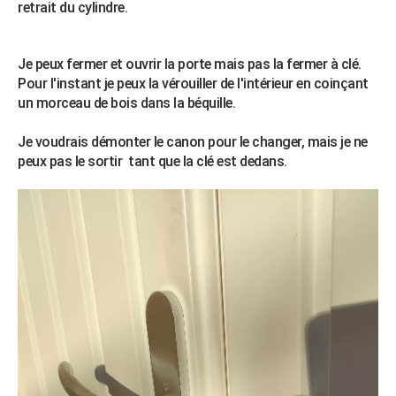
retrait du cylindre.
City break
Voyage de noces
Climat
Destinations
Voyage nature
Forum
+
PHOTO
GUIDES D'ACHAT
Je peux fermer et ouvrir la porte mais pas la fermer à clé.
Pour l'instant je peux la vérouiller de l'intérieur en coinçant
BONS PLANS
un morceau de bois dans la béquille.
CARTE DE VOEUX
Je voudrais démonter le canon pour le changer, mais je ne
Carte Bonne année
Carte Pâques
Carte de Noël
Carte Saint-Valentin
Carte d'anniversaire
peux pas le sortir tant que la clé est dedans.
DICTIONNAIRE
Biographies
Expressions
Dictionnaire
Citations
Proverbes
PROGRAMME TV
COPAINS D'AVANT
Se connecter
Collèges
Universités
Service militaire
S'inscrire
Lycées
Primaires
Entreprises
Avis de recherche
AVIS DE DÉCÈS
FORUM
Lifestyle
Sport
Television
Cinema
Bricolage
Culture
Auto
Voyage