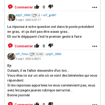
0
Commenter
jmj21_3500
>
stf_jpd87
4
5 sept. 2023 à 07:17
La réponse à votre question est dans le poste précédent
en gras, et ça doit pas être assez gras...
Eh oui le dégippant c'est le premier geste à faire.
0
Commenter
stf_frmu
>
jmj21_3500
12 493
5 sept. 2023 à 08:01
Bjr
Oulaah, il va falloir descendre d'un ton...
Vous êtes ici sur un site où ce sont des bénévoles qui vous
répondent.
Si les reponses apportees ne vous conviennent pas, vous
avez les pages jaunes rubrique serrurrier...
Bonne journée
0
Commenter